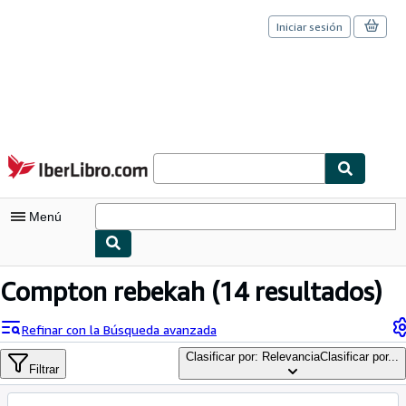
Iniciar sesión
Pasar al contenido principal
IberLibro.com
Menú
Mi cuenta
Compton rebekah
(14 resultados)
Consultar mis pedidos
Refinar con la Búsqueda avanzada
Cerrar sesión
Clasificar por: Relevancia
Clasificar por...
Filtrar
Búsqueda avanzada