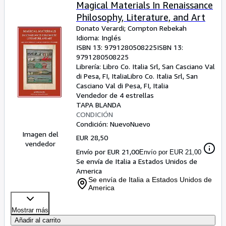
Colecciones
Magical Materials In Renaissance
Philosophy, Literature, and Art
Libros antiguos
Donato Verardi
;
Compton Rebekah
Arte y coleccionismo
Idioma: Inglés
ISBN 13:
9791280508225
ISBN 13:
Vendedores
9791280508225
Librería:
Libro Co. Italia Srl, San Casciano Val
Comenzar a vender
di Pesa, FI, Italia
Libro Co. Italia Srl
,
San
Casciano Val di Pesa, FI, Italia
Ayuda
Vendedor de 4 estrellas
TAPA BLANDA
CERRAR
CONDICIÓN
Condición: Nuevo
Nuevo
Imagen del
EUR 28,50
vendedor
Envío por EUR 21,00
Envío por EUR 21,00
Se envía de Italia a Estados Unidos de
America
Se envía de Italia a Estados Unidos de
America
Mostrar más
Añadir al carrito