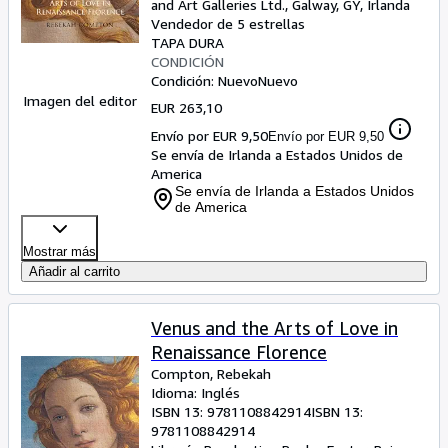
and Art Galleries Ltd.
,
Galway, GY, Irlanda
Vendedor de 5 estrellas
TAPA DURA
CONDICIÓN
Condición: Nuevo
Nuevo
Imagen del editor
EUR 263,10
Envío por EUR 9,50
Envío por EUR 9,50
Se envía de Irlanda a Estados Unidos de
America
Se envía de Irlanda a Estados Unidos
de America
Mostrar más
Añadir al carrito
Venus and the Arts of Love in
Renaissance Florence
Compton, Rebekah
Idioma: Inglés
ISBN 13:
9781108842914
ISBN 13:
9781108842914