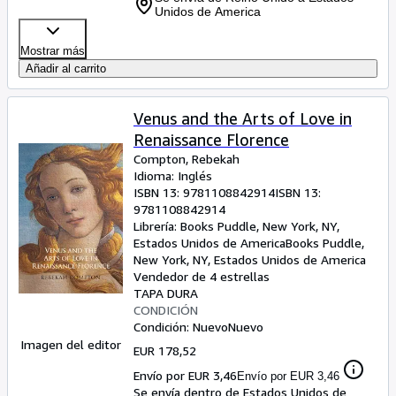
Unidos de America
Mostrar más
Añadir al carrito
Venus and the Arts of Love in
Renaissance Florence
Compton, Rebekah
Idioma: Inglés
ISBN 13:
9781108842914
ISBN 13:
9781108842914
Librería:
Books Puddle, New York, NY,
Estados Unidos de America
Books Puddle
,
New York, NY, Estados Unidos de America
Vendedor de 4 estrellas
TAPA DURA
CONDICIÓN
Condición: Nuevo
Nuevo
Imagen del editor
EUR 178,52
Envío por EUR 3,46
Envío por EUR 3,46
Se envía dentro de Estados Unidos de