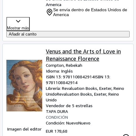
America
Se envía dentro de Estados Unidos de
America
Mostrar más
Añadir al carrito
Venus and the Arts of Love in
Renaissance Florence
Compton, Rebekah
Idioma: Inglés
ISBN 13:
9781108842914
ISBN 13:
9781108842914
Librería:
Revaluation Books, Exeter, Reino
Unido
Revaluation Books
,
Exeter, Reino
Unido
Vendedor de 5 estrellas
TAPA DURA
CONDICIÓN
Condición: Nuevo
Nuevo
Imagen del editor
EUR 178,68