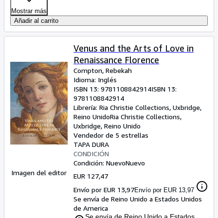
Mostrar más
Añadir al carrito
Venus and the Arts of Love in
Renaissance Florence
Compton, Rebekah
Idioma: Inglés
ISBN 13:
9781108842914
ISBN 13:
9781108842914
Librería:
Ria Christie Collections, Uxbridge,
Reino Unido
Ria Christie Collections
,
Uxbridge, Reino Unido
Vendedor de 5 estrellas
TAPA DURA
CONDICIÓN
Condición: Nuevo
Nuevo
Imagen del editor
EUR 127,47
Envío por EUR 13,97
Envío por EUR 13,97
Se envía de Reino Unido a Estados Unidos
de America
Se envía de Reino Unido a Estados