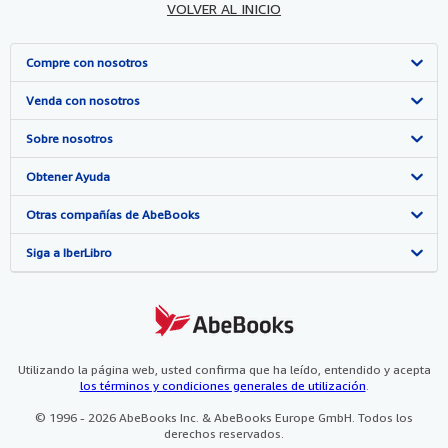
VOLVER AL INICIO
Compre con nosotros
Búsqueda avanzada
Venda con nosotros
Colecciones
Comenzar a vender
Sobre nosotros
Mi cuenta
Únase a nuestro programa de afiliados
Sobre IberLibro
Obtener Ayuda
Mis pedidos
Recomiende un vendedor
Medios
Preguntas frecuentes y guías
Otras compañías de AbeBooks
Ver carrito
Empleo
Atención al Cliente
AbeBooks.com
Siga a IberLibro
Política de Privacidad
AbeBooks.co.uk
Preferencias de cookies
AbeBooks.de
Aviso de cookies
AbeBooks.fr
Utilizando la página web, usted confirma que ha leído, entendido y acepta
los términos y condiciones generales de utilización
.
Accesibilidad
AbeBooks.it
© 1996 - 2026 AbeBooks Inc. & AbeBooks Europe GmbH. Todos los
derechos reservados.
AbeBooks Aus/NZ