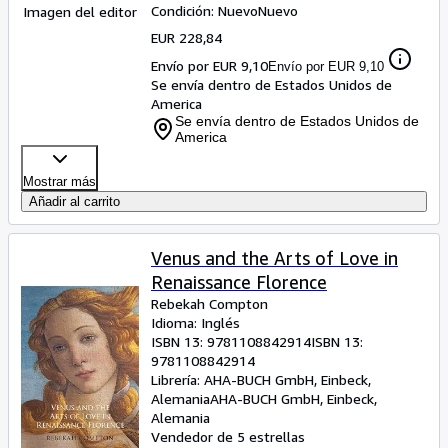
Condición: Nuevo
Nuevo
Imagen del editor
EUR 228,84
Envío por EUR 9,10
Envío por EUR 9,10
Se envía dentro de Estados Unidos de
America
Se envía dentro de Estados Unidos de
America
Mostrar más
Añadir al carrito
Venus and the Arts of Love in
Renaissance Florence
Rebekah Compton
Idioma: Inglés
ISBN 13:
9781108842914
ISBN 13:
9781108842914
Librería:
AHA-BUCH GmbH, Einbeck,
Alemania
AHA-BUCH GmbH
,
Einbeck,
Alemania
Vendedor de 5 estrellas