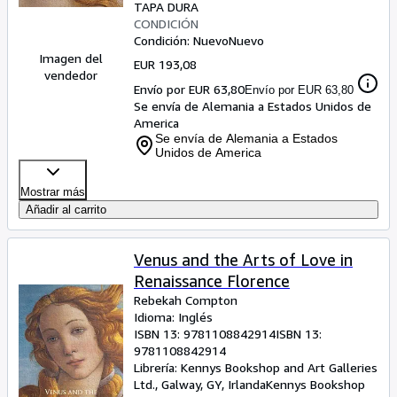
TAPA DURA
CONDICIÓN
Condición: Nuevo
Nuevo
Imagen del
EUR 193,08
vendedor
Envío por EUR 63,80
Envío por EUR 63,80
Se envía de Alemania a Estados Unidos de
America
Se envía de Alemania a Estados
Unidos de America
Mostrar más
Añadir al carrito
Venus and the Arts of Love in
Renaissance Florence
Rebekah Compton
Idioma: Inglés
ISBN 13:
9781108842914
ISBN 13:
9781108842914
Librería:
Kennys Bookshop and Art Galleries
Ltd., Galway, GY, Irlanda
Kennys Bookshop