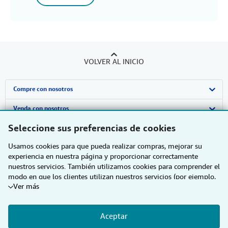
VOLVER AL INICIO
Compre con nosotros
Búsqueda avanzada
Venda con nosotros
Seleccione sus preferencias de cookies
Colecciones
Comenzar a vender
Sobre nosotros
Usamos cookies para que pueda realizar compras, mejorar su
Mi cuenta
Únase a nuestro programa de afiliados
Sobre IberLibro
Obtener Ayuda
experiencia en nuestra página y proporcionar correctamente
nuestros servicios. También utilizamos cookies para comprender el
Mis pedidos
Recomiende un vendedor
Medios
Preguntas frecuentes y guías
Otras compañías de AbeBooks
modo en que los clientes utilizan nuestros servicios (por ejemplo,
Ver más
Ver carrito
Empleo
Atención al Cliente
AbeBooks.com
Siga a IberLibro
midiendo las visitas al sitio) y así poder realizar mejoras. Si está
de acuerdo, también utilizaremos cookies de terceros para mostrar
Política de Privacidad
AbeBooks.co.uk
contenido relevante en los anuncios y medir el rendimiento de los
Aceptar
mismos. Elija Rechazar si noestá de acuerdo o Personalizar para
Preferencias de cookies
AbeBooks.de
obtener más información. Puede cambiar sus opciones en