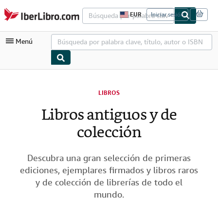
Pasar al contenido principal
IberLibro.com
EUR
Iniciar sesión
P
r
e
Menú
f
e
r
e
n
Mi cuenta
c
i
LIBROS
Consultar mis pedidos
a
s
Libros antiguos y de
Búsqueda avanzada
d
e
colección
Colecciones
c
o
Libros antiguos
m
p
Descubra una gran selección de primeras
Arte y coleccionismo
r
ediciones, ejemplares firmados y libros raros
a
d
Vendedores
y de colección de librerías de todo el
e
mundo.
l
Comenzar a vender
s
i
Ayuda
t