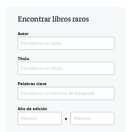
i
CERRAR
o
.
Encontrar libros raros
Autor
Título
Palabras clave
Año de edición
a