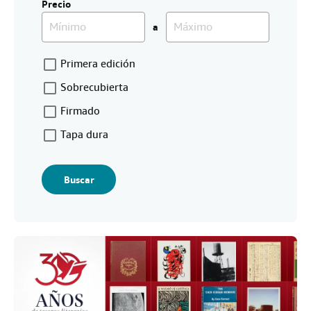
Precio
a
F
Primera edición
i
Sobrecubierta
l
t
Firmado
e
Tapa dura
r
s
Buscar