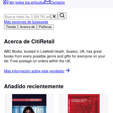
Colecciones
Ver todos los artículos
Contacto
Libros antiguos
Arte y coleccionismo
Más opciones de búsqueda
Vendedores
Tienda
Acerca de
Políticas
Comenzar a vender
Acerca de CitiRetail
Ayuda
ABC Books, located in Lowfield Heath, Sussex, UK, has great
CERRAR
books from every possible genre and gifts for everyone on your
list. Free postage on orders within the UK.
Más información sobre este
vendedor
Añadido recientemente