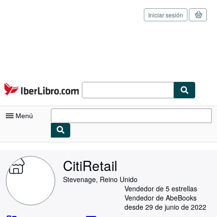
Iniciar sesión
Pasar al contenido principal
IberLibro.com
Menú
Mi cuenta
CitiRetail
Consultar mis pedidos
Stevenage, Reino Unido
Cerrar sesión
Vendedor de 5 estrellas
Vendedor de AbeBooks
Búsqueda avanzada
desde 29 de junio de 2022