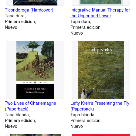
Ticonderoga (Hardcover)
Integrative Manual Therapy for
Tapa dura
the Upper and Lower
Primera edición
Extremities (Hardcover)
Tapa dura
Nuevo
Primera edición
Nuevo
Two Lives of Charlemagne
Lefty Kreh's Presenting the Fly
(Paperback)
(Paperback)
Tapa blanda
Tapa blanda
Primera edición
Primera edición
Nuevo
Nuevo