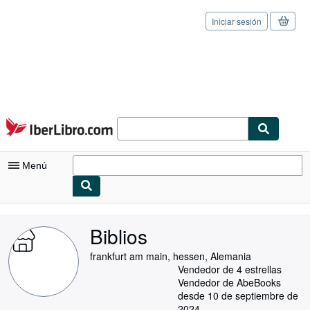
Iniciar sesión
Pasar al contenido principal
IberLibro.com
Menú
Mi cuenta
Biblios
Consultar mis pedidos
frankfurt am main, hessen, Alemania
Cerrar sesión
Vendedor de 4 estrellas
Vendedor de AbeBooks
Búsqueda avanzada
desde 10 de septiembre de
2024