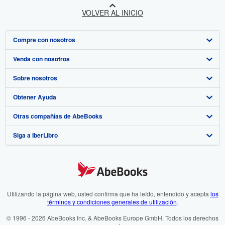
VOLVER AL INICIO
Compre con nosotros
Venda con nosotros
Búsqueda avanzada
Sobre nosotros
Colecciones
Comenzar a vender
Obtener Ayuda
Mi cuenta
Únase a nuestro programa de afiliados
Sobre IberLibro
Otras compañías de AbeBooks
Mis pedidos
Recomiende un vendedor
Medios
Preguntas frecuentes y guías
Siga a IberLibro
Ver carrito
Empleo
Atención al Cliente
AbeBooks.com
Política de Privacidad
AbeBooks.co.uk
Preferencias de cookies
AbeBooks.de
Aviso de cookies
AbeBooks.fr
Utilizando la página web, usted confirma que ha leído, entendido y acepta
los
términos y condiciones generales de utilización
.
Accesibilidad
AbeBooks.it
© 1996 - 2026 AbeBooks Inc. & AbeBooks Europe GmbH. Todos los derechos