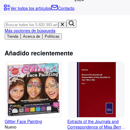
Colecciones
Ver todos los artículos
Contacto
Libros antiguos
Arte y coleccionismo
Más opciones de búsqueda
Vendedores
Tienda
Acerca de
Políticas
Comenzar a vender
Añadido recientemente
Ayuda
CERRAR
Glitter Face Painting
Extracts of the Journals and
Nuevo
Correspondence of Miss Berry