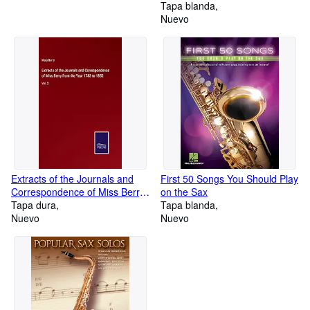
from the Year 1783 to 1852:
Tapa blanda
Vol. 2
Nuevo
Extracts of the Journals and
First 50 Songs You Should Play
Correspondence of Miss Berry
on the Sax
from the Year 1783 to 1852:
Tapa dura
Tapa blanda
Vol. 2
Nuevo
Nuevo