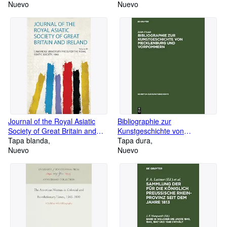
Ausgabe 2019
Nuevo
Geschichte der Deutschen Und
Nuevo
?sterreichischen
Arbeiterbewegung) (German
Edition)
Journal of the Royal Asiatic
Bibliographie zur
Society of Great Britain and
Kunstgeschichte von
Ireland
Tapa blanda
Mecklenburg und Vorpommern
Tapa dura
Nuevo
(Schriften zur Kunstgeschichte,
Nuevo
8) (German Edition)