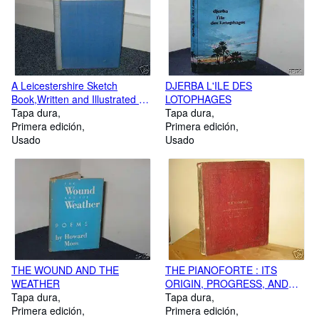
A Leicestershire Sketch
DJERBA L'ILE DES
Book,Written and Illustrated by
LOTOPHAGES
Lionel Edwards
Tapa dura
Tapa dura
Primera edición
Primera edición
Usado
Usado
THE WOUND AND THE
THE PIANOFORTE : ITS
WEATHER
ORIGIN, PROGRESS, AND
Tapa dura
CONSTRUCTION; WITH
Tapa dura
Primera edición
SOME ACCOUNT OF
Primera edición