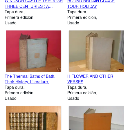
WINDSOR CASTLE THROUGH
ROUND BRITAIN COACH
THREE CENTURIES : A
TOUR HOLIDAY
DESCRIPTION AND
Tapa dura
Tapa dura
CATALOGUE OF THE
Primera edición
Primera edición
WINDSOR COLLECTION
Usado
Usado
FORMED BY THE LORD
FAIRHAVEN, F.S.A. ANGLESEY
ABBEY, CAMBRIDGESHIRE
The Thermal Baths of Bath,
H FLOWER AND OTHER
Their History, Literature,
VERSES
Medical and Surgical Uses and
Tapa dura
Tapa dura
Effects; Together with The Aix
Primera edición
Primera edición
Massage and Natural Vapour
Usado
Usado
Treatment