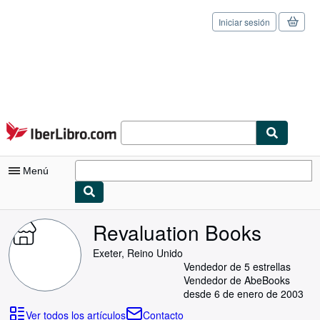
Iniciar sesión
Pasar al contenido principal
IberLibro.com
Menú
Mi cuenta
Revaluation Books
Consultar mis pedidos
Exeter, Reino Unido
Vendedor de 5 estrellas
Cerrar sesión
Vendedor de AbeBooks
desde 6 de enero de 2003
Búsqueda avanzada
Ver todos los artículos
Contacto