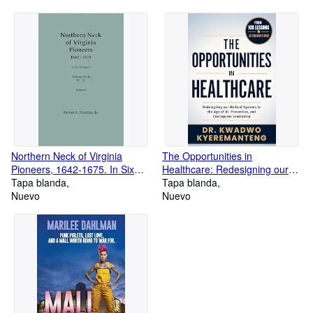
Northern Neck of Virginia
The Opportunities in
Pioneers, 1642-1675. In Six
Healthcare: Redesigning our
Volumes. Volume Four: M-Q
Tapa blanda
Medical Systems in the Age of
Tapa blanda
Nuevo
AI, Prevention, and
Nuevo
Courageous Leadership