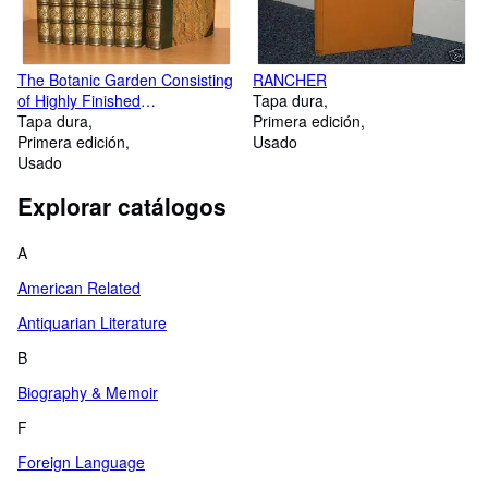
The Botanic Garden Consisting
RANCHER
of Highly Finished
Tapa dura
Representations of Hardy
Tapa dura
Primera edición
Ornamental Flowering Plants
Primera edición
Usado
Cultivated in Great Britain. Nine
Usado
Volumes.
Explorar catálogos
A
American Related
Antiquarian Literature
B
Biography & Memoir
F
Foreign Language