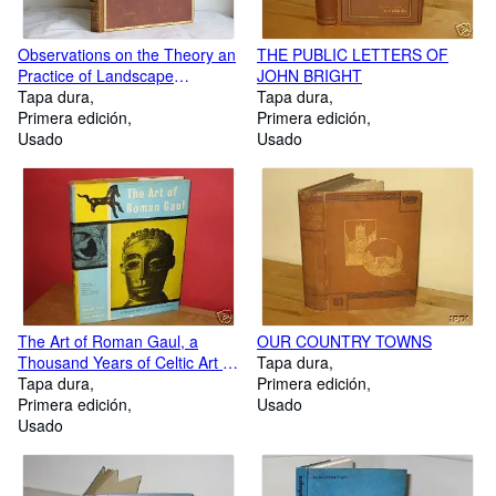
Observations on the Theory an
THE PUBLIC LETTERS OF
Practice of Landscape
JOHN BRIGHT
Gardening
Tapa dura
Tapa dura
Primera edición
Primera edición
Usado
Usado
The Art of Roman Gaul, a
OUR COUNTRY TOWNS
Thousand Years of Celtic Art &
Tapa dura
Culture
Tapa dura
Primera edición
Primera edición
Usado
Usado