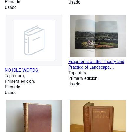
Firmado
Usado
Usado
Fragments on the Theory and
Practice of Landscape
NO IDLE WORDS
Gardening. Including Some
Tapa dura
Tapa dura
Remarks on Grecian and
Primera edición
Primera edición
Gothic Architecture.
Usado
Firmado
Usado