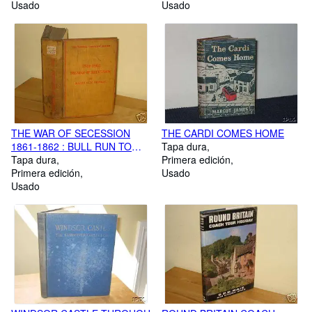
Usado
INSTRUMENTS OF THE SAME
Usado
CLASS WHICH PRECEDED IT;
VIZ. THE CALVICHORD, THE
VIRGINAL, THE SPINET, THE
HARPSICHORD, ETC. TO
WHICH IS ADDED A
SELECTION OF
INTERESTING SPECIMENS .
THE WAR OF SECESSION
THE CARDI COMES HOME
1861-1862 : BULL RUN TO
Tapa dura
MALVERN HILL ("THE
Tapa dura
Primera edición
SPECIAL CAMPAIGN SERIES
Primera edición
Usado
NO. 11")
Usado