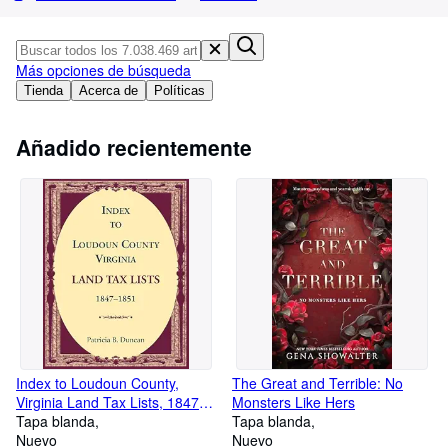
Colecciones
Libros antiguos
Más opciones de búsqueda
Arte y coleccionismo
Tienda
Acerca de
Políticas
Vendedores
Añadido recientemente
Comenzar a vender
Ayuda
CERRAR
Index to Loudoun County,
The Great and Terrible: No
Virginia Land Tax Lists, 1847-
Monsters Like Hers
1851
Tapa blanda
Tapa blanda
Nuevo
Nuevo