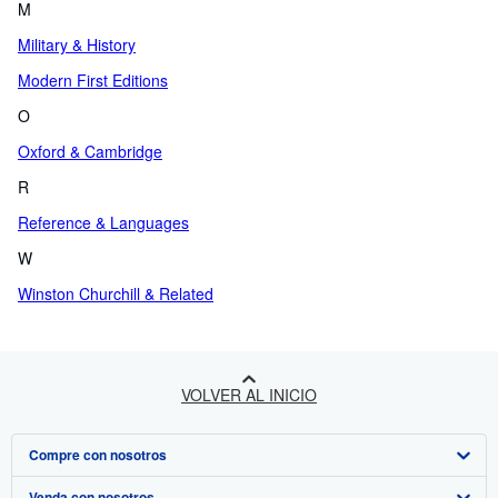
M
Military & History
Modern First Editions
O
Oxford & Cambridge
R
Reference & Languages
W
Winston Churchill & Related
VOLVER AL INICIO
Compre con nosotros
Venda con nosotros
Búsqueda avanzada