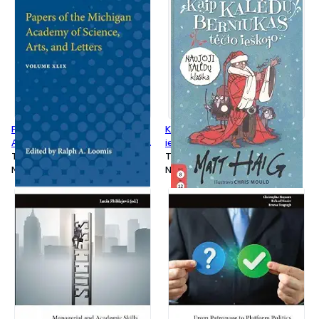
Papers of the Michigan
Kaip kaledu berniukas tecio
Academy of Science, Arts, and
ieskojo
Letters : Volume XLIX
Tapa blanda
Tapa blanda
Nuevo
Nuevo