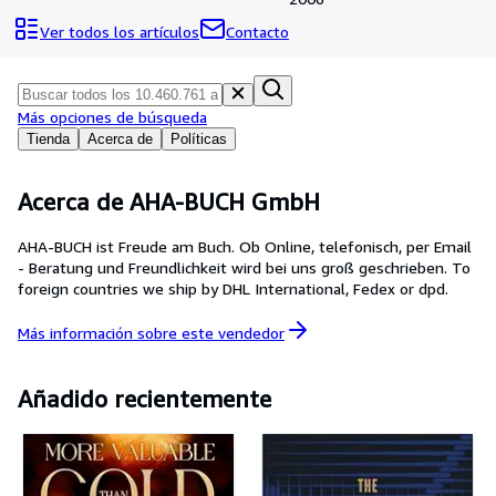
Colecciones
Ver todos los artículos
Contacto
Libros antiguos
Arte y coleccionismo
Más opciones de búsqueda
Vendedores
Tienda
Acerca de
Políticas
Comenzar a vender
Ayuda
Acerca de AHA-BUCH GmbH
CERRAR
AHA-BUCH ist Freude am Buch. Ob Online, telefonisch, per Email
- Beratung und Freundlichkeit wird bei uns groß geschrieben. To
foreign countries we ship by DHL International, Fedex or dpd.
Más información sobre este
vendedor
Añadido recientemente