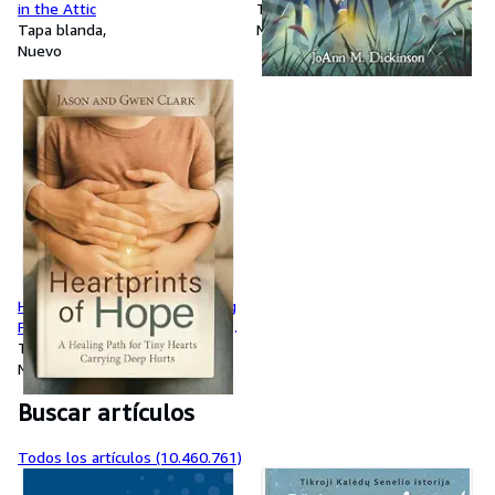
in the Attic
Tapa blanda
Tapa blanda
Nuevo
Nuevo
Heartprints of Hope : A Healing
Path for Tiny Hearts Carrying
Deep Hurts
Tapa blanda
Nuevo
Buscar artículos
Todos los artículos (10.460.761)