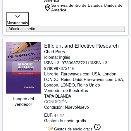
America
Se envía dentro de Estados Unidos de
America
Mostrar más
Añadir al carrito
Efficient and Effective Research
Chad Perry
Idioma: Inglés
ISBN 13:
9780987372116
ISBN 13:
9780987372116
Librería:
Rarewaves.com USA, London,
LONDO, Reino Unido
Rarewaves.com USA
,
London, LONDO, Reino Unido
Vendedor de 5 estrellas
TAPA BLANDA
Imagen del
CONDICIÓN
vendedor
Condición: Nuevo
Nuevo
EUR 47,47
Gastos de envío gratis
Gastos de envío gratis