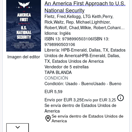
Colecciones
An America First Approach to U.S.
National Security
Libros antiguos
Fleitz, Fred,Kellogg, LTG Keith,Perry,
Arte y coleccionismo
Rick,Waltz, Rep. Michael,Lighthizer,
Robert,Wolf, Chad,Wilkie, Robert,Cohanim,
Vendedores
Ellie,Faddis, Sam,Ortagus, Morgan
Idioma: Inglés
ISBN 13:
9798990503106
ISBN 13:
Comenzar a vender
9798990503106
Librería:
HPB-Emerald, Dallas, TX, Estados
Ayuda
Unidos de America
HPB-Emerald
,
Dallas,
Imagen del editor
TX, Estados Unidos de America
CERRAR
Vendedor de 5 estrellas
TAPA BLANDA
CONDICIÓN
Condición: Usado - Bueno
Usado - Bueno
EUR 5,59
Envío por EUR 3,25
Envío por EUR 3,25
Se envía dentro de Estados Unidos de
America
Se envía dentro de Estados Unidos de
America