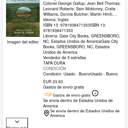
Colonel George Gallup
;
Jean Bell Thomas
;
Leonard Roberts
;
Sam Mckinney
;
Cratis
Williams
;
Donnis Butcher
;
Martin Himli
;
Fred Vinson
Idioma: Inglés
;
Jenny Wiley
;
Eula Hall
;
Ira
Potter
ISBN 13:
;
Chad Perry
9781938471353
;
Billy C Clark
ISBN 13:
;
Effie
Waller Smith
9781938471353
;
Daniel Williams
;
John C.
Mayo
Librería:
;
Mary Schrader Hager George
Gate City Books, GREENSBORO,
;
Loretta Preston Spears
NC, Estados Unidos de America
Gate City
Imagen del editor
Books
,
GREENSBORO, NC, Estados
Unidos de America
Vendedor de 5 estrellas
TAPA DURA
CONDICIÓN
Condición: Usado - Bueno
Usado - Bueno
EUR 23,93
Gastos de envío gratis
Gastos de envío gratis
Se envía dentro de Estados Unidos de
America
Se envía dentro de Estados Unidos de
America