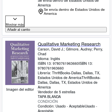
Se envía dentro de Estados Unidos de
America
Se envía dentro de Estados Unidos de
America
Mostrar más
Añadir al carrito
Qualitative Marketing Research
Carson, David J.
;
Gilmore, Audrey
;
Perry,
Chad
Idioma: Inglés
ISBN 13:
9780761963660
ISBN 13:
9780761963660
Librería:
ThriftBooks-Dallas, Dallas, TX,
Estados Unidos de America
ThriftBooks-
Dallas
,
Dallas, TX, Estados Unidos de
America
Imagen del editor
Vendedor de 5 estrellas
TAPA BLANDA
CONDICIÓN
Condición: Usado - Aceptable
Usado -
Aceptable