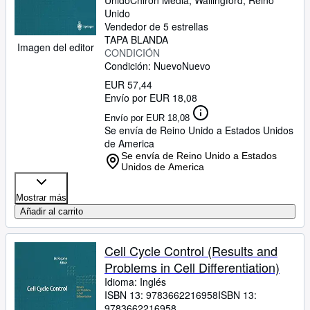
Unido
Chiron Media
,
Wallingford, Reino
Unido
Vendedor de 5 estrellas
TAPA BLANDA
Imagen del editor
CONDICIÓN
Condición: Nuevo
Nuevo
EUR 57,44
Envío por EUR 18,08
Envío por EUR 18,08
Se envía de Reino Unido a Estados Unidos
de America
Se envía de Reino Unido a Estados
Unidos de America
Mostrar más
Añadir al carrito
Cell Cycle Control (Results and
Problems in Cell Differentiation)
Idioma: Inglés
ISBN 13:
9783662216958
ISBN 13:
9783662216958