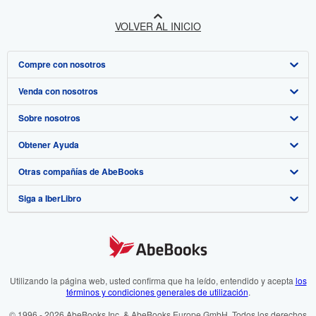
VOLVER AL INICIO
Compre con nosotros
Venda con nosotros
Búsqueda avanzada
Sobre nosotros
Colecciones
Comenzar a vender
Obtener Ayuda
Mi cuenta
Únase a nuestro programa de afiliados
Sobre IberLibro
Otras compañías de AbeBooks
Mis pedidos
Recomiende un vendedor
Medios
Preguntas frecuentes y guías
Siga a IberLibro
Ver carrito
Empleo
Atención al Cliente
AbeBooks.com
Política de Privacidad
AbeBooks.co.uk
Preferencias de cookies
AbeBooks.de
Aviso de cookies
AbeBooks.fr
Utilizando la página web, usted confirma que ha leído, entendido y acepta
los
términos y condiciones generales de utilización
.
Accesibilidad
AbeBooks.it
© 1996 - 2026 AbeBooks Inc. & AbeBooks Europe GmbH. Todos los derechos