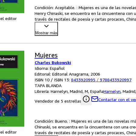
Condición: Aceptable. : Mujeres es una de las novel
Henry Chinaski, se encuentra en la cincuentena con un
el editor
través de recitales de poesía y cartas procaces, Chi
Mostrar más
Mujeres
Charles Bukowski
Idioma: Español
Editorial: Editorial Anagrama, 2006
ISBN 10 / ISBN 13:
8433920995
/
9788433920997
TAPA BLANDA
Librería:
Hamelyn, Madrid, M, España
Hamelyn
,
Madrid
Contactar con el v
Vendedor de 5 estrellas
Condición: Bueno. : Mujeres es una de las novelas m
Chinaski, se encuentra en la cincuentena con una crec
el editor
través de recitales de poesía y cartas procaces, Chi