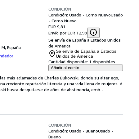
CONDICIÓN
Condición: Usado - Como Nuevo
Usado
- Como Nuevo
EUR 9,81
Envío por EUR 12,99
Se envía de España a Estados Unidos
de America
, M, España
Se envía de España a Estados
endedor
Unidos de America
Cantidad disponible:
1 disponibles
Añadir al carrito
las más aclamadas de Charles Bukowski, donde su alter ego, 
a creciente reputación literaria y una vida llena de mujeres. A 
naski busca desquitarse de años de abstinencia, emb
…
CONDICIÓN
Condición: Usado - Bueno
Usado -
Bueno