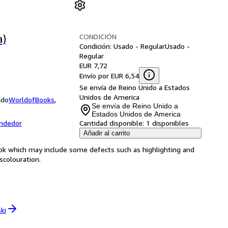
CONDICIÓN
a)
Condición: Usado - Regular
Usado -
Regular
EUR 7,72
Envío por EUR 6,54
Se envía de Reino Unido a Estados
Unidos de America
ido
WorldofBooks
,
Se envía de Reino Unido a
Estados Unidos de America
endedor
Cantidad disponible:
1 disponibles
Añadir al carrito
book which may include some defects such as highlighting and
colouration.
ki