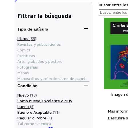
Buscar entre lo
Filtrar la búsqueda
Tipo de artículo
Libros
(35)
Revistas y publicaciones
Cómics
Partituras
Arte, grabados y pósters
Fotografías
Mapas
Manuscritos y coleccionismo de papel
Condición
Imagen d
Nuevo
(18)
Como nuevo, Excelente o Muy
bueno
(5)
Más inform
Bueno o Aceptable
(11)
Descubre s
Regular o Pobre
(1)
Tal como se indica