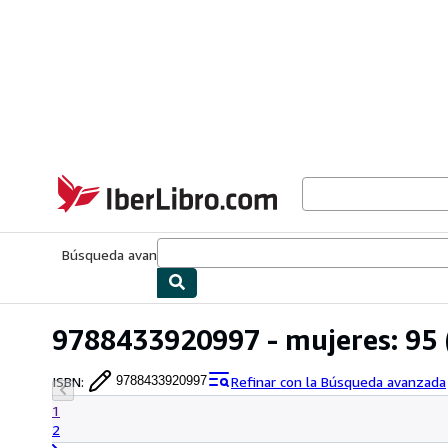
Pasar al contenido principal
IberLibro.com
Búsqueda avanzada
Colecciones
Libros antiguos
Arte y colecc
9788433920997 - mujeres: 95 
ISBN
:
Refinar con la Búsqueda avanzada
9788433920997
1
2