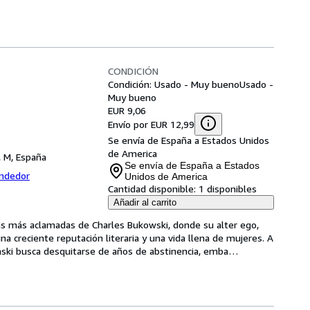
CONDICIÓN
Condición: Usado - Muy bueno
Usado -
Muy bueno
EUR 9,06
Envío por EUR 12,99
Se envía de España a Estados Unidos
de America
, M, España
Se envía de España a Estados
endedor
Unidos de America
Cantidad disponible:
1 disponibles
Añadir al carrito
as más aclamadas de Charles Bukowski, donde su alter ego, 
a creciente reputación literaria y una vida llena de mujeres. A 
naski busca desquitarse de años de abstinencia, emba
…