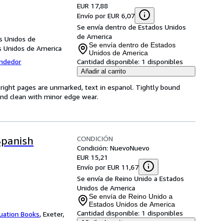
EUR 17,88
Envío por EUR 6,07
Se envía dentro de Estados Unidos
de America
os Unidos de
Se envía dentro de Estados
os Unidos de America
Unidos de America
endedor
Cantidad disponible:
1 disponibles
Añadir al carrito
Bright pages are unmarked, text in espanol. Tightly bound
and clean with minor edge wear.
CONDICIÓN
Spanish
Condición: Nuevo
Nuevo
EUR 15,21
Envío por EUR 11,67
Se envía de Reino Unido a Estados
Unidos de America
Se envía de Reino Unido a
Estados Unidos de America
Cantidad disponible:
1 disponibles
uation Books
,
Exeter,