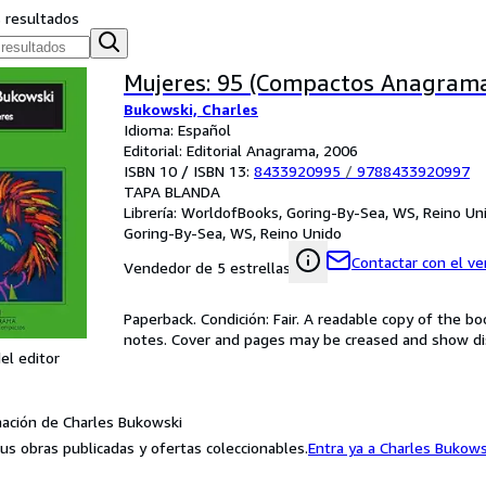
s resultados
Mujeres: 95 (Compactos Anagram
Bukowski, Charles
Idioma: Español
Editorial: Editorial Anagrama, 2006
ISBN 10 / ISBN 13:
8433920995
/
9788433920997
TAPA BLANDA
Librería:
WorldofBooks, Goring-By-Sea, WS, Reino Un
Goring-By-Sea, WS, Reino Unido
Contactar con el v
Vendedor de 5 estrellas
Paperback. Condición: Fair. A readable copy of the 
notes. Cover and pages may be creased and show dis
el editor
ación de Charles Bukowski
us obras publicadas y ofertas coleccionables.
Entra ya a Charles Bukows