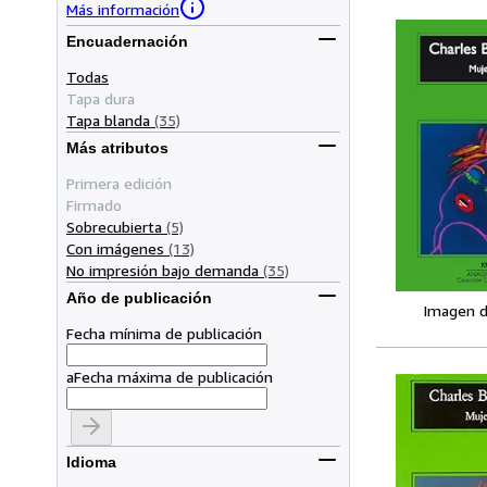
Más información
Encuadernación
Todas
Tapa dura
Tapa blanda
(35)
Más atributos
Primera edición
Firmado
Sobrecubierta
(5)
Con imágenes
(13)
No impresión bajo demanda
(35)
Año de publicación
Imagen d
Fecha mínima de publicación
a
Fecha máxima de publicación
Idioma