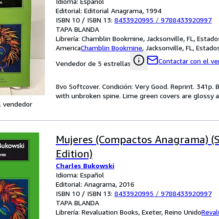
Idioma: Español
Editorial: Editorial Anagrama, 1994
ISBN 10 / ISBN 13:
8433920995
/
9788433920997
TAPA BLANDA
Librería:
Chamblin Bookmine, Jacksonville, FL, Estad
America
Chamblin Bookmine
,
Jacksonville, FL, Estad
Contactar con el v
Vendedor de 5 estrellas
8vo Softcover. Condición: Very Good. Reprint. 341p. 
with unbroken spine. Lime green covers are glossy 
l vendedor
Mujeres (Compactos Anagrama) (
Edition)
Charles Bukowski
Idioma: Español
Editorial: Anagrama, 2016
ISBN 10 / ISBN 13:
8433920995
/
9788433920997
TAPA BLANDA
Librería:
Revaluation Books, Exeter, Reino Unido
Reval