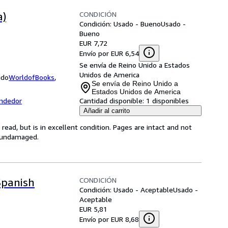
CONDICIÓN
a)
Condición: Usado - Bueno
Usado -
Bueno
EUR 7,72
Envío por EUR 6,54
Se envía de Reino Unido a Estados
Unidos de America
ido
WorldofBooks
,
Se envía de Reino Unido a
Estados Unidos de America
endedor
Cantidad disponible:
1 disponibles
Añadir al carrito
ead, but is in excellent condition. Pages are intact and not
s undamaged.
CONDICIÓN
Spanish
Condición: Usado - Aceptable
Usado -
Aceptable
EUR 5,81
Envío por EUR 8,68