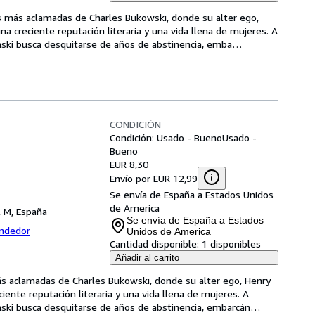
as más aclamadas de Charles Bukowski, donde su alter ego, 
a creciente reputación literaria y una vida llena de mujeres. A 
naski busca desquitarse de años de abstinencia, emba
…
CONDICIÓN
Condición: Usado - Bueno
Usado -
Bueno
EUR 8,30
Envío por EUR 12,99
Se envía de España a Estados Unidos
de America
, M, España
Se envía de España a Estados
endedor
Unidos de America
Cantidad disponible:
1 disponibles
Añadir al carrito
ás aclamadas de Charles Bukowski, donde su alter ego, Henry 
iente reputación literaria y una vida llena de mujeres. A 
naski busca desquitarse de años de abstinencia, embarcán
…