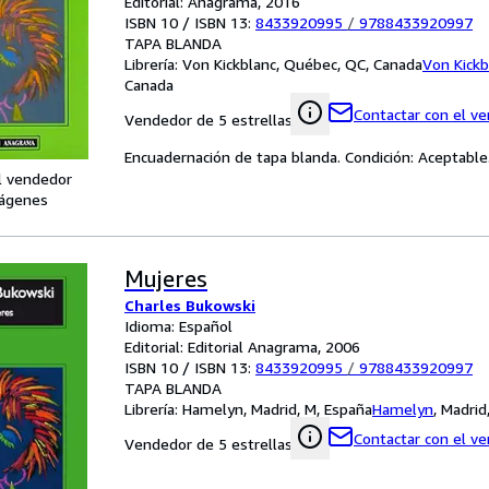
Editorial: Anagrama, 2016
ISBN 10 / ISBN 13:
8433920995
/
9788433920997
TAPA BLANDA
Librería:
Von Kickblanc, Québec, QC, Canada
Von Kickb
Canada
Contactar con el v
Vendedor de 5 estrellas
Encuadernación de tapa blanda. Condición: Aceptable
l vendedor
ágenes
Mujeres
Charles Bukowski
Idioma: Español
Editorial: Editorial Anagrama, 2006
ISBN 10 / ISBN 13:
8433920995
/
9788433920997
TAPA BLANDA
Librería:
Hamelyn, Madrid, M, España
Hamelyn
,
Madrid
Contactar con el v
Vendedor de 5 estrellas