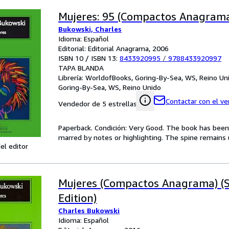
Mujeres: 95 (Compactos Anagram
Bukowski, Charles
Idioma: Español
Editorial: Editorial Anagrama, 2006
ISBN 10 / ISBN 13:
8433920995
/
9788433920997
TAPA BLANDA
Librería:
WorldofBooks, Goring-By-Sea, WS, Reino Un
Goring-By-Sea, WS, Reino Unido
Contactar con el v
Vendedor de 5 estrellas
Paperback. Condición: Very Good. The book has been r
marred by notes or highlighting. The spine remain
el editor
Mujeres (Compactos Anagrama) (
Edition)
Charles Bukowski
Idioma: Español