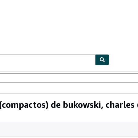
ionismo
Vendedores
Comenzar a vender
(compactos) de bukowski, charles