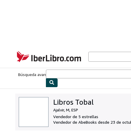
Pasar al contenido principal
IberLibro.com
Búsqueda avanzada
Colecciones
Libros antiguos
Arte y colecc
Libros Tobal
Ajalvir, M, ESP
Vendedor de 5 estrellas
Vendedor de AbeBooks desde 23 de octu