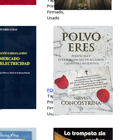
Primera edición
Firmado
Usado
o regulación? un
POLVO ERES
a electricidad
Tapa dura
Primera edición
n
Firmado
Usado