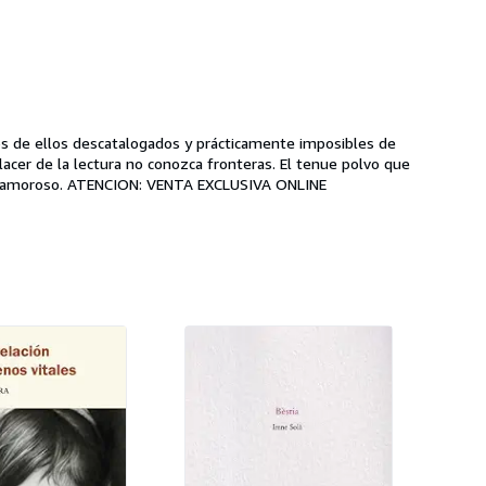
os de ellos descatalogados y prácticamente imposibles de
ectura no conozca fronteras. El tenue polvo que
dora la pagina de los libros antiguos es como una especie de penicilina que aumenta y hace feliz la longevidad del lector asiduo y amoroso. ATENCION: VENTA EXCLUSIVA ONLINE