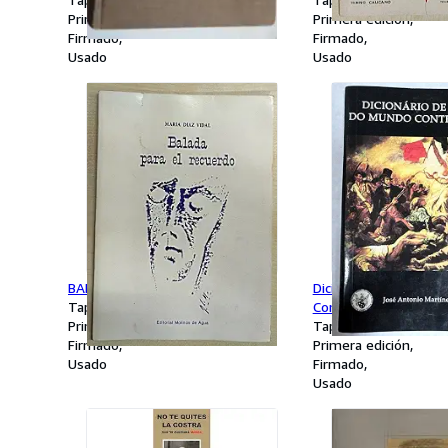
Primera edición
Primera edición
Firmado
Firmado
Usado
Usado
BALADA PARA EL RECUERDO
Dicionario de Histori
Tapa blanda
Contemporaneo
Primera edición
Tapa blanda
Firmado
Primera edición
Usado
Firmado
Usado