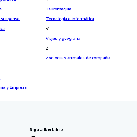
a
Tauromaquia
y suspense
Tecnología e informática
ica
V
Viajes y geografía
Z
Zoologia y animales de compañia
o
omia y Empresa
Siga a IberLibro