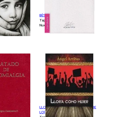
ACIÓN DE
BÈSTIA
ITALES
Tapa blanda
Nuevo
romialgia
LLORA COMO MUJER (CRÓNICA DE
LO)
n
Tapa blanda