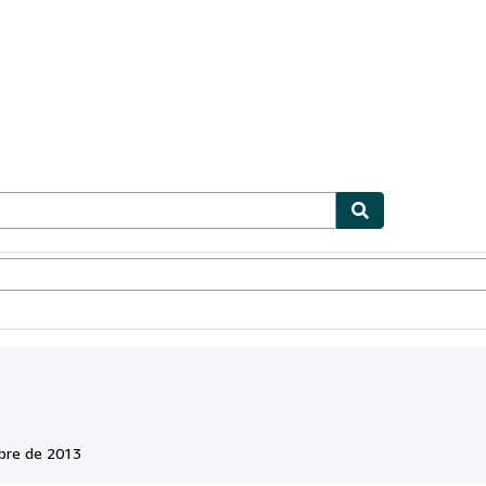
ionismo
Vendedores
Comenzar a vender
bre de 2013