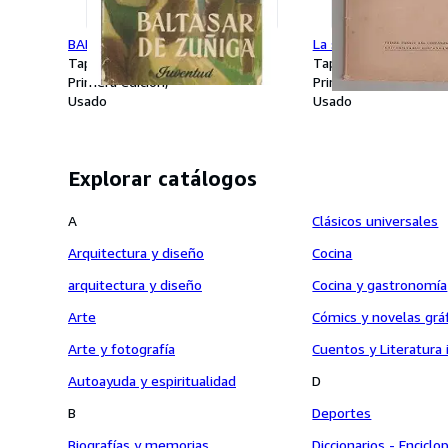
BALTASAR DE ZUÑIGA
La senda iluminada
Tapa blanda
Tapa blanda
Primera edición
Primera edición
Usado
Usado
Explorar catálogos
A
Clásicos universales
Arquitectura y diseño
Cocina
arquitectura y diseño
Cocina y gastronomía
Arte
Cómics y novelas grá
Arte y fotografía
Cuentos y Literatura 
Autoayuda y espiritualidad
D
B
Deportes
Biografías y memorias
Diccionarios - Enciclo