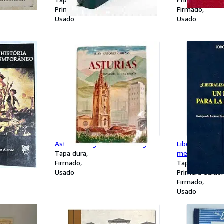
Primera edición
Firmado
Usado
Usado
a do Mundo
Asturias biografía de una región
Liberalización 
Tapa dura
mercado para l
Firmado
Tapa blanda
Usado
Primera edició
Firmado
Usado