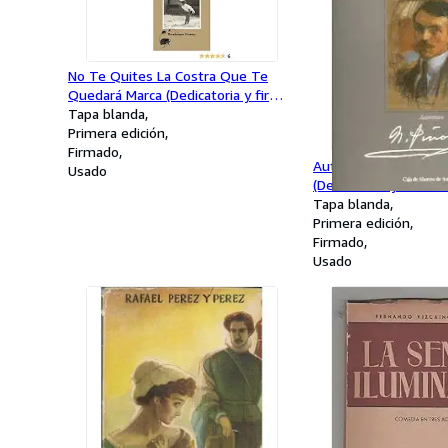
No Te Quites La Costra Que Te
Quedará Marca (Dedicatoria y firma
autógrafa de la autora)
Tapa blanda
Primera edición
Firmado
Autorretratos De Nic
Usado
(Dedicatoria y firma 
Enriqueta Ceñal, viud
Tapa blanda
asturiano Nicanor Pi
Primera edición
EDICION
Firmado
Usado