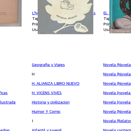
L'home de les fires i altres contes
EL YOGA Y LA 
Tapa blanda
Tapa blanda
Primera edición
Primera edició
Usado
Usado
Geografia y Viajes
Novela (Novela 
H
Novela (Novela 
H. ALIANZA LIBRO NUEVO
Novela (Novela
ficas
H. VICENS VIVES
Novela (novela 
ilustrada
Historia y civilizacion
Novela (novela
Humor Y Comic
Novela (Novela 
I
Novela (Relato
pedias
Infantil y juvenil
Novela conte