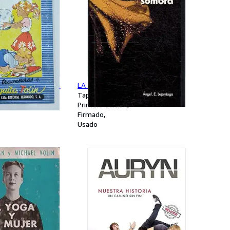
 de Cuquita y Tolin
LA TROMPETA SIN SOMBRA
Tapa blanda
n
Primera edición
Firmado
Usado