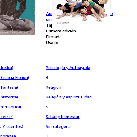
MUJER.
Auryn. Nuestra historia. Un camino
sin fin (Primera edición)
n
DEDICATORIA Y FIRMA AUTOGRAFA
Tapa dura
DE LOS 5 INTEGRANTES DEL GRUPO
Primera edición
Firmado
Usado
belica)
Psicología y Autoayuda
Ciencia Ficcion)
R
 Fantasia)
Religion
historica)
Religión y espiritualidad
 romantica)
S
terror)
Salud y bienestar
s Y cuentos)
Sin categoría
mporánea
T