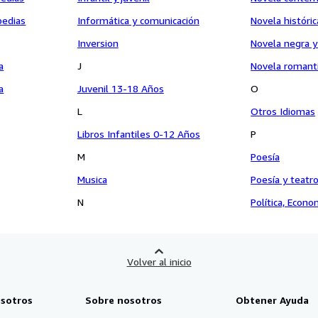
pedias
Informática y comunicación
Novela históric
Inversion
Novela negra 
a
J
Novela romant
a
Juvenil 13-18 Años
O
L
Otros Idiomas
Libros Infantiles 0-12 Años
P
M
Poesía
Musica
Poesía y teatr
N
Política, Econ
Volver al inicio
sotros
Sobre nosotros
Obtener Ayuda