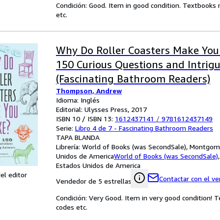
Condición: Good. Item in good condition. Textbooks 
etc.
Why Do Roller Coasters Make You
150 Curious Questions and Intrig
(Fascinating Bathroom Readers)
Thompson, Andrew
Idioma: Inglés
Editorial: Ulysses Press, 2017
ISBN 10 / ISBN 13:
1612437141
/
9781612437149
Serie:
Libro 4 de 7 - Fascinating Bathroom Readers
TAPA BLANDA
Librería:
World of Books (was SecondSale), Montgome
Unidos de America
World of Books (was SecondSale)
Estados Unidos de America
el editor
Contactar con el v
Vendedor de 5 estrellas
Condición: Very Good. Item in very good condition! 
codes etc.