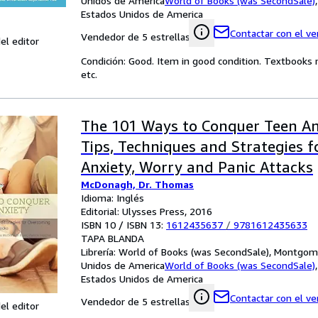
Unidos de America
World of Books (was SecondSale)
Estados Unidos de America
Contactar con el v
Vendedor de 5 estrellas
el editor
Condición: Good. Item in good condition. Textbooks 
etc.
The 101 Ways to Conquer Teen An
Tips, Techniques and Strategies 
Anxiety, Worry and Panic Attacks
McDonagh, Dr. Thomas
Idioma: Inglés
Editorial: Ulysses Press, 2016
ISBN 10 / ISBN 13:
1612435637
/
9781612435633
TAPA BLANDA
Librería:
World of Books (was SecondSale), Montgome
Unidos de America
World of Books (was SecondSale)
Estados Unidos de America
Contactar con el v
Vendedor de 5 estrellas
el editor