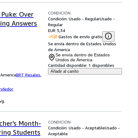
CONDICIÓN
 Puke: Over
Condición: Usado - Regular
Usado -
uing Answers
Regular
EUR 3,34
Gastos de envío gratis
Se envía dentro de Estados Unidos
de America
Se envía dentro de Estados
Unidos de America
Cantidad disponible:
1 disponibles
Añadir al carrito
 America
BRT Resales
,
endedor
vg.
CONDICIÓN
cher's Month-
Condición: Usado - Aceptable
Usado -
ing Students
Aceptable