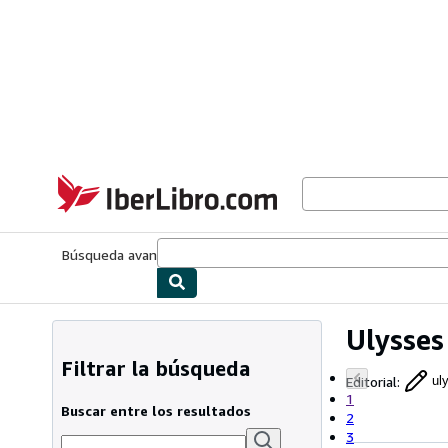
Pasar al contenido principal
IberLibro.com
Búsqueda avanzada
Colecciones
Libros antiguos
Arte y colecc
Ulysses
Filtrar la búsqueda
Editorial
:
ul
1
Buscar entre los resultados
2
3