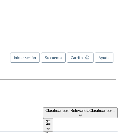
Iniciar sesión
Su cuenta
Carrito
Ayuda
Clasificar por: Relevancia
Clasificar por...