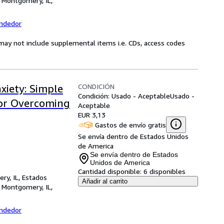
,
Montgomery, IL,
endedor
may not include supplemental items i.e. CDs, access codes
CONDICIÓN
xiety: Simple
Condición: Usado - Aceptable
Usado -
for Overcoming
Aceptable
EUR 3,13
Gastos de envío gratis
Se envía dentro de Estados Unidos
de America
Se envía dentro de Estados
Unidos de America
Cantidad disponible:
6 disponibles
ry, IL, Estados
Añadir al carrito
,
Montgomery, IL,
endedor