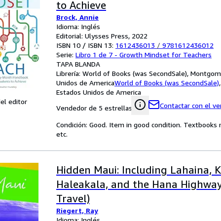
to Achieve
Brock, Annie
Idioma: Inglés
Editorial: Ulysses Press, 2022
ISBN 10 / ISBN 13:
1612436013
/
9781612436012
Serie:
Libro 1 de 7 - Growth Mindset for Teachers
TAPA BLANDA
Librería:
World of Books (was SecondSale), Montgome
Unidos de America
World of Books (was SecondSale)
Estados Unidos de America
el editor
Contactar con el v
Vendedor de 5 estrellas
Condición: Good. Item in good condition. Textbooks 
etc.
Hidden Maui: Including Lahaina, K
Haleakala, and the Hana Highway
Travel)
Riegert, Ray
Idioma: Inglés