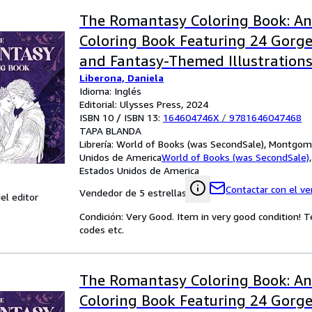
The Romantasy Coloring Book: An
Coloring Book Featuring 24 Gor
and Fantasy-Themed Illustration
Liberona, Daniela
Idioma: Inglés
Editorial: Ulysses Press, 2024
ISBN 10 / ISBN 13:
164604746X
/
9781646047468
TAPA BLANDA
Librería:
World of Books (was SecondSale), Montgome
Unidos de America
World of Books (was SecondSale)
Estados Unidos de America
Contactar con el v
Vendedor de 5 estrellas
el editor
Condición: Very Good. Item in very good condition! 
codes etc.
The Romantasy Coloring Book: An
Coloring Book Featuring 24 Gor