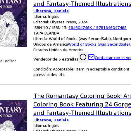
and Fantasy-Themed Illustration
Liberona, Daniela
Idioma: Inglés
Editorial: Ulysses Press, 2024
ISBN 10 / ISBN 13:
164604746X
/
9781646047468
TAPA BLANDA
Librería:
World of Books (was SecondSale), Montgome
Unidos de America
World of Books (was SecondSale)
Estados Unidos de America
Contactar con el v
Vendedor de 5 estrellas
el editor
Condición: Acceptable. Item in acceptable condition
access codes etc.
The Romantasy Coloring Book: An
Coloring Book Featuring 24 Gor
and Fantasy-Themed Illustration
Liberona, Daniela
Idioma: Inglés
Editorial: Ulysses Press, 2024