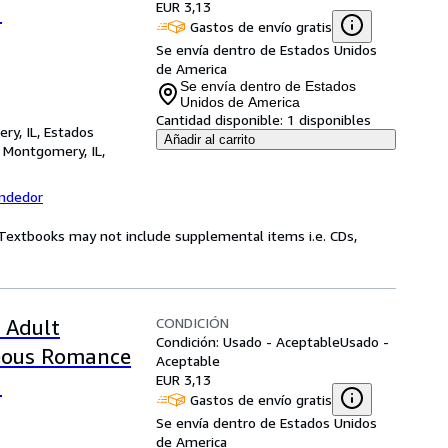
EUR 3,13
s
Gastos de envío gratis
Se envía dentro de Estados Unidos
de America
Se envía dentro de Estados
Unidos de America
Cantidad disponible:
1 disponibles
ry, IL, Estados
Añadir al carrito
,
Montgomery, IL,
endedor
! Textbooks may not include supplemental items i.e. CDs,
CONDICIÓN
 Adult
Condición: Usado - Aceptable
Usado -
geous Romance
Aceptable
EUR 3,13
s
Gastos de envío gratis
Se envía dentro de Estados Unidos
de America