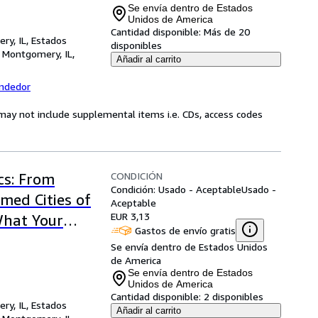
Se envía dentro de Estados
Unidos de America
Cantidad disponible:
Más de 20
ry, IL, Estados
disponibles
,
Montgomery, IL,
Añadir al carrito
endedor
may not include supplemental items i.e. CDs, access codes
CONDICIÓN
cs: From
Condición: Usado - Aceptable
Usado -
med Cities of
Aceptable
EUR 3,13
What Your
Gastos de envío gratis
Se envía dentro de Estados Unidos
de America
Se envía dentro de Estados
Unidos de America
Cantidad disponible:
2 disponibles
ry, IL, Estados
Añadir al carrito