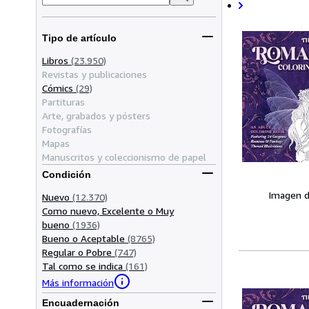
Tipo de artículo
Libros
(23.950)
Revistas y publicaciones
Cómics
(29)
Partituras
Arte, grabados y pósters
Fotografías
Mapas
Manuscritos y coleccionismo de papel
Condición
Imagen d
Nuevo
(12.370)
Como nuevo, Excelente o Muy
bueno
(1936)
Bueno o Aceptable
(8765)
Regular o Pobre
(747)
Tal como se indica
(161)
Más información
Encuadernación