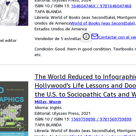
ISBN 10 / ISBN 13:
164604746X
/
9781646047468
TAPA BLANDA
Librería:
World of Books (was SecondSale), Montgome
Unidos de America
World of Books (was SecondSale)
Estados Unidos de America
Contactar con el v
Vendedor de 5 estrellas
el editor
Condición: Good. Item in good condition. Textbooks 
etc.
The World Reduced to Infographi
Hollywood's Life Lessons and Doo
the U.S. to Sociopathic Cats and 
Miller, Worm
Drink Order Says About You
Idioma: Inglés
Editorial: Ulysses Press, 2021
ISBN 10 / ISBN 13:
1569759898
/
9781569759899
TAPA BLANDA
Librería:
World of Books (was SecondSale), Montgome