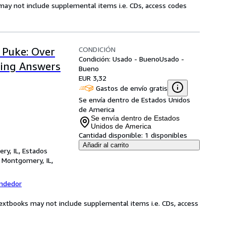
may not include supplemental items i.e. CDs, access codes
CONDICIÓN
 Puke: Over
Condición: Usado - Bueno
Usado -
uing Answers
Bueno
EUR 3,32
Gastos de envío gratis
Se envía dentro de Estados Unidos
de America
Se envía dentro de Estados
Unidos de America
Cantidad disponible:
1 disponibles
Añadir al carrito
ry, IL, Estados
,
Montgomery, IL,
endedor
Textbooks may not include supplemental items i.e. CDs, access