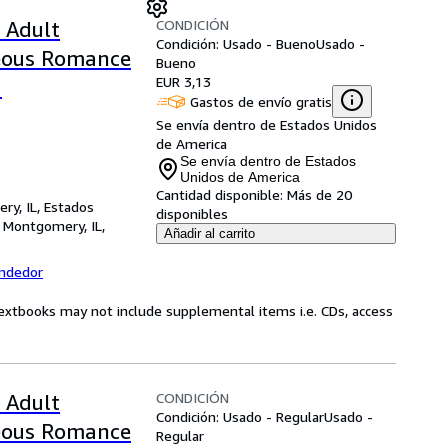
CONDICIÓN
 Adult
Condición: Usado - Bueno
Usado -
geous Romance
Bueno
EUR 3,13
s
Gastos de envío gratis
Se envía dentro de Estados Unidos
de America
Se envía dentro de Estados
Unidos de America
Cantidad disponible:
Más de 20
ry, IL, Estados
disponibles
,
Montgomery, IL,
Añadir al carrito
endedor
Textbooks may not include supplemental items i.e. CDs, access
CONDICIÓN
 Adult
Condición: Usado - Regular
Usado -
geous Romance
Regular