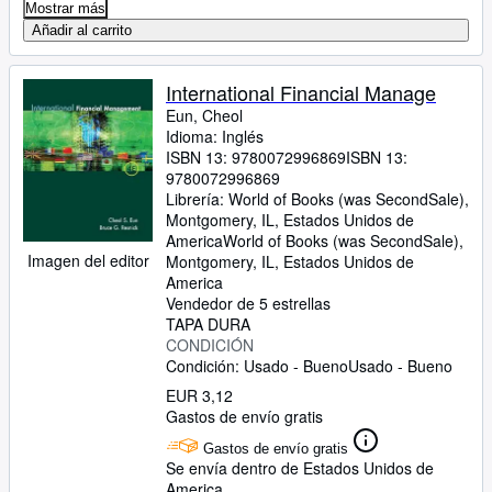
Mostrar más
Añadir al carrito
International Financial Manage
Eun, Cheol
Idioma: Inglés
ISBN 13:
9780072996869
ISBN 13:
9780072996869
Librería:
World of Books (was SecondSale),
Montgomery, IL, Estados Unidos de
America
World of Books (was SecondSale)
,
Imagen del editor
Montgomery, IL, Estados Unidos de
America
Vendedor de 5 estrellas
TAPA DURA
CONDICIÓN
Condición: Usado - Bueno
Usado - Bueno
EUR 3,12
Gastos de envío gratis
Gastos de envío gratis
Se envía dentro de Estados Unidos de
America