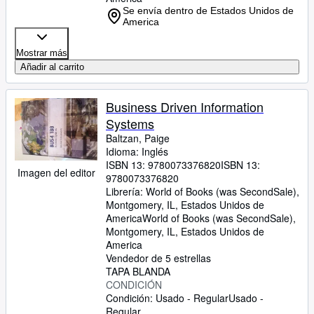
Se envía dentro de Estados Unidos de
America
Mostrar más
Añadir al carrito
Business Driven Information
Systems
Baltzan, Paige
Idioma: Inglés
ISBN 13:
9780073376820
ISBN 13:
Imagen del editor
9780073376820
Librería:
World of Books (was SecondSale),
Montgomery, IL, Estados Unidos de
America
World of Books (was SecondSale)
,
Montgomery, IL, Estados Unidos de
America
Vendedor de 5 estrellas
TAPA BLANDA
CONDICIÓN
Condición: Usado - Regular
Usado -
Regular