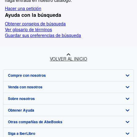
haga entrada en nuestro catálogo.
Hacer una petición
Ayuda con la búsqueda
Obtener consejos de búsqueda
Ver glosario de términos
Guardar sus preferencias de búsqueda
VOLVER AL INICIO
Compre con nosotros
Venda con nosotros
Búsqueda avanzada
Sobre nosotros
Colecciones
Comenzar a vender
Obtener Ayuda
Mi cuenta
Únase a nuestro programa de afiliados
Sobre IberLibro
Otras compañías de AbeBooks
Mis pedidos
Recomiende un vendedor
Medios
Preguntas frecuentes y guías
Siga a IberLibro
Ver carrito
Empleo
Atención al Cliente
AbeBooks.com