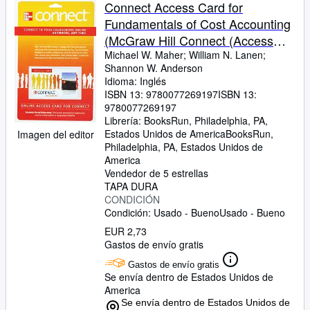
Colecciones
Connect Access Card for
Fundamentals of Cost Accounting
Libros antiguos
(McGraw Hill Connect (Access
Arte y coleccionismo
Codes))
Michael W. Maher
;
William N. Lanen
;
Shannon W. Anderson
Vendedores
Idioma: Inglés
ISBN 13:
9780077269197
ISBN 13:
Comenzar a vender
9780077269197
Librería:
BooksRun, Philadelphia, PA,
Ayuda
Estados Unidos de America
BooksRun
,
Imagen del editor
Philadelphia, PA, Estados Unidos de
CERRAR
America
Vendedor de 5 estrellas
TAPA DURA
CONDICIÓN
Condición: Usado - Bueno
Usado - Bueno
EUR 2,73
Gastos de envío gratis
Gastos de envío gratis
Se envía dentro de Estados Unidos de
America
Se envía dentro de Estados Unidos de