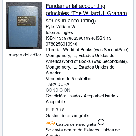
Fundamental accounting
principles (The Willard J. Graham
series in accounting)
Pyle, William W
Idioma: Inglés
ISBN 13:
9780256019940
ISBN 13:
9780256019940
Librería:
World of Books (was SecondSale),
Imagen del editor
Montgomery, IL, Estados Unidos de
America
World of Books (was SecondSale)
,
Montgomery, IL, Estados Unidos de
America
Vendedor de 5 estrellas
TAPA DURA
CONDICIÓN
Condición: Usado - Aceptable
Usado -
Aceptable
EUR 3,12
Gastos de envío gratis
Gastos de envío gratis
Se envía dentro de Estados Unidos de
America