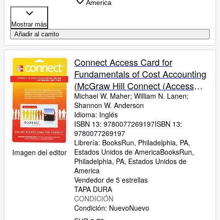
America
Mostrar más
Añadir al carrito
Connect Access Card for
Fundamentals of Cost Accounting
(McGraw Hill Connect (Access
Codes))
Michael W. Maher
;
William N. Lanen
;
Shannon W. Anderson
Idioma: Inglés
ISBN 13:
9780077269197
ISBN 13:
9780077269197
Librería:
BooksRun, Philadelphia, PA,
Estados Unidos de America
BooksRun
,
Imagen del editor
Philadelphia, PA, Estados Unidos de
America
Vendedor de 5 estrellas
TAPA DURA
CONDICIÓN
Condición: Nuevo
Nuevo