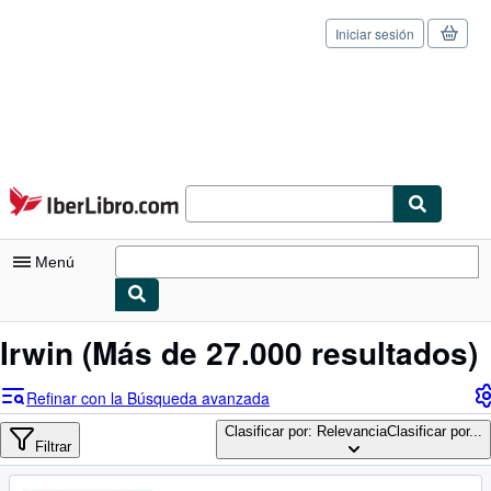
Iniciar sesión
Pasar al contenido principal
IberLibro.com
Menú
Mi cuenta
Irwin
(Más de 27.000 resultados)
Consultar mis pedidos
Refinar con la Búsqueda avanzada
Cerrar sesión
Clasificar por: Relevancia
Clasificar por...
Filtrar
Búsqueda avanzada