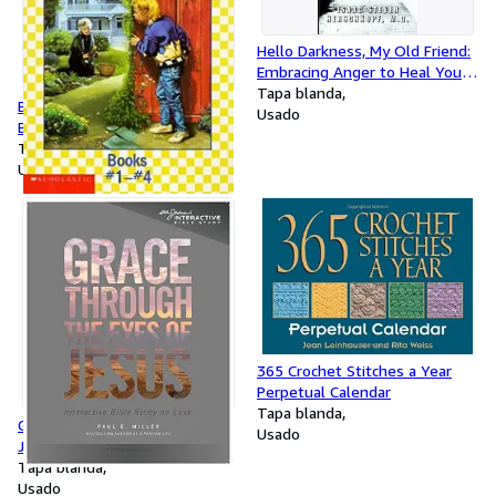
Hello Darkness, My Old Friend:
Embracing Anger to Heal Your
Life
Tapa blanda
Baby-Sitters Little Sister:
Usado
Books No. 1-4/Karen's
Witch/Karen's Roller
Tapa blanda
Skates/Karen's Worst
Usado
Day/Karen's Kittycat Club
365 Crochet Stitches a Year
Perpetual Calendar
Tapa blanda
Grace Through the Eyes of
Usado
Jesus: An Interactive Bible
Study on Luke (Leader's
Tapa blanda
Manual)
Usado