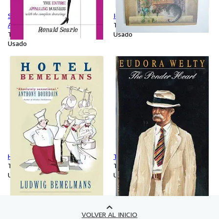
St. Trinian's: The Entire
Idora
Appalling Business
Tapa dura
Tapa dura
Usado
Usado
Hotel Bemelmans
The Ponder Heart
Tapa blanda
Tapa blanda
Usado
Usado
VOLVER AL INICIO