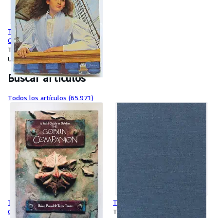
The True Confessions of
Charlotte Doyle
Tapa blanda
Usado
Buscar artículos
Todos los artículos (65.971)
The Goblin Companion: A Field
The Early Islamic Conquests
Guide to Goblins
Tapa dura