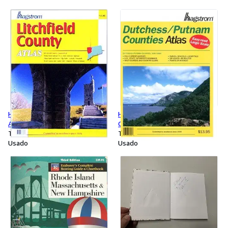
Hagstrom Litchfield County
Hagstrom Dutchess Putnam
Atlas: Connecticut
Counties Atlas
Tapa blanda
Tapa blanda
Usado
Usado