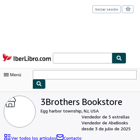
Iniciar sesión
Pasar al contenido principal
IberLibro.com
Menú
Mi cuenta
3Brothers Bookstore
Consultar mis pedidos
Egg harbor township, NJ, USA
Vendedor de 5 estrellas
Cerrar sesión
Vendedor de AbeBooks
desde 3 de julio de 2025
Búsqueda avanzada
Ver todos los artículos
Contacto