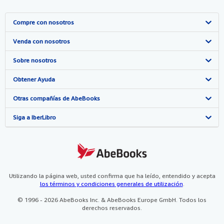
Compre con nosotros
Búsqueda avanzada
Venda con nosotros
Colecciones
Comenzar a vender
Sobre nosotros
Mi cuenta
Únase a nuestro programa de afiliados
Sobre IberLibro
Obtener Ayuda
Mis pedidos
Recomiende un vendedor
Medios
Preguntas frecuentes y guías
Otras compañías de AbeBooks
Ver carrito
Empleo
Atención al Cliente
AbeBooks.com
Siga a IberLibro
Política de Privacidad
AbeBooks.co.uk
Preferencias de cookies
AbeBooks.de
Aviso de cookies
AbeBooks.fr
Utilizando la página web, usted confirma que ha leído, entendido y acepta
los términos y condiciones generales de utilización
.
Accesibilidad
AbeBooks.it
© 1996 - 2026 AbeBooks Inc. & AbeBooks Europe GmbH. Todos los
derechos reservados.
AbeBooks Aus/NZ