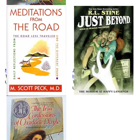
Meditations from the Road
Just Beyond: The Horror at
Tapa blanda
Happy Landings
Usado
Tapa blanda
Usado