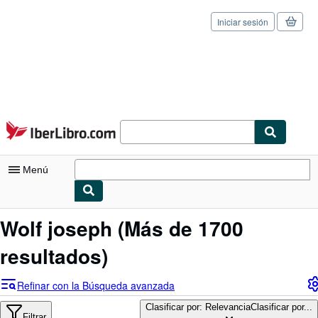
Iniciar sesión
Pasar al contenido principal
IberLibro.com
Menú
Mi cuenta
Wolf joseph
(Más de 1700
Consultar mis pedidos
resultados)
Cerrar sesión
Refinar con la Búsqueda avanzada
Búsqueda avanzada
Clasificar por: Relevancia
Clasificar por...
Filtrar