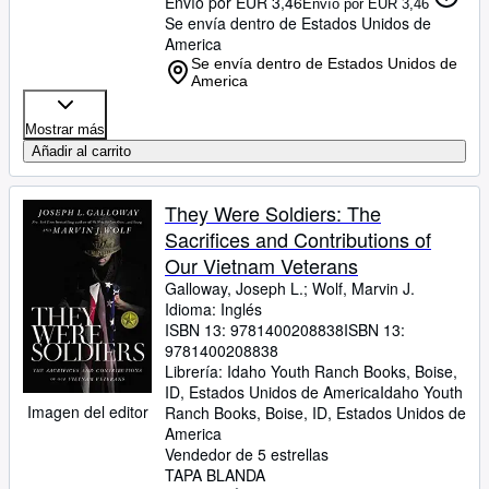
Envío por EUR 3,46
Envío por EUR 3,46
Se envía dentro de Estados Unidos de
America
Se envía dentro de Estados Unidos de
America
Mostrar más
Añadir al carrito
They Were Soldiers: The
Sacrifices and Contributions of
Our Vietnam Veterans
Galloway, Joseph L.
;
Wolf, Marvin J.
Idioma: Inglés
ISBN 13:
9781400208838
ISBN 13:
9781400208838
Librería:
Idaho Youth Ranch Books, Boise,
ID, Estados Unidos de America
Idaho Youth
Imagen del editor
Ranch Books
,
Boise, ID, Estados Unidos de
America
Vendedor de 5 estrellas
TAPA BLANDA