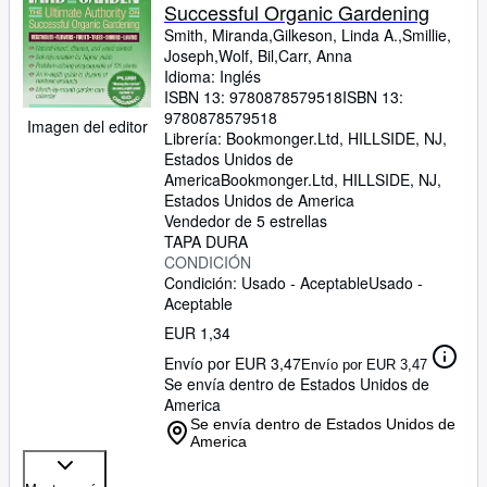
Successful Organic Gardening
Smith, Miranda,Gilkeson, Linda A.,Smillie,
Joseph,Wolf, Bil,Carr, Anna
Idioma: Inglés
ISBN 13:
9780878579518
ISBN 13:
9780878579518
Imagen del editor
Librería:
Bookmonger.Ltd, HILLSIDE, NJ,
Estados Unidos de
America
Bookmonger.Ltd
,
HILLSIDE, NJ,
Estados Unidos de America
Vendedor de 5 estrellas
TAPA DURA
CONDICIÓN
Condición: Usado - Aceptable
Usado -
Aceptable
EUR 1,34
Envío por EUR 3,47
Envío por EUR 3,47
Se envía dentro de Estados Unidos de
America
Se envía dentro de Estados Unidos de
America