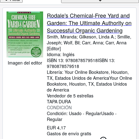
Colecciones
Libros antiguos
Rodale's Chemical-Free Yard and
Garden: The Ultimate Authority on
Arte y coleccionismo
Successful Organic Gardening
Vendedores
Smith, Miranda
;
Gilkeson, Linda A.
;
Smillie,
Joseph
;
Wolf, Bil
;
Carr, Anna
;
Carr, Anna
Comenzar a vender
[Editor]
Idioma: Inglés
Ayuda
ISBN 13:
9780878579518
ISBN 13:
Imagen del editor
CERRAR
9780878579518
Librería:
Your Online Bookstore, Houston,
TX, Estados Unidos de America
Your Online
Bookstore
,
Houston, TX, Estados Unidos
de America
Vendedor de 5 estrellas
TAPA DURA
CONDICIÓN
Condición: Usado - Regular
Usado -
Regular
EUR 4,17
Gastos de envío gratis