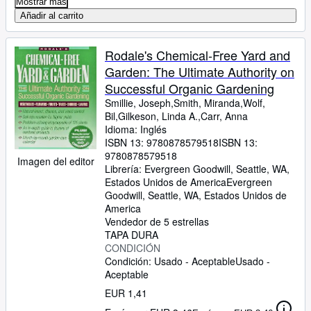
Mostrar más
Añadir al carrito
Rodale's Chemical-Free Yard and
Garden: The Ultimate Authority on
Successful Organic Gardening
Smillie, Joseph,Smith, Miranda,Wolf,
Bil,Gilkeson, Linda A.,Carr, Anna
Idioma: Inglés
ISBN 13:
9780878579518
ISBN 13:
9780878579518
Imagen del editor
Librería:
Evergreen Goodwill, Seattle, WA,
Estados Unidos de America
Evergreen
Goodwill
,
Seattle, WA, Estados Unidos de
America
Vendedor de 5 estrellas
TAPA DURA
CONDICIÓN
Condición: Usado - Aceptable
Usado -
Aceptable
EUR 1,41