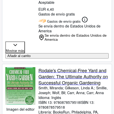
Aceptable
EUR 4,40
Gastos de envío gratis
Gastos de envío gratis
Se envía dentro de Estados Unidos de
America
Se envía dentro de Estados Unidos de
America
Mostrar más
Añadir al carrito
Rodale's Chemical-Free Yard and
Garden: The Ultimate Authority on
Successful Organic Gardening
Smith, Miranda
;
Gilkeson, Linda A.
;
Smillie,
Joseph
;
Wolf, Bil
;
Carr, Anna
;
Carr, Anna
Idioma: Inglés
ISBN 13:
9780878579518
ISBN 13:
9780878579518
Imagen del editor
Librería:
BooksRun, Philadelphia, PA,