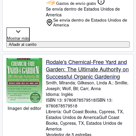
Gastos de envío gratis
Se envía dentro de Estados Unidos de
America
Se envía dentro de Estados Unidos de
America
Mostrar más
Añadir al carrito
Rodale's Chemical-Free Yard and
Garden: The Ultimate Authority on
Successful Organic Gardening
Smith, Miranda
;
Gilkeson, Linda A.
;
Smillie,
Joseph
;
Wolf, Bil
;
Carr, Anna
Idioma: Inglés
ISBN 13:
9780878579518
ISBN 13:
9780878579518
Imagen del editor
Librería:
Gulf Coast Books, Cypress, TX,
Estados Unidos de America
Gulf Coast
Books
,
Cypress, TX, Estados Unidos de
America
Vendedor de 5 estrellas