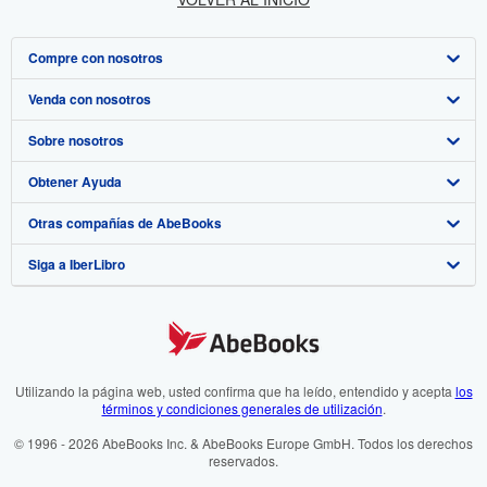
Compre con nosotros
Venda con nosotros
Búsqueda avanzada
Sobre nosotros
Colecciones
Comenzar a vender
Obtener Ayuda
Mi cuenta
Únase a nuestro programa de afiliados
Sobre IberLibro
Otras compañías de AbeBooks
Mis pedidos
Recomiende un vendedor
Medios
Preguntas frecuentes y guías
Siga a IberLibro
Ver carrito
Empleo
Atención al Cliente
AbeBooks.com
Política de Privacidad
AbeBooks.co.uk
Preferencias de cookies
AbeBooks.de
Aviso de cookies
AbeBooks.fr
Utilizando la página web, usted confirma que ha leído, entendido y acepta
los
términos y condiciones generales de utilización
.
Accesibilidad
AbeBooks.it
© 1996 - 2026 AbeBooks Inc. & AbeBooks Europe GmbH. Todos los derechos
reservados.
AbeBooks Aus/NZ