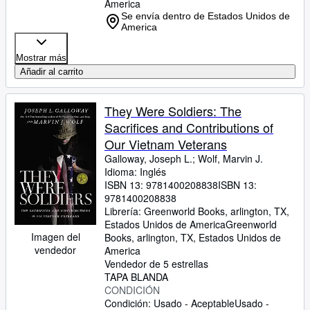
America
Se envía dentro de Estados Unidos de
America
Mostrar más
Añadir al carrito
They Were Soldiers: The
Sacrifices and Contributions of
Our Vietnam Veterans
Galloway, Joseph L.
;
Wolf, Marvin J.
Idioma: Inglés
ISBN 13:
9781400208838
ISBN 13:
9781400208838
Librería:
Greenworld Books, arlington, TX,
Estados Unidos de America
Greenworld
Imagen del
Books
,
arlington, TX, Estados Unidos de
vendedor
America
Vendedor de 5 estrellas
TAPA BLANDA
CONDICIÓN
Condición: Usado - Aceptable
Usado -