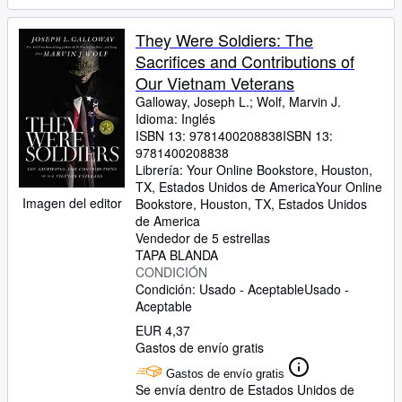
They Were Soldiers: The
Sacrifices and Contributions of
Our Vietnam Veterans
Galloway, Joseph L.
;
Wolf, Marvin J.
Idioma: Inglés
ISBN 13:
9781400208838
ISBN 13:
9781400208838
Librería:
Your Online Bookstore, Houston,
TX, Estados Unidos de America
Your Online
Imagen del editor
Bookstore
,
Houston, TX, Estados Unidos
de America
Vendedor de 5 estrellas
TAPA BLANDA
CONDICIÓN
Condición: Usado - Aceptable
Usado -
Aceptable
EUR 4,37
Gastos de envío gratis
Gastos de envío gratis
Se envía dentro de Estados Unidos de