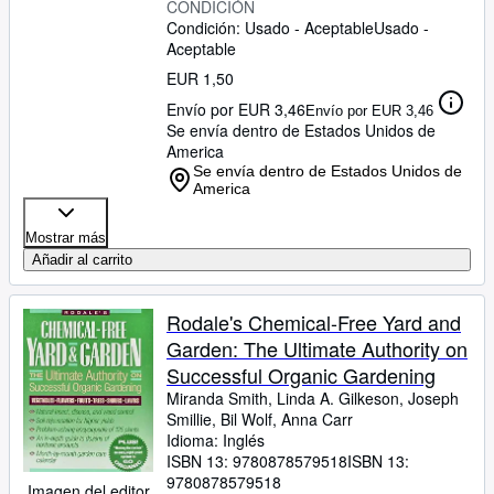
CONDICIÓN
Condición: Usado - Aceptable
Usado -
Aceptable
EUR 1,50
Envío por EUR 3,46
Envío por EUR 3,46
Se envía dentro de Estados Unidos de
America
Se envía dentro de Estados Unidos de
America
Mostrar más
Añadir al carrito
Rodale's Chemical-Free Yard and
Garden: The Ultimate Authority on
Successful Organic Gardening
Miranda Smith, Linda A. Gilkeson, Joseph
Smillie, Bil Wolf, Anna Carr
Idioma: Inglés
ISBN 13:
9780878579518
ISBN 13:
9780878579518
Imagen del editor