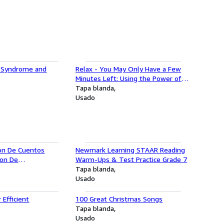
 Syndrome and
Relax - You May Only Have a Few
Minutes Left: Using the Power of
Humor to Overcome Stress in Your
Tapa blanda
Life and Work
Usado
ion De Cuentos
Newmark Learning STAAR Reading
ion De
Warm-Ups & Test Practice Grade 7
y Storybook
Tapa blanda
anish)) (Spanish
Usado
 Efficient
100 Great Christmas Songs
Tapa blanda
Usado