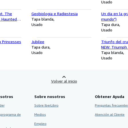
Usado
nt. The
Geobiologia e Radiestesia
Un dia en la gr
e Haunted
Tapa blanda
mundo")
Loeb Classical
Usado
Tapa dura
ish and Latin
Usado
g Princesses
Jubilee
Triunfo del cru
Tapa dura
NEW: Triumph o
Usado
(Spanish Editio
Tapa blanda
Usado
Volver al inicio
sotros
Sobre nosotros
Obtener Ayuda
der
Sobre IberLibro
Preguntas frecuentes
 programa de
Medios
Atención al Cliente
Empleo