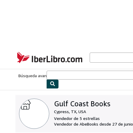
Pasar al contenido principal
IberLibro.com
Búsqueda avanzada
Colecciones
Libros antiguos
Arte y colecc
Gulf Coast Books
Cypress, TX, USA
Vendedor de 5 estrellas
Vendedor de AbeBooks desde 27 de junio