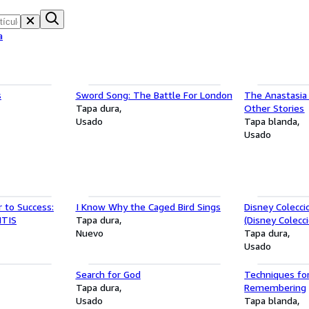
a
s
Sword Song: The Battle For London
The Anastasia
Tapa dura
Other Stories
Usado
Tapa blanda
Usado
r to Success:
I Know Why the Caged Bird Sings
Disney Colecc
ITIS
Tapa dura
(Disney Colecc
Nuevo
Cuentos/Disne
Tapa dura
Collections (Sp
Usado
Edition)
Search for God
Techniques for
Tapa dura
Remembering
Usado
Tapa blanda