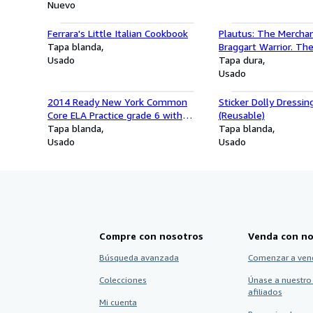
Nuevo
Ferrara's Little Italian Cookbook
Plautus: The Mercha
Tapa blanda
Braggart Warrior. Th
Usado
House. The Persian. (
Tapa dura
Library No. 163) (Engl
Usado
Edition)
2014 Ready New York Common
Sticker Dolly Dressin
Core ELA Practice grade 6 with
(Reusable)
Answer Key
Tapa blanda
Tapa blanda
Usado
Usado
Compre con nosotros
Venda con no
Búsqueda avanzada
Comenzar a ven
Colecciones
Únase a nuestro
afiliados
Mi cuenta