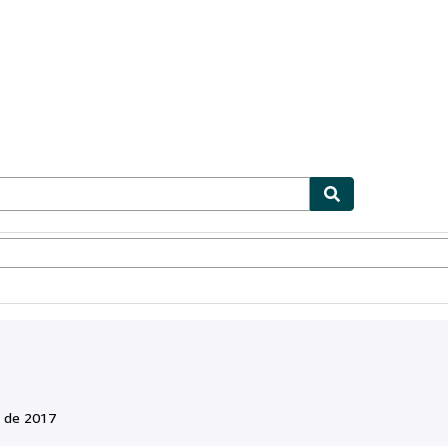
ionismo
Vendedores
Comenzar a vender
 de 2017