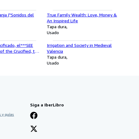
anja ("Sonidos del
True Family Wealth: Love, Money &
An Inspired Life
Tapa dura
Usado
cificado, el***SEE
Irrigation and Society in Medieval
f the Crucified, the
Valencia
n)
Tapa dura
Usado
Siga a IberLibro
 y guías