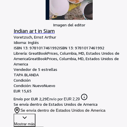
Imagen del editor
Indian art in Siam
Voretzsch, Ernst Arthur
Idioma: Inglés
ISBN 13:
9781017461992
ISBN 13: 9781017461992
Librería:
GreatBookPrices, Columbia, MD, Estados Unidos de
America
GreatBookPrices
,
Columbia, MD, Estados Unidos de
America
Vendedor de 5 estrellas
TAPA BLANDA
Condición
Condición: Nuevo
Nuevo
EUR 15,65
Envío por EUR 2,29
Envío por EUR 2,29
Se envía dentro de Estados Unidos de America
Se envía dentro de Estados Unidos de America
Mostrar más