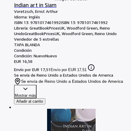
Indian art in Siam
Voretzsch, Ernst Arthur
Idioma: Inglés
ISBN 13:
9781017461992
ISBN 13: 9781017461992
Librería:
GreatBookPricesUK, Woodford Green, Reino
Unido
GreatBookPricesUK
,
Woodford Green, Reino Unido
Vendedor de 5 estrellas
TAPA BLANDA
Condición
Condición: Nuevo
Nuevo
EUR 16,58
Envío por EUR 17,51
Envío por EUR 17,51
Se envía de Reino Unido a Estados Unidos de America
Se envía de Reino Unido a Estados Unidos de America
Mostrar más
Añadir al carrito