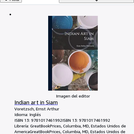
Colecciones
Libros antiguos
Arte y coleccionismo
Vendedores
Comenzar a vender
Ayuda
CERRAR
Imagen del editor
Indian art in Siam
Voretzsch, Ernst Arthur
Idioma: Inglés
ISBN 13:
9781017461992
ISBN 13: 9781017461992
Librería:
GreatBookPrices, Columbia, MD, Estados Unidos de
America
GreatBookPrices
,
Columbia, MD, Estados Unidos de