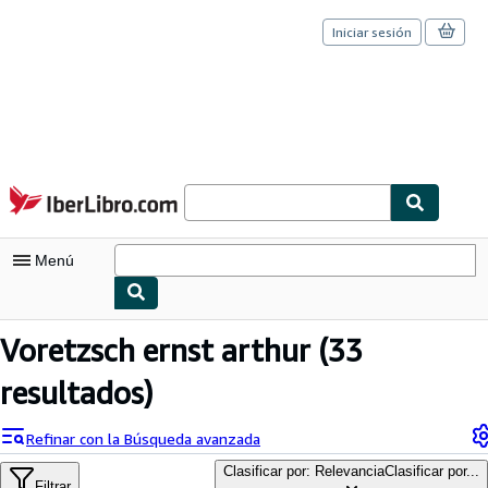
Iniciar sesión
Pasar al contenido principal
IberLibro.com
Menú
Mi cuenta
Voretzsch ernst arthur
(33
Consultar mis pedidos
resultados)
Cerrar sesión
Refinar con la Búsqueda avanzada
Búsqueda avanzada
Clasificar por: Relevancia
Clasificar por...
Filtrar