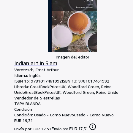
Imagen del editor
Indian art in Siam
Voretzsch, Ernst Arthur
Idioma: Inglés
ISBN 13:
9781017461992
ISBN 13: 9781017461992
Librería:
GreatBookPricesUK, Woodford Green, Reino
Unido
GreatBookPricesUK
,
Woodford Green, Reino Unido
Vendedor de 5 estrellas
TAPA BLANDA
Condición
Condición: Usado - Como Nuevo
Usado - Como Nuevo
EUR 19,31
Envío por EUR 17,51
Envío por EUR 17,51