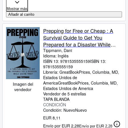
Mostrar más
Añadir al carrito
Prepping for Free or Cheap : A
Survival Guide to Get You
Prepared for a Disaster While
Saving Money
Tippmann, Dani
Idioma: Inglés
ISBN 13:
9781535555159
ISBN 13:
9781535555159
Librería:
GreatBookPrices, Columbia, MD,
Estados Unidos de
America
GreatBookPrices
,
Columbia, MD,
Imagen del
Estados Unidos de America
vendedor
Vendedor de 5 estrellas
TAPA BLANDA
CONDICIÓN
Condición: Nuevo
Nuevo
EUR 8,11
Envío por EUR 2,28
Envío por EUR 2,28