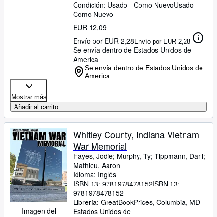
Condición: Usado - Como Nuevo
Usado -
Como Nuevo
EUR 12,09
Envío por EUR 2,28
Envío por EUR 2,28
Se envía dentro de Estados Unidos de
America
Se envía dentro de Estados Unidos de
America
Mostrar más
Añadir al carrito
Whitley County, Indiana Vietnam
War Memorial
Hayes, Jodie
;
Murphy, Ty
;
Tippmann, Dani
;
Mathieu, Aaron
Idioma: Inglés
ISBN 13:
9781978478152
ISBN 13:
9781978478152
Librería:
GreatBookPrices, Columbia, MD,
Imagen del
Estados Unidos de