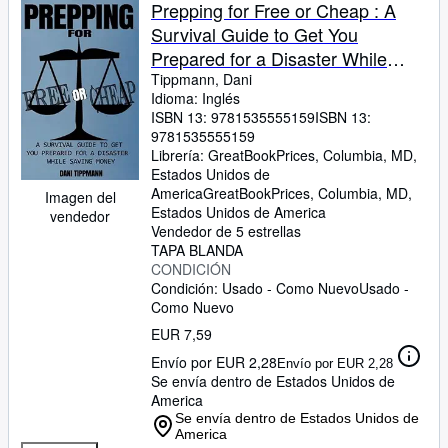
Colecciones
Prepping for Free or Cheap : A
Survival Guide to Get You
Libros antiguos
Prepared for a Disaster While
Arte y coleccionismo
Saving Money
Tippmann, Dani
Idioma: Inglés
Vendedores
ISBN 13:
9781535555159
ISBN 13:
9781535555159
Comenzar a vender
Librería:
GreatBookPrices, Columbia, MD,
Estados Unidos de
Ayuda
America
GreatBookPrices
,
Columbia, MD,
Imagen del
Estados Unidos de America
CERRAR
vendedor
Vendedor de 5 estrellas
TAPA BLANDA
CONDICIÓN
Condición: Usado - Como Nuevo
Usado -
Como Nuevo
EUR 7,59
Envío por EUR 2,28
Envío por EUR 2,28
Se envía dentro de Estados Unidos de
America
Se envía dentro de Estados Unidos de
America