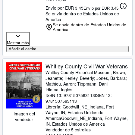
Envío por EUR 3,45
Envío por EUR 3,45
Se envía dentro de Estados Unidos de
America
Se envía dentro de Estados Unidos de
America
Mostrar más
Añadir al carrito
Whitley County Civil War Veterans
Whitley County Historical Museum
;
Brown,
Jeanette
;
Henley, Beverly
;
Jones, Barbara
;
Mathieu, Aaron
;
Tippmann, Dani
Idioma: Inglés
ISBN 13:
9781507563113
ISBN 13:
9781507563113
Librería:
Goodwill_NE_Indiana, Fort
Wayne, IN, Estados Unidos de
Imagen del
America
Goodwill_NE_Indiana
,
Fort Wayne,
vendedor
IN, Estados Unidos de America
Vendedor de 5 estrellas