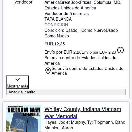
vendedor
America
GreatBookPrices
,
Columbia, MD,
Estados Unidos de America
Vendedor de 5 estrellas
TAPA BLANDA
CONDICIÓN
Condición: Usado - Como Nuevo
Usado -
Como Nuevo
EUR 12,35
Envío por EUR 2,28
Envío por EUR 2,28
Se envía dentro de Estados Unidos de
America
Se envía dentro de Estados Unidos de
America
Mostrar más
Añadir al carrito
Whitley County, Indiana Vietnam
War Memorial
Hayes, Jodie
;
Murphy, Ty
;
Tippmann, Dani
;
Mathieu, Aaron