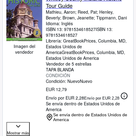
Tour Guide
Mathieu, Aaron
;
Reed, Pat
;
Henley,
Beverly
;
Brown, Jeanette
;
Tippmann, Dani
Idioma: Inglés
ISBN 13:
9781534618527
ISBN 13:
9781534618527
Librería:
GreatBookPrices, Columbia, MD,
Imagen del
Estados Unidos de
vendedor
America
GreatBookPrices
,
Columbia, MD,
Estados Unidos de America
Vendedor de 5 estrellas
TAPA BLANDA
CONDICIÓN
Condición: Nuevo
Nuevo
EUR 12,79
Envío por EUR 2,28
Envío por EUR 2,28
Se envía dentro de Estados Unidos de
America
Se envía dentro de Estados Unidos de
America
Mostrar más