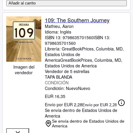
Añadir al carrito
109: The Southern Journey
Mathieu, Aaron
Idioma: Inglés
ISBN 13:
9798635701560
ISBN 13:
9798635701560
Librería:
GreatBookPrices, Columbia, MD,
Estados Unidos de
America
GreatBookPrices
,
Columbia, MD,
Estados Unidos de America
Imagen del
Vendedor de 5 estrellas
vendedor
TAPA BLANDA
CONDICIÓN
Condición: Nuevo
Nuevo
EUR 16,35
Envío por EUR 2,28
Envío por EUR 2,28
Se envía dentro de Estados Unidos de
America
Se envía dentro de Estados Unidos de
America