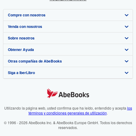
Compre con nosotros
Venda con nosotros
Búsqueda avanzada
Sobre nosotros
Colecciones
Comenzar a vender
Obtener Ayuda
Mi cuenta
Únase a nuestro programa de afiliados
Sobre IberLibro
Otras compañías de AbeBooks
Mis pedidos
Recomiende un vendedor
Medios
Preguntas frecuentes y guías
Siga a IberLibro
Ver carrito
Empleo
Atención al Cliente
AbeBooks.com
Política de Privacidad
AbeBooks.co.uk
Preferencias de cookies
AbeBooks.de
Aviso de cookies
AbeBooks.fr
Utilizando la página web, usted confirma que ha leído, entendido y acepta
los
términos y condiciones generales de utilización
.
Accesibilidad
AbeBooks.it
© 1996 - 2026 AbeBooks Inc. & AbeBooks Europe GmbH. Todos los derechos
reservados.
AbeBooks Aus/NZ