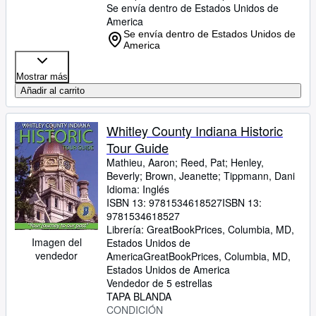
Se envía dentro de Estados Unidos de
America
Se envía dentro de Estados Unidos de
America
Mostrar más
Añadir al carrito
Whitley County Indiana Historic
Tour Guide
Mathieu, Aaron
;
Reed, Pat
;
Henley,
Beverly
;
Brown, Jeanette
;
Tippmann, Dani
Idioma: Inglés
ISBN 13:
9781534618527
ISBN 13:
9781534618527
Librería:
GreatBookPrices, Columbia, MD,
Imagen del
Estados Unidos de
vendedor
America
GreatBookPrices
,
Columbia, MD,
Estados Unidos de America
Vendedor de 5 estrellas
TAPA BLANDA
CONDICIÓN