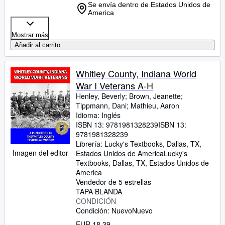
Se envía dentro de Estados Unidos de
America
Mostrar más
Añadir al carrito
Whitley County, Indiana World
War I Veterans A-H
Henley, Beverly
;
Brown, Jeanette
;
Tippmann, Dani
;
Mathieu, Aaron
Idioma: Inglés
ISBN 13:
9781981328239
ISBN 13:
9781981328239
Librería:
Lucky's Textbooks, Dallas, TX,
Imagen del editor
Estados Unidos de America
Lucky's
Textbooks
,
Dallas, TX, Estados Unidos de
America
Vendedor de 5 estrellas
TAPA BLANDA
CONDICIÓN
Condición: Nuevo
Nuevo
EUR 18,39