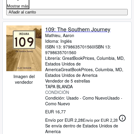
Mostrar más
Añadir al carrito
109: The Southern Journey
Mathieu, Aaron
Idioma: Inglés
ISBN 13:
9798635701560
ISBN 13:
9798635701560
Librería:
GreatBookPrices, Columbia, MD,
Estados Unidos de
America
GreatBookPrices
,
Columbia, MD,
Estados Unidos de America
Imagen del
Vendedor de 5 estrellas
vendedor
TAPA BLANDA
CONDICIÓN
Condición: Usado - Como Nuevo
Usado -
Como Nuevo
EUR 16,77
Envío por EUR 2,28
Envío por EUR 2,28
Se envía dentro de Estados Unidos de
America