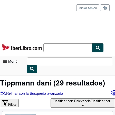
Iniciar sesión
Pasar al contenido principal
IberLibro.com
Menú
Mi cuenta
Tippmann dani
(29 resultados)
Consultar mis pedidos
Refinar con la Búsqueda avanzada
Cerrar sesión
Clasificar por: Relevancia
Clasificar por...
Filtrar
Búsqueda avanzada