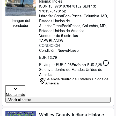
Idioma: Inglés
ISBN 13:
9781978478152
ISBN 13:
9781978478152
Librería:
GreatBookPrices, Columbia, MD,
Imagen del
Estados Unidos de
vendedor
America
GreatBookPrices
,
Columbia, MD,
Estados Unidos de America
Vendedor de 5 estrellas
TAPA BLANDA
CONDICIÓN
Condición: Nuevo
Nuevo
EUR 12,79
Envío por EUR 2,28
Envío por EUR 2,28
Se envía dentro de Estados Unidos de
America
Se envía dentro de Estados Unidos de
America
Mostrar más
Añadir al carrito
Whitley County Indiana Historic