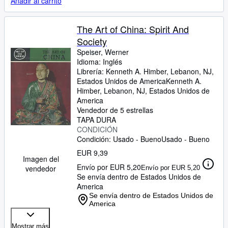
Añadir al carrito
The Art of China: Spirit And
Society
Speiser, Werner
Idioma: Inglés
Librería:
Kenneth A. Himber, Lebanon, NJ,
Estados Unidos de America
Kenneth A.
Himber
,
Lebanon, NJ, Estados Unidos de
America
Vendedor de 5 estrellas
TAPA DURA
CONDICIÓN
Condición: Usado - Bueno
Usado - Bueno
EUR 9,39
Imagen del
Envío por EUR 5,20
vendedor
Envío por EUR 5,20
Se envía dentro de Estados Unidos de
America
Se envía dentro de Estados Unidos de
America
Mostrar más