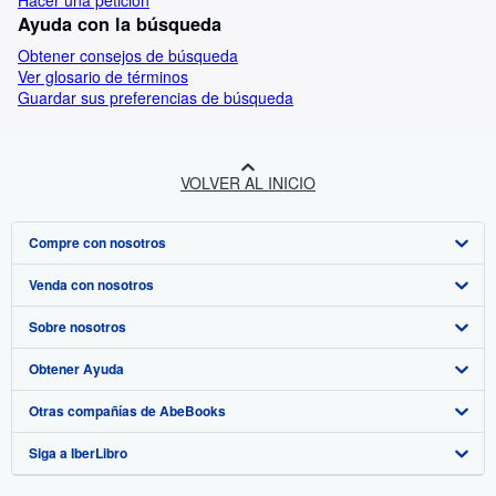
Hacer una petición
Ayuda con la búsqueda
Obtener consejos de búsqueda
Ver glosario de términos
Guardar sus preferencias de búsqueda
VOLVER AL INICIO
Compre con nosotros
Venda con nosotros
Búsqueda avanzada
Sobre nosotros
Colecciones
Comenzar a vender
Obtener Ayuda
Mi cuenta
Únase a nuestro programa de afiliados
Sobre IberLibro
Otras compañías de AbeBooks
Mis pedidos
Recomiende un vendedor
Medios
Preguntas frecuentes y guías
Siga a IberLibro
Ver carrito
Empleo
Atención al Cliente
AbeBooks.com
Política de Privacidad
AbeBooks.co.uk