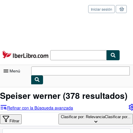
Iniciar sesión
Pasar al contenido principal
IberLibro.com
Menú
Mi cuenta
Speiser werner
(378 resultados)
Consultar mis pedidos
Refinar con la Búsqueda avanzada
Cerrar sesión
Clasificar por: Relevancia
Clasificar por...
Filtrar
Búsqueda avanzada