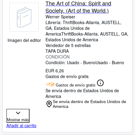
Colecciones
The Art of China: Spirit and
Society. (Art of the World.)
Libros antiguos
Werner Speiser
Arte y coleccionismo
Librería:
ThriftBooks-Atlanta, AUSTELL,
GA, Estados Unidos de
Vendedores
America
ThriftBooks-Atlanta
,
AUSTELL, GA,
Estados Unidos de America
Imagen del editor
Comenzar a vender
Vendedor de 5 estrellas
TAPA DURA
Ayuda
CONDICIÓN
Condición: Usado - Bueno
Usado - Bueno
CERRAR
EUR 6,26
Gastos de envío gratis
Gastos de envío gratis
Se envía dentro de Estados Unidos de
America
Se envía dentro de Estados Unidos de
America
Mostrar más
Añadir al carrito