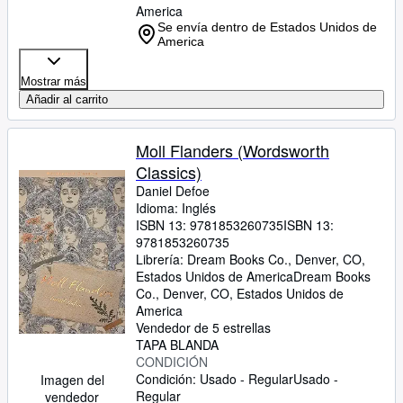
America
Se envía dentro de Estados Unidos de
America
Mostrar más
Añadir al carrito
Moll Flanders (Wordsworth
Classics)
Daniel Defoe
Idioma: Inglés
ISBN 13:
9781853260735
ISBN 13:
9781853260735
Librería:
Dream Books Co., Denver, CO,
Estados Unidos de America
Dream Books
Co.
,
Denver, CO, Estados Unidos de
America
Vendedor de 5 estrellas
TAPA BLANDA
CONDICIÓN
Condición: Usado - Regular
Usado -
Imagen del
Regular
vendedor