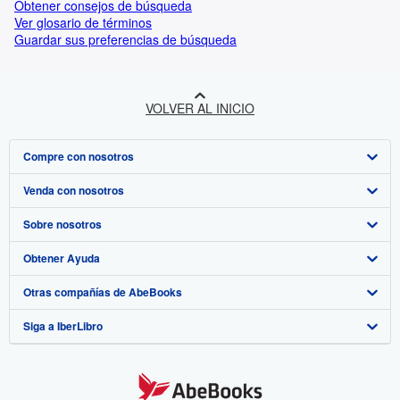
Obtener consejos de búsqueda
Ver glosario de términos
Guardar sus preferencias de búsqueda
VOLVER AL INICIO
Compre con nosotros
Venda con nosotros
Búsqueda avanzada
Sobre nosotros
Colecciones
Comenzar a vender
Obtener Ayuda
Mi cuenta
Únase a nuestro programa de afiliados
Sobre IberLibro
Otras compañías de AbeBooks
Mis pedidos
Recomiende un vendedor
Medios
Preguntas frecuentes y guías
Siga a IberLibro
Ver carrito
Empleo
Atención al Cliente
AbeBooks.com
Política de Privacidad
AbeBooks.co.uk
Preferencias de cookies
AbeBooks.de