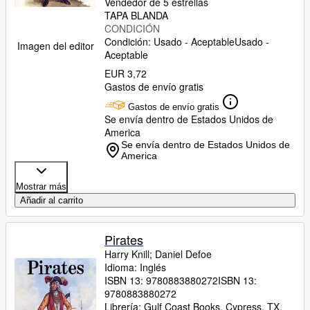
Vendedor de 5 estrellas
TAPA BLANDA
CONDICIÓN
Condición: Usado - Aceptable
Usado -
Imagen del editor
Aceptable
EUR 3,72
Gastos de envío gratis
Gastos de envío gratis
Se envía dentro de Estados Unidos de
America
Se envía dentro de Estados Unidos de
America
Mostrar más
Añadir al carrito
Pirates
Harry Knill
;
Daniel Defoe
Idioma: Inglés
ISBN 13:
9780883880272
ISBN 13:
9780883880272
Librería:
Gulf Coast Books, Cypress, TX,