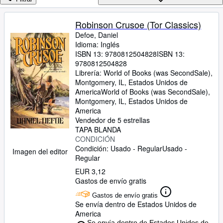
Colecciones
Libros antiguos
Robinson Crusoe (Tor Classics)
Defoe, Daniel
Arte y coleccionismo
Idioma: Inglés
Vendedores
ISBN 13:
9780812504828
ISBN 13:
9780812504828
Comenzar a vender
Librería:
World of Books (was SecondSale),
Montgomery, IL, Estados Unidos de
Ayuda
America
World of Books (was SecondSale)
,
Montgomery, IL, Estados Unidos de
CERRAR
America
Vendedor de 5 estrellas
TAPA BLANDA
CONDICIÓN
Condición: Usado - Regular
Usado -
Imagen del editor
Regular
EUR 3,12
Gastos de envío gratis
Gastos de envío gratis
Se envía dentro de Estados Unidos de
America
Se envía dentro de Estados Unidos de