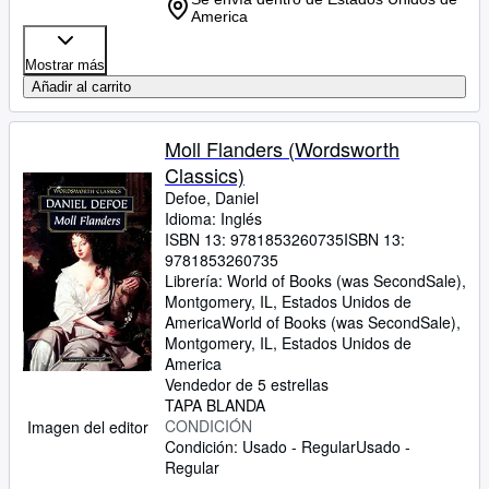
America
Mostrar más
Añadir al carrito
Moll Flanders (Wordsworth
Classics)
Defoe, Daniel
Idioma: Inglés
ISBN 13:
9781853260735
ISBN 13:
9781853260735
Librería:
World of Books (was SecondSale),
Montgomery, IL, Estados Unidos de
America
World of Books (was SecondSale)
,
Montgomery, IL, Estados Unidos de
America
Vendedor de 5 estrellas
TAPA BLANDA
CONDICIÓN
Imagen del editor
Condición: Usado - Regular
Usado -
Regular