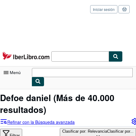
Iniciar sesión
Pasar al contenido principal
IberLibro.com
Menú
Mi cuenta
Defoe daniel
(Más de 40.000
Consultar mis pedidos
resultados)
Cerrar sesión
Refinar con la Búsqueda avanzada
Búsqueda avanzada
Clasificar por: Relevancia
Clasificar por...
Filtrar