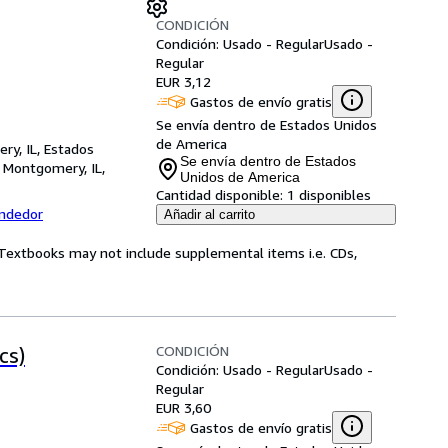
CONDICIÓN
Condición: Usado - Regular
Usado -
Regular
EUR 3,12
Gastos de envío gratis
Se envía dentro de Estados Unidos
de America
ry, IL, Estados
Se envía dentro de Estados
,
Montgomery, IL,
Unidos de America
Cantidad disponible:
1 disponibles
endedor
Añadir al carrito
! Textbooks may not include supplemental items i.e. CDs,
CONDICIÓN
cs)
Condición: Usado - Regular
Usado -
Regular
EUR 3,60
Gastos de envío gratis