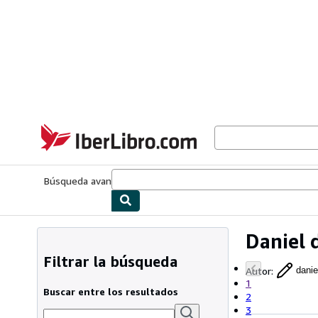
Pasar al contenido principal
IberLibro.com
Búsqueda avanzada
Colecciones
Libros antiguos
Arte y colecc
Daniel 
Filtrar la búsqueda
Autor
:
danie
1
Buscar entre los resultados
2
3