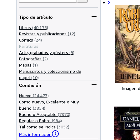
Tipo de artículo
Libros
(40.175)
Revistas y publicaciones
(12)
Cómics
(24)
Partituras
Arte, grabados y pósters
(9)
Fotografías
(2)
Mapas
(1)
Manuscritos y coleccionismo de
papel
(10)
Condición
Imagen d
Nuevo
(24.473)
Como nuevo, Excelente o Muy
bueno
(3854)
Bueno o Aceptable
(7870)
Regular o Pobre
(984)
Tal como se indica
(3052)
Más información