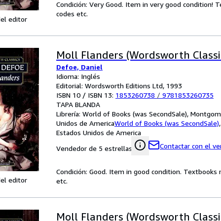
Condición: Very Good. Item in very good condition! 
codes etc.
el editor
Moll Flanders (Wordsworth Classi
Defoe, Daniel
Idioma: Inglés
Editorial: Wordsworth Editions Ltd, 1993
ISBN 10 / ISBN 13:
1853260738
/
9781853260735
TAPA BLANDA
Librería:
World of Books (was SecondSale), Montgome
Unidos de America
World of Books (was SecondSale)
Estados Unidos de America
Contactar con el v
Vendedor de 5 estrellas
Condición: Good. Item in good condition. Textbooks 
el editor
etc.
Moll Flanders (Wordsworth Classi