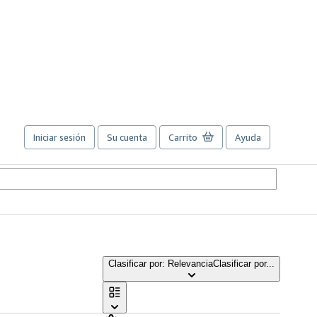
Iniciar sesión
Su cuenta
Carrito
Ayuda
Clasificar por: Relevancia
Clasificar por...