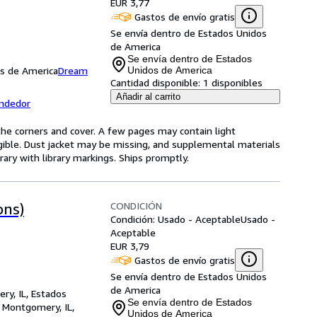
EUR 3,77
Gastos de envío gratis
Se envía dentro de Estados Unidos
de America
Se envía dentro de Estados
os de America
Dream
Unidos de America
Cantidad disponible:
1 disponibles
Añadir al carrito
endedor
he corners and cover. A few pages may contain light
legible. Dust jacket may be missing, and supplemental materials
rary with library markings. Ships promptly.
CONDICIÓN
ons)
Condición: Usado - Aceptable
Usado -
Aceptable
EUR 3,79
Gastos de envío gratis
Se envía dentro de Estados Unidos
de America
ry, IL, Estados
Se envía dentro de Estados
,
Montgomery, IL,
Unidos de America