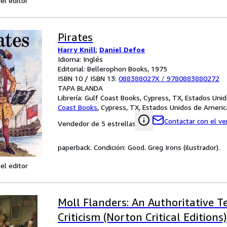
el editor
Pirates
Harry Knill
;
Daniel Defoe
Idioma: Inglés
Editorial: Bellerophon Books, 1975
ISBN 10 / ISBN 13:
088388027X
/
9780883880272
TAPA BLANDA
Librería:
Gulf Coast Books, Cypress, TX, Estados Uni
Coast Books
,
Cypress, TX, Estados Unidos de Americ
Contactar con el v
Vendedor de 5 estrellas
paperback. Condición: Good. Greg Irons (ilustrador).
el editor
Moll Flanders: An Authoritative Te
Criticism (Norton Critical Editions)