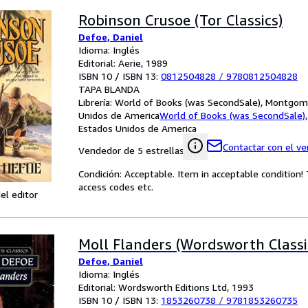
Robinson Crusoe (Tor Classics)
Defoe, Daniel
Idioma: Inglés
Editorial: Aerie, 1989
ISBN 10 / ISBN 13:
0812504828
/
9780812504828
TAPA BLANDA
Librería:
World of Books (was SecondSale), Montgome
Unidos de America
World of Books (was SecondSale)
Estados Unidos de America
Contactar con el v
Vendedor de 5 estrellas
Condición: Acceptable. Item in acceptable condition
access codes etc.
el editor
Moll Flanders (Wordsworth Classi
Defoe, Daniel
Idioma: Inglés
Editorial: Wordsworth Editions Ltd, 1993
ISBN 10 / ISBN 13:
1853260738
/
9781853260735