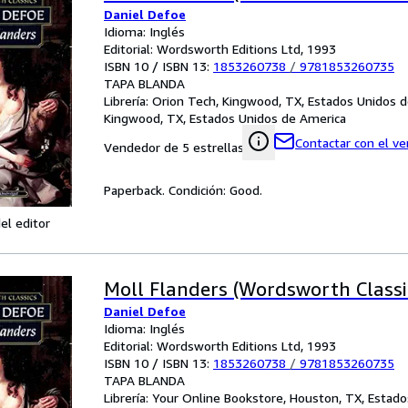
Daniel Defoe
Idioma: Inglés
Editorial: Wordsworth Editions Ltd, 1993
ISBN 10 / ISBN 13:
1853260738
/
9781853260735
TAPA BLANDA
Librería:
Orion Tech, Kingwood, TX, Estados Unidos 
Kingwood, TX, Estados Unidos de America
Contactar con el v
Vendedor de 5 estrellas
Paperback. Condición: Good.
el editor
Moll Flanders (Wordsworth Classi
Daniel Defoe
Idioma: Inglés
Editorial: Wordsworth Editions Ltd, 1993
ISBN 10 / ISBN 13:
1853260738
/
9781853260735
TAPA BLANDA
Librería:
Your Online Bookstore, Houston, TX, Estado