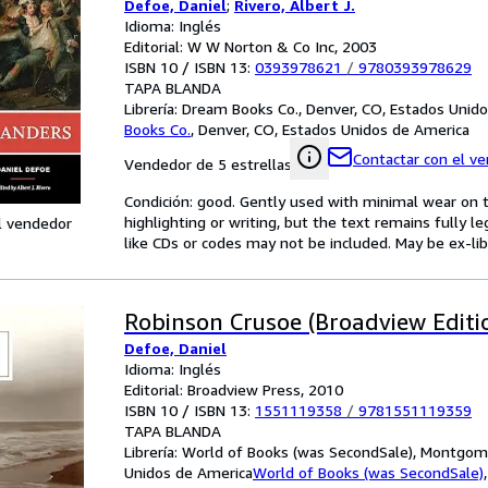
Defoe, Daniel
;
Rivero, Albert J.
Idioma: Inglés
Editorial: W W Norton & Co Inc, 2003
ISBN 10 / ISBN 13:
0393978621
/
9780393978629
TAPA BLANDA
Librería:
Dream Books Co., Denver, CO, Estados Unid
Books Co.
,
Denver, CO, Estados Unidos de America
Contactar con el v
Vendedor de 5 estrellas
Condición: good. Gently used with minimal wear on t
highlighting or writing, but the text remains fully 
l vendedor
like CDs or codes may not be included. May be ex-lib
Robinson Crusoe (Broadview Editi
Defoe, Daniel
Idioma: Inglés
Editorial: Broadview Press, 2010
ISBN 10 / ISBN 13:
1551119358
/
9781551119359
TAPA BLANDA
Librería:
World of Books (was SecondSale), Montgome
Unidos de America
World of Books (was SecondSale)