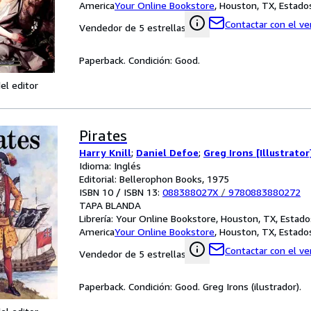
America
Your Online Bookstore
,
Houston, TX, Estado
Contactar con el v
Vendedor de 5 estrellas
Paperback. Condición: Good.
el editor
Pirates
Harry Knill
;
Daniel Defoe
;
Greg Irons [Illustrator
Idioma: Inglés
Editorial: Bellerophon Books, 1975
ISBN 10 / ISBN 13:
088388027X
/
9780883880272
TAPA BLANDA
Librería:
Your Online Bookstore, Houston, TX, Estado
America
Your Online Bookstore
,
Houston, TX, Estado
Contactar con el v
Vendedor de 5 estrellas
Paperback. Condición: Good. Greg Irons (ilustrador).