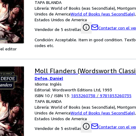
TAPA BLANDA
Librería:
World of Books (was SecondSale), Montgome
Unidos de America
World of Books (was SecondSale)
Estados Unidos de America
Contactar con el v
Vendedor de 5 estrellas
Condición: Acceptable. Item in good condition. Text
codes etc.
el editor
Moll Flanders (Wordsworth Classi
Defoe, Daniel
Idioma: Inglés
Editorial: Wordsworth Editions Ltd, 1993
ISBN 10 / ISBN 13:
1853260738
/
9781853260735
TAPA BLANDA
Librería:
World of Books (was SecondSale), Montgome
Unidos de America
World of Books (was SecondSale)
Estados Unidos de America
Contactar con el v
Vendedor de 5 estrellas