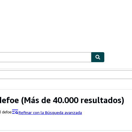
ionismo
Vendedores
Comenzar a vender
defoe
(Más de 40.000 resultados)
Refinar con la Búsqueda avanzada
l defoe