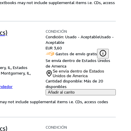
Textbooks may not include supplemental items i.e. CDs, access
CONDICIÓN
cs)
Condición: Usado - Aceptable
Usado -
Aceptable
EUR 3,60
Gastos de envío gratis
Se envía dentro de Estados Unidos
de America
ry, IL, Estados
Se envía dentro de Estados
,
Montgomery, IL,
Unidos de America
Cantidad disponible:
Más de 20
endedor
disponibles
Añadir al carrito
may not include supplemental items i.e. CDs, access codes
CONDICIÓN
cs)