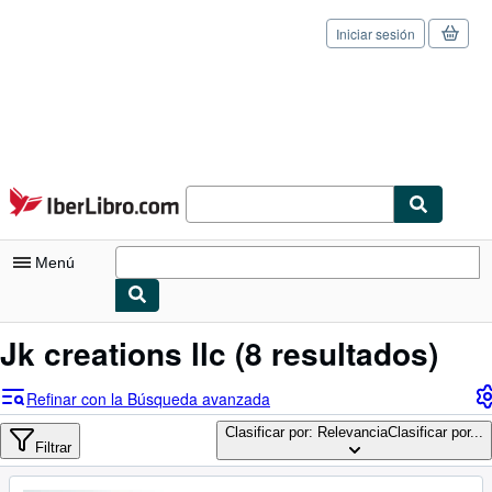
Iniciar sesión
Pasar al contenido principal
IberLibro.com
Menú
Mi cuenta
Jk creations llc
(8 resultados)
Consultar mis pedidos
Refinar con la Búsqueda avanzada
Cerrar sesión
Clasificar por: Relevancia
Clasificar por...
Filtrar
Búsqueda avanzada