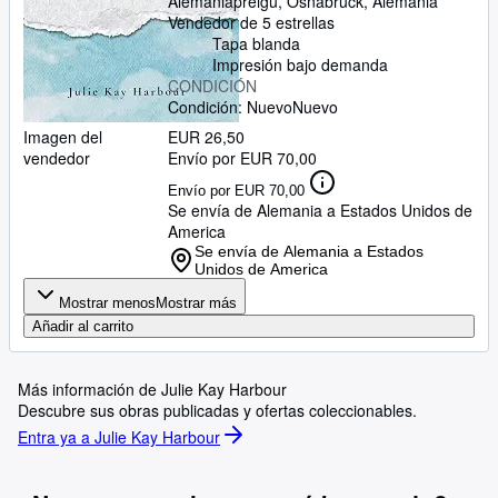
Alemania
preigu
,
Osnabrück, Alemania
Vendedor de 5 estrellas
Tapa blanda
Impresión bajo demanda
CONDICIÓN
Condición: Nuevo
Nuevo
Imagen del
EUR 26,50
vendedor
Envío por EUR 70,00
Envío por EUR 70,00
Se envía de Alemania a Estados Unidos de
America
Se envía de Alemania a Estados
Unidos de America
Mostrar menos
Mostrar más
Añadir al carrito
Más información de Julie Kay Harbour
Descubre sus obras publicadas y ofertas coleccionables.
Entra ya a Julie Kay Harbour