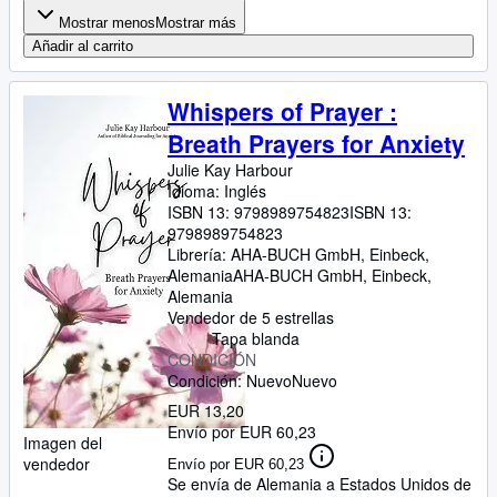
Mostrar menos
Mostrar más
Añadir al carrito
Whispers of Prayer :
Breath Prayers for Anxiety
Julie Kay Harbour
Idioma: Inglés
ISBN 13:
9798989754823
ISBN 13:
9798989754823
Librería:
AHA-BUCH GmbH, Einbeck,
Alemania
AHA-BUCH GmbH
,
Einbeck,
Alemania
Vendedor de 5 estrellas
Tapa blanda
CONDICIÓN
Condición: Nuevo
Nuevo
EUR 13,20
Envío por EUR 60,23
Imagen del
vendedor
Envío por EUR 60,23
Se envía de Alemania a Estados Unidos de