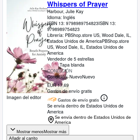
Colecciones
Whispers of Prayer
Harbour, Julie Kay
Libros antiguos
Idioma: Inglés
Arte y coleccionismo
ISBN 13:
9798989754823
ISBN 13:
9798989754823
Vendedores
Librería:
PBShop.store US, Wood Dale, IL,
Estados Unidos de America
PBShop.store
Comenzar a vender
US
,
Wood Dale, IL, Estados Unidos de
America
Ayuda
Vendedor de 5 estrellas
Tapa blanda
CERRAR
CONDICIÓN
Condición: Nuevo
Nuevo
EUR 17,69
Gastos de envío gratis
Imagen del editor
Gastos de envío gratis
Se envía dentro de Estados Unidos de
America
Se envía dentro de Estados Unidos de
America
Mostrar menos
Mostrar más
Añadir al carrito