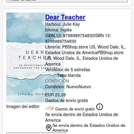
Dear Teacher
Harbour, Julie Kay
Idioma: Inglés
ISBN 13:
9798989754830
ISBN 13:
9798989754830
Librería:
PBShop.store US, Wood Dale, IL,
Estados Unidos de America
PBShop.store
US
,
Wood Dale, IL, Estados Unidos de
America
Vendedor de 5 estrellas
Tapa blanda
CONDICIÓN
Condición: Nuevo
Nuevo
EUR 23,28
Gastos de envío gratis
Imagen del editor
Gastos de envío gratis
Se envía dentro de Estados Unidos de
America
Se envía dentro de Estados Unidos de
America