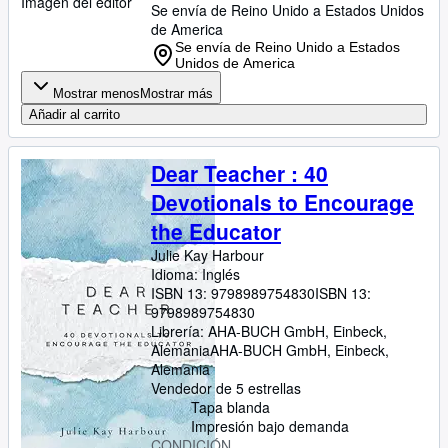
Imagen del editor
Se envía de Reino Unido a Estados Unidos
de America
Se envía de Reino Unido a Estados
Unidos de America
Mostrar menos
Mostrar más
Añadir al carrito
Dear Teacher : 40
Devotionals to Encourage
the Educator
Julie Kay Harbour
Idioma: Inglés
ISBN 13:
9798989754830
ISBN 13:
9798989754830
Librería:
AHA-BUCH GmbH, Einbeck,
Alemania
AHA-BUCH GmbH
,
Einbeck,
Alemania
Vendedor de 5 estrellas
Tapa blanda
Impresión bajo demanda
CONDICIÓN