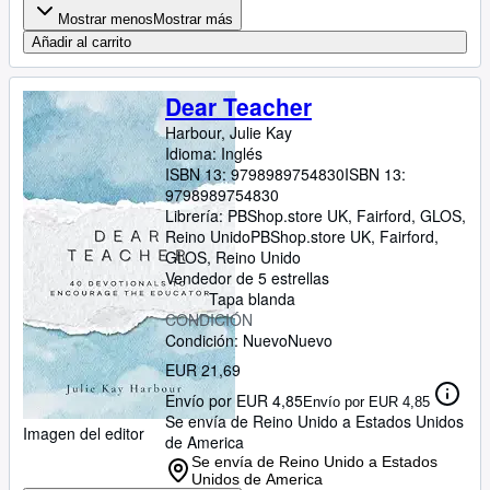
Mostrar menos
Mostrar más
Añadir al carrito
Dear Teacher
Harbour, Julie Kay
Idioma: Inglés
ISBN 13:
9798989754830
ISBN 13:
9798989754830
Librería:
PBShop.store UK, Fairford, GLOS,
Reino Unido
PBShop.store UK
,
Fairford,
GLOS, Reino Unido
Vendedor de 5 estrellas
Tapa blanda
CONDICIÓN
Condición: Nuevo
Nuevo
EUR 21,69
Envío por EUR 4,85
Envío por EUR 4,85
Se envía de Reino Unido a Estados Unidos
Imagen del editor
de America
Se envía de Reino Unido a Estados
Unidos de America