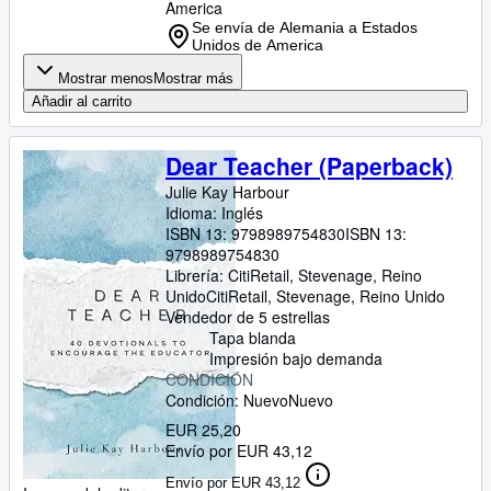
America
Se envía de Alemania a Estados
Unidos de America
Mostrar menos
Mostrar más
Añadir al carrito
Dear Teacher (Paperback)
Julie Kay Harbour
Idioma: Inglés
ISBN 13:
9798989754830
ISBN 13:
9798989754830
Librería:
CitiRetail, Stevenage, Reino
Unido
CitiRetail
,
Stevenage, Reino Unido
Vendedor de 5 estrellas
Tapa blanda
Impresión bajo demanda
CONDICIÓN
Condición: Nuevo
Nuevo
EUR 25,20
Envío por EUR 43,12
Envío por EUR 43,12