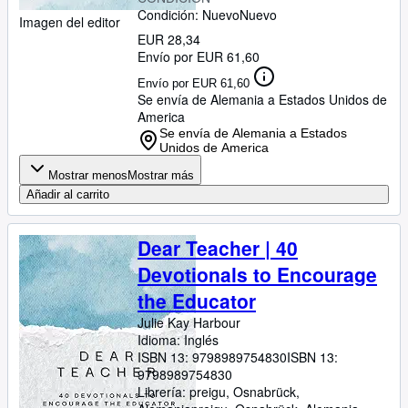
Condición: Nuevo
Nuevo
Imagen del editor
EUR 28,34
Envío por EUR 61,60
Envío por EUR 61,60
Se envía de Alemania a Estados Unidos de
America
Se envía de Alemania a Estados
Unidos de America
Mostrar menos
Mostrar más
Añadir al carrito
Dear Teacher | 40
Devotionals to Encourage
the Educator
Julie Kay Harbour
Idioma: Inglés
ISBN 13:
9798989754830
ISBN 13:
9798989754830
Librería:
preigu, Osnabrück,