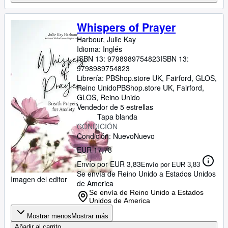
Whispers of Prayer
Harbour, Julie Kay
Idioma: Inglés
ISBN 13:
9798989754823
ISBN 13:
9798989754823
Librería:
PBShop.store UK, Fairford, GLOS,
Reino Unido
PBShop.store UK
,
Fairford,
GLOS, Reino Unido
Vendedor de 5 estrellas
Tapa blanda
CONDICIÓN
Condición: Nuevo
Nuevo
EUR 17,78
Envío por EUR 3,83
Envío por EUR 3,83
Se envía de Reino Unido a Estados Unidos
Imagen del editor
de America
Se envía de Reino Unido a Estados
Unidos de America
Mostrar menos
Mostrar más
Añadir al carrito