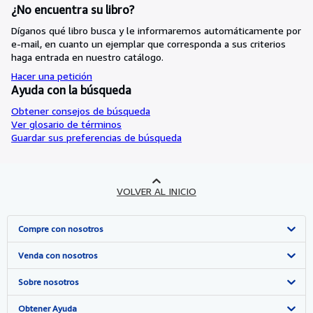
¿No encuentra su libro?
Díganos qué libro busca y le informaremos automáticamente por
e-mail, en cuanto un ejemplar que corresponda a sus criterios
haga entrada en nuestro catálogo.
Hacer una petición
Ayuda con la búsqueda
Obtener consejos de búsqueda
Ver glosario de términos
Guardar sus preferencias de búsqueda
VOLVER AL INICIO
Compre con nosotros
Búsqueda avanzada
Venda con nosotros
Colecciones
Comenzar a vender
Sobre nosotros
Mi cuenta
Únase a nuestro programa de afiliados
Sobre IberLibro
Obtener Ayuda