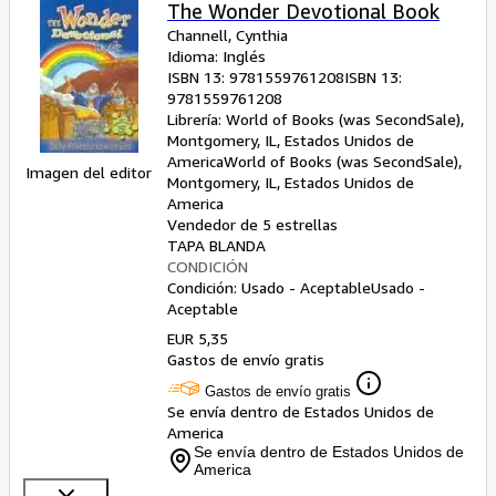
Colecciones
The Wonder Devotional Book
Channell, Cynthia
Libros antiguos
Idioma: Inglés
ISBN 13:
9781559761208
ISBN 13:
Arte y coleccionismo
9781559761208
Vendedores
Librería:
World of Books (was SecondSale),
Montgomery, IL, Estados Unidos de
Comenzar a vender
America
World of Books (was SecondSale)
,
Imagen del editor
Montgomery, IL, Estados Unidos de
Ayuda
America
Vendedor de 5 estrellas
CERRAR
TAPA BLANDA
CONDICIÓN
Condición: Usado - Aceptable
Usado -
Aceptable
EUR 5,35
Gastos de envío gratis
Gastos de envío gratis
Se envía dentro de Estados Unidos de
America
Se envía dentro de Estados Unidos de
America