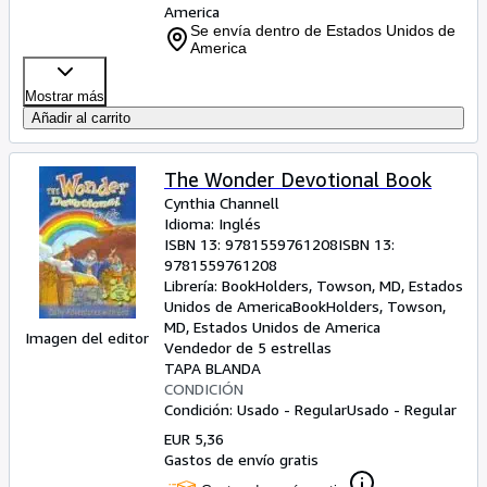
America
Se envía dentro de Estados Unidos de
America
Mostrar más
Añadir al carrito
The Wonder Devotional Book
Cynthia Channell
Idioma: Inglés
ISBN 13:
9781559761208
ISBN 13:
9781559761208
Librería:
BookHolders, Towson, MD, Estados
Unidos de America
BookHolders
,
Towson,
MD, Estados Unidos de America
Imagen del editor
Vendedor de 5 estrellas
TAPA BLANDA
CONDICIÓN
Condición: Usado - Regular
Usado - Regular
EUR 5,36
Gastos de envío gratis