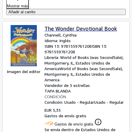
Mostrar más
Añadir al carrito
The Wonder Devotional Book
Channell, Cynthia
Idioma: Inglés
ISBN 13:
9781559761208
ISBN 13:
9781559761208
Librería:
World of Books (was SecondSale),
Montgomery, IL, Estados Unidos de
America
World of Books (was SecondSale)
,
Imagen del editor
Montgomery, IL, Estados Unidos de
America
Vendedor de 5 estrellas
TAPA BLANDA
CONDICIÓN
Condición: Usado - Regular
Usado - Regular
EUR 5,35
Gastos de envío gratis
Gastos de envío gratis
Se envía dentro de Estados Unidos de