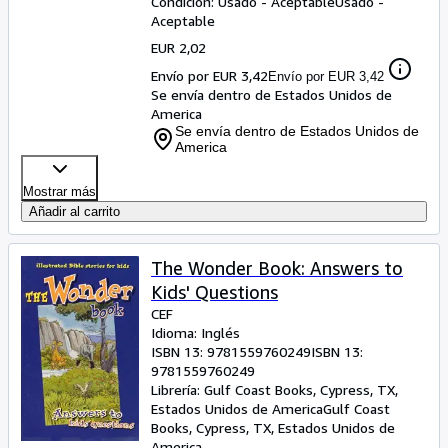
Condición: Usado - Aceptable
Usado -
Aceptable
EUR 2,02
Envío por EUR 3,42
Envío por EUR 3,42
Se envía dentro de Estados Unidos de
America
Se envía dentro de Estados Unidos de
America
Mostrar más
Añadir al carrito
The Wonder Book: Answers to
Kids' Questions
CEF
Idioma: Inglés
ISBN 13:
9781559760249
ISBN 13:
9781559760249
Librería:
Gulf Coast Books, Cypress, TX,
Estados Unidos de America
Gulf Coast
Books
,
Cypress, TX, Estados Unidos de
America