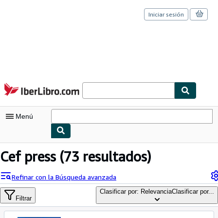
Iniciar sesión
Pasar al contenido principal
IberLibro.com
Menú
Mi cuenta
Cef press
(73 resultados)
Consultar mis pedidos
Refinar con la Búsqueda avanzada
Cerrar sesión
Clasificar por: Relevancia
Clasificar por...
Filtrar
Búsqueda avanzada