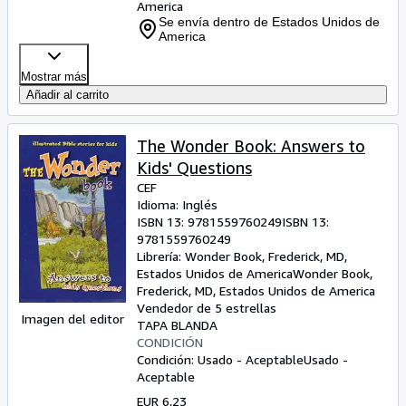
America
Se envía dentro de Estados Unidos de
America
Mostrar más
Añadir al carrito
The Wonder Book: Answers to
Kids' Questions
CEF
Idioma: Inglés
ISBN 13:
9781559760249
ISBN 13:
9781559760249
Librería:
Wonder Book, Frederick, MD,
Estados Unidos de America
Wonder Book
,
Frederick, MD, Estados Unidos de America
Vendedor de 5 estrellas
Imagen del editor
TAPA BLANDA
CONDICIÓN
Condición: Usado - Aceptable
Usado -
Aceptable
EUR 6,23