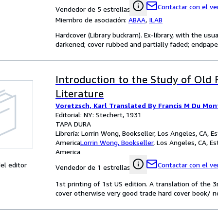
Contactar con el v
Vendedor de 5 estrellas
Miembro de asociación:
ABAA
,
ILAB
Hardcover (Library buckram). Ex-library, with the u
darkened; cover rubbed and partially faded; endpaper
Introduction to the Study of Old 
Literature
Voretzsch, Karl Translated By Francis M Du Mon
Editorial: NY: Stechert, 1931
TAPA DURA
Librería:
Lorrin Wong, Bookseller, Los Angeles, CA, E
America
Lorrin Wong, Bookseller
,
Los Angeles, CA, E
America
el editor
Contactar con el v
Vendedor de 1 estrellas
1st printing of 1st US edition. A translation of the
cover otherwise very good trade hard cover book/ no