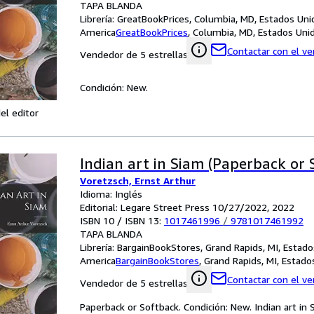
TAPA BLANDA
Librería:
GreatBookPrices, Columbia, MD, Estados Uni
America
GreatBookPrices
,
Columbia, MD, Estados Uni
Contactar con el v
Vendedor de 5 estrellas
Condición: New.
el editor
Indian art in Siam (Paperback or 
Voretzsch, Ernst Arthur
Idioma: Inglés
Editorial: Legare Street Press 10/27/2022, 2022
ISBN 10 / ISBN 13:
1017461996
/
9781017461992
TAPA BLANDA
Librería:
BargainBookStores, Grand Rapids, MI, Estad
America
BargainBookStores
,
Grand Rapids, MI, Estad
Contactar con el v
Vendedor de 5 estrellas
Paperback or Softback. Condición: New. Indian art in 