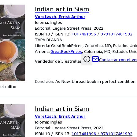
Indian art in Siam
Voretzsch, Ernst Arthur
Idioma: Inglés
Editorial: Legare Street Press, 2022
ISBN 10 / ISBN 13:
1017461996
/
9781017461992
TAPA BLANDA
Librería:
GreatBookPrices, Columbia, MD, Estados Uni
America
GreatBookPrices
,
Columbia, MD, Estados Uni
Contactar con el v
Vendedor de 5 estrellas
Condición: As New. Unread book in perfect condition.
el editor
Indian art in Siam
Voretzsch, Ernst Arthur
Idioma: Inglés
Editorial: Legare Street Press, 2022
ISBN 10 / ISBN 13:
1017461996
/
9781017461992