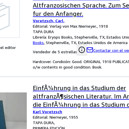
Altfranzosischen Sprache. Zum Se
fur den Anfanger.
Voretzsch, Carl.
Editorial: Verlag von Max Niemeyer., 1918
TAPA DURA
Librería:
Eryops Books, Stephenville, TX, Estados Un
Books
,
Stephenville, TX, Estados Unidos de America
el editor
Contactar con el v
Vendedor de 5 estrellas
Hardcover. Condición: Good. ORIGINAL 1918 PUBLICAT
o/w contents in good condition. Book.
EinfÃ¼hrung in das Studium der
altfranzÃ¶sischen Literatur. Im A
die EinfÃ¼hrung in das Studium 
Karl Voretzsch
altfranzÃ¶sischen Sprache
Editorial: Niemeyer, 1955
TAPA DURA
PRIMERA EDICIÓN