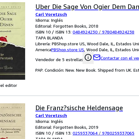
Uber Die Sage Von Ogier Dem Da
Carl Voretzsch
Idioma: Inglés
Editorial: Forgotten Books, 2018
ISBN 10 / ISBN 13:
0484924230
/
9780484924238
TAPA BLANDA
Librería:
PBShop.store US, Wood Dale, IL, Estados Un
America
PBShop.store US
,
Wood Dale, IL, Estados Un
Contactar con el v
Vendedor de 5 estrellas
PAP. Condición: New. New Book. Shipped from UK. Est
el editor
Die Franz?sische Heldensage
Carl Voretzsch
Idioma: Inglés
Editorial: Forgotten Books, 2019
ISBN 10 / ISBN 13:
0259337064
/
9780259337065
TAPA BLANDA