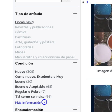
Tipo de artículo
Libros
(467)
Revistas y publicaciones
Cómics
Partituras
Arte, grabados y pósters
Fotografías
Mapas
Manuscritos y coleccionismo de papel
Condición
Imagen d
Nuevo
(309)
Como nuevo, Excelente o Muy
bueno
(20)
Bueno o Aceptable
(65)
Regular o Pobre
(7)
Tal como se indica
(66)
Más información
Encuadernación