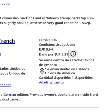
endedor
sual ownership markings and withdrawn stamp; backstrip sun-
s slightly cockled; otherwise very good condition. . 532p.
CONDICIÓN
French
Condición: Usado
Usado
EUR 8,94
Envío por EUR 5,21
t
Se envía dentro de Estados Unidos
de America
stados Unidos de
Se envía dentro de Estados
stados Unidos de
Unidos de America
Cantidad disponible:
1 disponibles
Añadir al carrito
endedor
 3rd German edition. Previous owner's bookplate on inside front
 dust jacket.