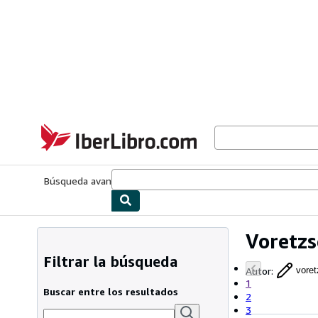
Pasar al contenido principal
IberLibro.com
Búsqueda avanzada
Colecciones
Libros antiguos
Arte y colecc
Voretzs
Filtrar la búsqueda
Autor
:
vore
1
Buscar entre los resultados
2
3