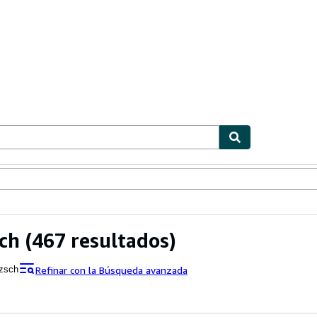
ionismo
Vendedores
Comenzar a vender
ch
(467 resultados)
Refinar con la Búsqueda avanzada
tzsch