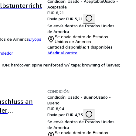
Condición: Usado - Aceptable
Usado -
lbstunterricht
Aceptable
EUR 6,21
Envío por EUR 5,21
Se envía dentro de Estados Unidos
de America
Se envía dentro de Estados
idos de America
Eryops
Unidos de America
Cantidad disponible:
1 disponibles
Añadir al carrito
endedor
ION; hardcover; spine reinforced w/ tape; browning of leaves;
CONDICIÓN
Condición: Usado - Bueno
Usado -
nschluss an
Bueno
EUR 8,94
der
Envío por EUR 4,33
Se envía dentro de Estados Unidos
de America
Se envía dentro de Estados