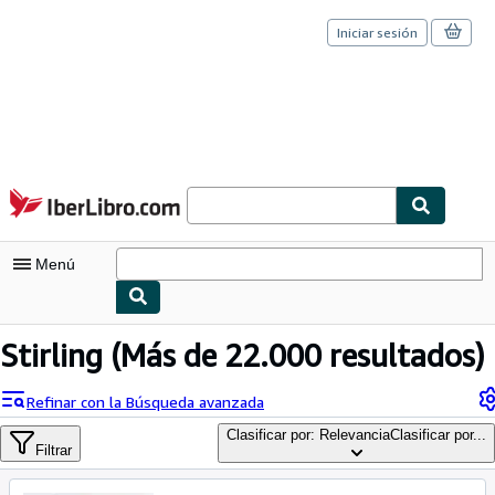
Iniciar sesión
Pasar al contenido principal
IberLibro.com
Menú
Mi cuenta
Stirling
(Más de 22.000 resultados)
Consultar mis pedidos
Refinar con la Búsqueda avanzada
Cerrar sesión
Clasificar por: Relevancia
Clasificar por...
Filtrar
Búsqueda avanzada