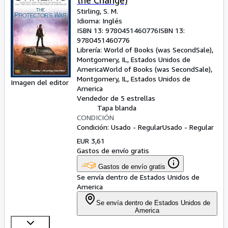
the Change)
Stirling, S. M.
Idioma: Inglés
ISBN 13:
9780451460776
ISBN 13:
9780451460776
Librería:
World of Books (was SecondSale),
Montgomery, IL, Estados Unidos de
America
World of Books (was SecondSale)
,
Montgomery, IL, Estados Unidos de
Imagen del editor
America
Vendedor de 5 estrellas
Tapa blanda
CONDICIÓN
Condición: Usado - Regular
Usado - Regular
EUR 3,61
Gastos de envío gratis
Gastos de envío gratis
Se envía dentro de Estados Unidos de
America
Se envía dentro de Estados Unidos de
America