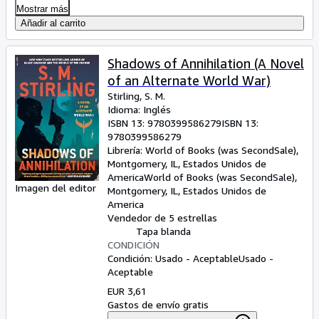
Mostrar más
Añadir al carrito
Shadows of Annihilation (A Novel
of an Alternate World War)
Stirling, S. M.
Idioma: Inglés
ISBN 13:
9780399586279
ISBN 13:
9780399586279
Librería:
World of Books (was SecondSale),
Montgomery, IL, Estados Unidos de
America
World of Books (was SecondSale)
,
Imagen del editor
Montgomery, IL, Estados Unidos de
America
Vendedor de 5 estrellas
Tapa blanda
CONDICIÓN
Condición: Usado - Aceptable
Usado -
Aceptable
EUR 3,61
Gastos de envío gratis