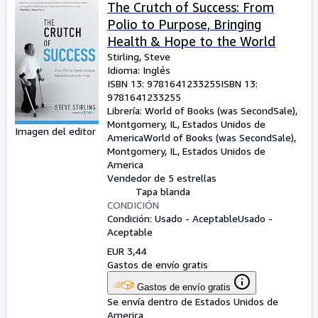
Colecciones
The Crutch of Success: From
Polio to Purpose, Bringing
Libros antiguos
Health & Hope to the World
Arte y coleccionismo
Stirling, Steve
Idioma: Inglés
Vendedores
ISBN 13:
9781641233255
ISBN 13:
9781641233255
Comenzar a vender
Librería:
World of Books (was SecondSale),
Montgomery, IL, Estados Unidos de
Ayuda
Imagen del editor
America
World of Books (was SecondSale)
,
Montgomery, IL, Estados Unidos de
CERRAR
America
Vendedor de 5 estrellas
Tapa blanda
CONDICIÓN
Condición: Usado - Aceptable
Usado -
Aceptable
EUR 3,44
Gastos de envío gratis
Gastos de envío gratis
Se envía dentro de Estados Unidos de
America