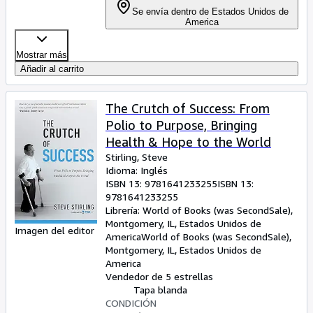
Se envía dentro de Estados Unidos de
America
Mostrar más
Añadir al carrito
The Crutch of Success: From
Polio to Purpose, Bringing
Health & Hope to the World
Stirling, Steve
Idioma: Inglés
ISBN 13:
9781641233255
ISBN 13:
9781641233255
Librería:
World of Books (was SecondSale),
Montgomery, IL, Estados Unidos de
Imagen del editor
America
World of Books (was SecondSale)
,
Montgomery, IL, Estados Unidos de
America
Vendedor de 5 estrellas
Tapa blanda
CONDICIÓN