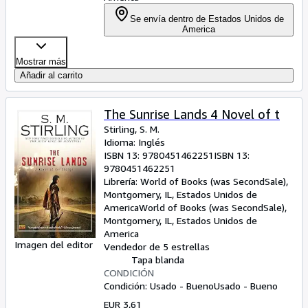
Se envía dentro de Estados Unidos de
America
Mostrar más
Añadir al carrito
The Sunrise Lands 4 Novel of t
Stirling, S. M.
Idioma: Inglés
ISBN 13:
9780451462251
ISBN 13:
9780451462251
Librería:
World of Books (was SecondSale),
Montgomery, IL, Estados Unidos de
America
World of Books (was SecondSale)
,
Montgomery, IL, Estados Unidos de
America
Imagen del editor
Vendedor de 5 estrellas
Tapa blanda
CONDICIÓN
Condición: Usado - Bueno
Usado - Bueno
EUR 3,61