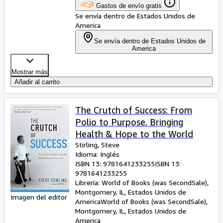
Gastos de envío gratis
Se envía dentro de Estados Unidos de
America
Se envía dentro de Estados Unidos de
America
Mostrar más
Añadir al carrito
The Crutch of Success: From
Polio to Purpose, Bringing
Health & Hope to the World
Stirling, Steve
Idioma: Inglés
ISBN 13:
9781641233255
ISBN 13:
9781641233255
Librería:
World of Books (was SecondSale),
Montgomery, IL, Estados Unidos de
Imagen del editor
America
World of Books (was SecondSale)
,
Montgomery, IL, Estados Unidos de
America