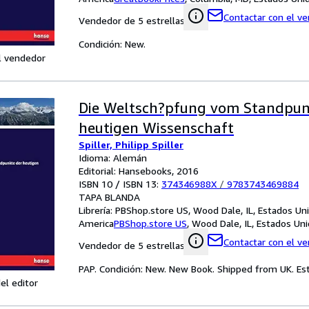
Contactar con el v
Vendedor de 5 estrellas
Condición: New.
l vendedor
Die Weltsch?pfung vom Standpun
heutigen Wissenschaft
Spiller, Philipp Spiller
Idioma: Alemán
Editorial: Hansebooks, 2016
ISBN 10 / ISBN 13:
374346988X
/
9783743469884
TAPA BLANDA
Librería:
PBShop.store US, Wood Dale, IL, Estados Un
America
PBShop.store US
,
Wood Dale, IL, Estados Un
Contactar con el v
Vendedor de 5 estrellas
PAP. Condición: New. New Book. Shipped from UK. Est
el editor