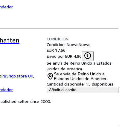
endedor
CONDICIÓN
chaften
Condición: Nuevo
Nuevo
EUR 17,66
Envío por EUR 4,86
Se envía de Reino Unido a Estados
Unidos de America
Se envía de Reino Unido a
o
PBShop.store UK
,
Estados Unidos de America
Cantidad disponible:
15 disponibles
endedor
Añadir al carrito
ablished seller since 2000.