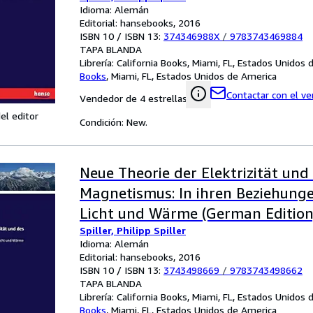
Idioma: Alemán
Editorial: hansebooks, 2016
ISBN 10 / ISBN 13:
374346988X
/
9783743469884
TAPA BLANDA
Librería:
California Books, Miami, FL, Estados Unidos
Books
,
Miami, FL, Estados Unidos de America
Contactar con el v
Vendedor de 4 estrellas
el editor
Condición: New.
Neue Theorie der Elektrizität und
Magnetismus: In ihren Beziehunge
Licht und Wärme (German Edition
Spiller, Philipp Spiller
Idioma: Alemán
Editorial: hansebooks, 2016
ISBN 10 / ISBN 13:
3743498669
/
9783743498662
TAPA BLANDA
Librería:
California Books, Miami, FL, Estados Unidos
Books
,
Miami, FL, Estados Unidos de America