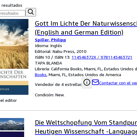
s resultados
Gott Im Lichte Der Naturwissens
(English and German Edition)
Spiller, Philipp
Idioma: Inglés
Editorial: Nabu Press, 2010
ISBN 10 / ISBN 13:
114546372X
/
9781145463721
TAPA BLANDA
Librería:
California Books, Miami, FL, Estados Unidos
Books
,
Miami, FL, Estados Unidos de America
Contactar con el v
Vendedor de 4 estrellas
Condición: New.
el editor
Die Weltschopfung Vom Standpun
Heutigen Wissenschaft -Languag