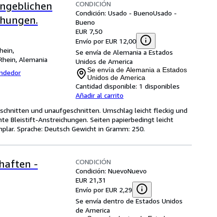
CONDICIÓN
angeblichen
Condición: Usado - Bueno
Usado -
chungen.
Bueno
EUR 7,50
Envío por EUR 12,00
hein,
Se envía de Alemania a Estados
Rhein, Alemania
Unidos de America
Se envía de Alemania a Estados
endedor
Unidos de America
Cantidad disponible:
1 disponibles
Añadir al carrito
nbeschnitten und unaufgeschnitten. Umschlag leicht fleckig und
e Bleistift-Anstreichungen. Seiten papierbedingt leicht
emplar. Sprache: Deutsch Gewicht in Gramm: 250.
CONDICIÓN
haften -
Condición: Nuevo
Nuevo
EUR 21,31
Envío por EUR 2,29
Se envía dentro de Estados Unidos
de America