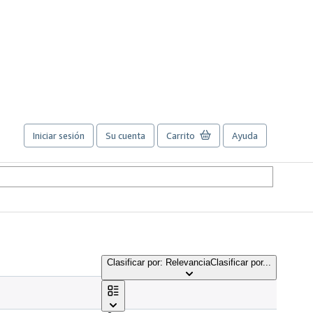
Iniciar sesión
Su cuenta
Carrito
Ayuda
Clasificar por: Relevancia
Clasificar por...