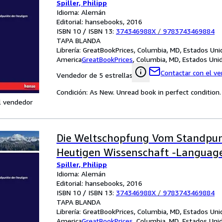
Spiller, Philipp
Idioma: Alemán
Editorial: hansebooks, 2016
ISBN 10 / ISBN 13:
374346988X
/
9783743469884
TAPA BLANDA
Librería:
GreatBookPrices, Columbia, MD, Estados Uni
America
GreatBookPrices
,
Columbia, MD, Estados Uni
Contactar con el v
Vendedor de 5 estrellas
Condición: As New. Unread book in perfect condition.
l vendedor
Die Weltschopfung Vom Standpun
Heutigen Wissenschaft -Languag
Spiller, Philipp
Idioma: Alemán
Editorial: hansebooks, 2016
ISBN 10 / ISBN 13:
374346988X
/
9783743469884
TAPA BLANDA
Librería:
GreatBookPrices, Columbia, MD, Estados Uni
America
GreatBookPrices
,
Columbia, MD, Estados Uni