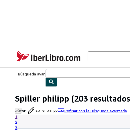
Pasar al contenido principal
IberLibro.com
Búsqueda avanzada
Colecciones
Libros antiguos
Arte y colecc
Spiller philipp
(203 resultados
Autor
:
Refinar con la Búsqueda avanzada
spiller philipp
1
2
3