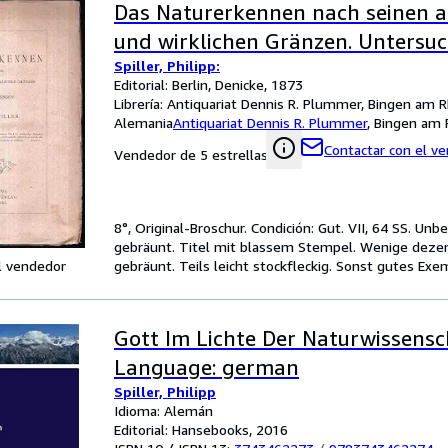
Das Naturerkennen nach seinen 
und wirklichen Gränzen. Untersu
Spiller, Philipp:
Editorial: Berlin, Denicke, 1873
Librería:
Antiquariat Dennis R. Plummer, Bingen am R
Alemania
Antiquariat Dennis R. Plummer
,
Bingen am 
Contactar con el v
Vendedor de 5 estrellas
8°, Original-Broschur. Condición: Gut. VII, 64 SS. U
gebräunt. Titel mit blassem Stempel. Wenige dezent
l vendedor
gebräunt. Teils leicht stockfleckig. Sonst gutes Ex
Gott Im Lichte Der Naturwissensc
Language: german
Spiller, Philipp
Idioma: Alemán
Editorial: Hansebooks, 2016