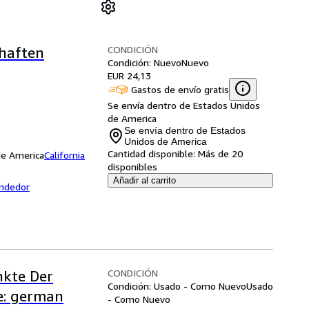
CONDICIÓN
chaften
Condición: Nuevo
Nuevo
EUR 24,13
Gastos de envío gratis
Se envía dentro de Estados Unidos
de America
Se envía dentro de Estados
Unidos de America
Cantidad disponible:
Más de 20
 de America
California
disponibles
Añadir al carrito
endedor
CONDICIÓN
kte Der
Condición: Usado - Como Nuevo
Usado
e: german
- Como Nuevo