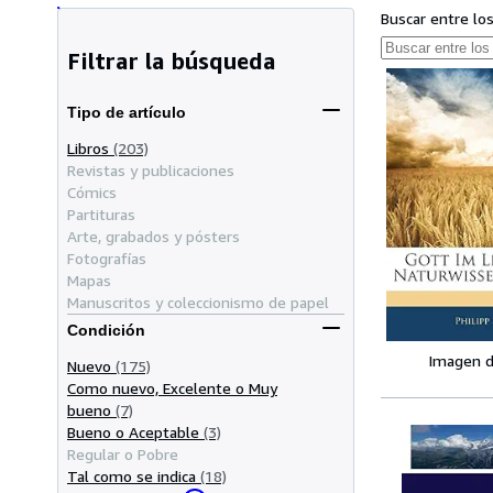
Buscar entre lo
Filtrar la búsqueda
Tipo de artículo
Libros
(203)
Revistas y publicaciones
Cómics
Partituras
Arte, grabados y pósters
Fotografías
Mapas
Manuscritos y coleccionismo de papel
Condición
Imagen d
Nuevo
(175)
Como nuevo, Excelente o Muy
bueno
(7)
Bueno o Aceptable
(3)
Regular o Pobre
Tal como se indica
(18)