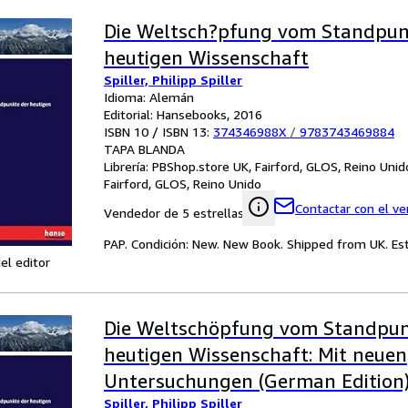
Die Weltsch?pfung vom Standpun
heutigen Wissenschaft
Spiller, Philipp Spiller
Idioma: Alemán
Editorial: Hansebooks, 2016
ISBN 10 / ISBN 13:
374346988X
/
9783743469884
TAPA BLANDA
Librería:
PBShop.store UK, Fairford, GLOS, Reino Unid
Fairford, GLOS, Reino Unido
Contactar con el v
Vendedor de 5 estrellas
PAP. Condición: New. New Book. Shipped from UK. Est
el editor
Die Weltschöpfung vom Standpun
heutigen Wissenschaft: Mit neuen
Untersuchungen (German Edition
Spiller, Philipp Spiller