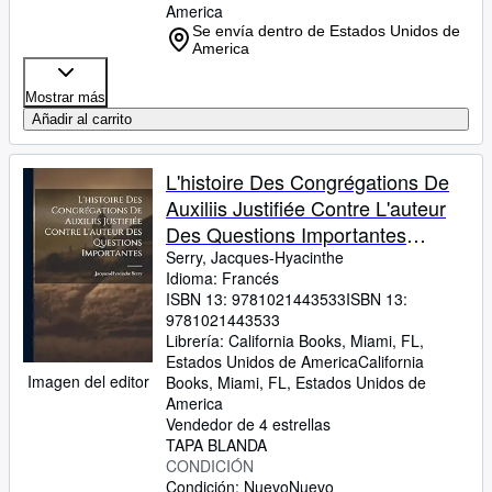
America
Se envía dentro de Estados Unidos de
America
Mostrar más
Añadir al carrito
L'histoire Des Congrégations De
Auxiliis Justifiée Contre L'auteur
Des Questions Importantes
(French Edition)
Serry, Jacques-Hyacinthe
Idioma: Francés
ISBN 13:
9781021443533
ISBN 13:
9781021443533
Librería:
California Books, Miami, FL,
Estados Unidos de America
California
Imagen del editor
Books
,
Miami, FL, Estados Unidos de
America
Vendedor de 4 estrellas
TAPA BLANDA
CONDICIÓN
Condición: Nuevo
Nuevo