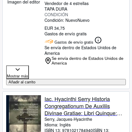
Imagen del editor
Vendedor de 4 estrellas
TAPA DURA
CONDICIÓN
Condición: Nuevo
Nuevo
EUR 34,75
Gastos de envío gratis
Gastos de envío gratis
Se envía dentro de Estados Unidos de
America
Se envía dentro de Estados Unidos de
America
Mostrar más
Añadir al carrito
Iac. Hyacinthi Serry Historia
Congregationum De Auxiliis
Divinae Gratiae: Libri Quinque:
Cum Appendice Et Additionibus
Serry, Jacques-Hyacinthe
Idioma: Inglés
ISBN 13:
9781021784940
ISBN 13: