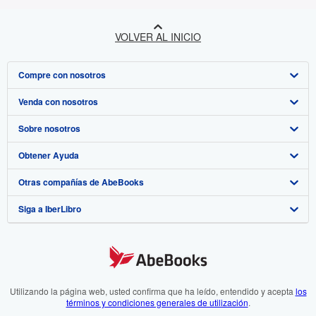
VOLVER AL INICIO
Compre con nosotros
Venda con nosotros
Búsqueda avanzada
Sobre nosotros
Colecciones
Comenzar a vender
Obtener Ayuda
Mi cuenta
Únase a nuestro programa de afiliados
Sobre IberLibro
Otras compañías de AbeBooks
Mis pedidos
Recomiende un vendedor
Medios
Preguntas frecuentes y guías
Siga a IberLibro
Ver carrito
Empleo
Atención al Cliente
AbeBooks.com
Política de Privacidad
AbeBooks.co.uk
Preferencias de cookies
AbeBooks.de
Aviso de cookies
AbeBooks.fr
Utilizando la página web, usted confirma que ha leído, entendido y acepta
los
términos y condiciones generales de utilización
.