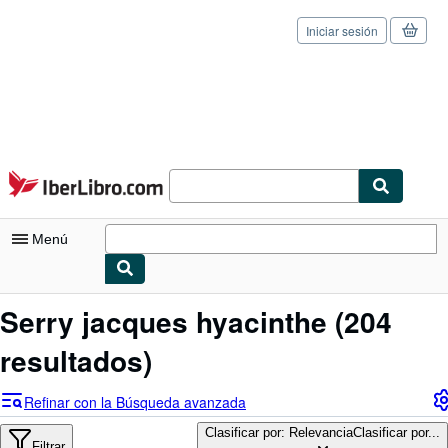
Iniciar sesión
Pasar al contenido principal
IberLibro.com
Menú
Mi cuenta
Serry jacques hyacinthe
(204
Consultar mis pedidos
resultados)
Cerrar sesión
Refinar con la Búsqueda avanzada
Búsqueda avanzada
Clasificar por: Relevancia
Clasificar por...
Filtrar