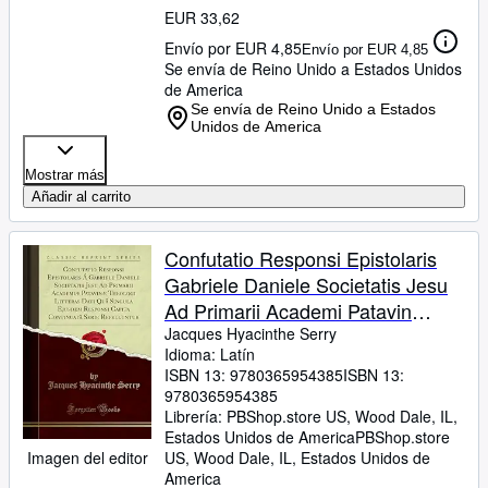
EUR 33,62
Envío por EUR 4,85
Envío por EUR 4,85
Se envía de Reino Unido a Estados Unidos
de America
Se envía de Reino Unido a Estados
Unidos de America
Mostrar más
Añadir al carrito
Confutatio Responsi Epistolaris
Gabriele Daniele Societatis Jesu
Ad Primarii Academi Patavin
Theologi Litteras Dati Qu Singula
Jacques Hyacinthe Serry
Idioma: Latín
Ejusdem Responsi Serie
ISBN 13:
9780365954385
ISBN 13:
Refelluntur Classic Reprint
9780365954385
Librería:
PBShop.store US, Wood Dale, IL,
Estados Unidos de America
PBShop.store
Imagen del editor
US
,
Wood Dale, IL, Estados Unidos de
America