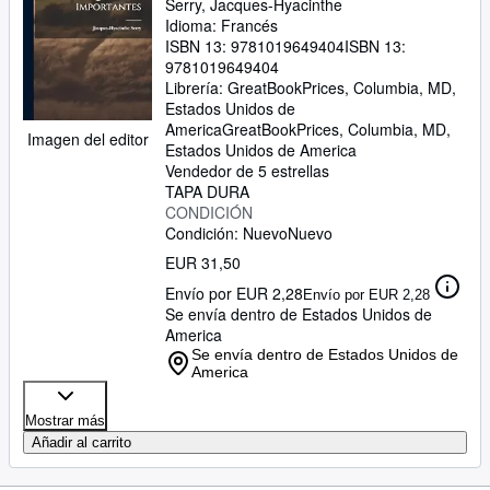
Serry, Jacques-Hyacinthe
Idioma: Francés
ISBN 13:
9781019649404
ISBN 13:
9781019649404
Librería:
GreatBookPrices, Columbia, MD,
Estados Unidos de
America
GreatBookPrices
,
Columbia, MD,
Imagen del editor
Estados Unidos de America
Vendedor de 5 estrellas
TAPA DURA
CONDICIÓN
Condición: Nuevo
Nuevo
EUR 31,50
Envío por EUR 2,28
Envío por EUR 2,28
Se envía dentro de Estados Unidos de
America
Se envía dentro de Estados Unidos de
America
Mostrar más
Añadir al carrito