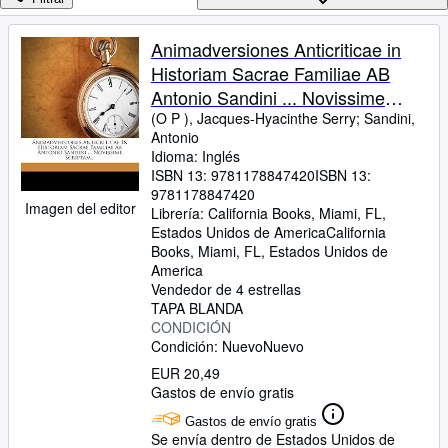
Colecciones
Libros antiguos
Animadversiones Anticriticae in
Historiam Sacrae Familiae AB
Arte y coleccionismo
Antonio Sandini ... Novissime
Vendedores
Scriptam...
(O P ), Jacques-Hyacinthe Serry
;
Sandini,
Antonio
Comenzar a vender
Idioma: Inglés
ISBN 13:
9781178847420
ISBN 13:
Ayuda
9781178847420
Imagen del editor
CERRAR
Librería:
California Books, Miami, FL,
Estados Unidos de America
California
Books
,
Miami, FL, Estados Unidos de
America
Vendedor de 4 estrellas
TAPA BLANDA
CONDICIÓN
Condición: Nuevo
Nuevo
EUR 20,49
Gastos de envío gratis
Gastos de envío gratis
Se envía dentro de Estados Unidos de