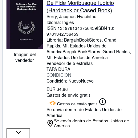
De Fide Moribusque Iudicio
(Hardback or Cased Book)
Serry, Jacques-Hyacinthe
Idioma: Inglés
ISBN 13:
9781342756459
ISBN 13:
9781342756459
Librería:
BargainBookStores, Grand
Rapids, MI, Estados Unidos de
America
BargainBookStores
,
Grand Rapids,
Imagen del
MI, Estados Unidos de America
vendedor
Vendedor de 5 estrellas
TAPA DURA
CONDICIÓN
Condición: Nuevo
Nuevo
EUR 34,86
Gastos de envío gratis
Gastos de envío gratis
Se envía dentro de Estados Unidos de
America
Se envía dentro de Estados Unidos de
America