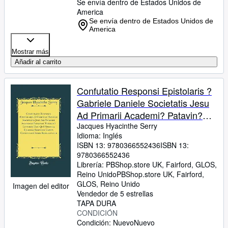
Se envía dentro de Estados Unidos de
America
Se envía dentro de Estados Unidos de
America
Mostrar más
Añadir al carrito
Confutatio Responsi Epistolaris ?
Gabriele Daniele Societatis Jesu
Ad Primarii Academi? Patavin?
Theologi Litteras Dati Qu? Singula
Jacques Hyacinthe Serry
Idioma: Inglés
Ejusdem Responsi Capita
ISBN 13:
9780366552436
ISBN 13:
Continuat? Serie Refelluntur
9780366552436
(Classic Reprint)
Librería:
PBShop.store UK, Fairford, GLOS,
Reino Unido
PBShop.store UK
,
Fairford,
GLOS, Reino Unido
Imagen del editor
Vendedor de 5 estrellas
TAPA DURA
CONDICIÓN
Condición: Nuevo
Nuevo