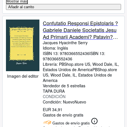
Mostrar más
Añadir al carrito
Confutatio Responsi Epistolaris ?
Gabriele Daniele Societatis Jesu
Ad Primarii Academi? Patavin?
Theologi Litteras Dati Qu? Singula
Jacques Hyacinthe Serry
Idioma: Inglés
Ejusdem Responsi Capita
ISBN 13:
9780366552436
ISBN 13:
Continuat? Serie Refelluntur
9780366552436
(Classic Reprint)
Librería:
PBShop.store US, Wood Dale, IL,
Estados Unidos de America
PBShop.store
US
,
Wood Dale, IL, Estados Unidos de
Imagen del editor
America
Vendedor de 5 estrellas
TAPA DURA
CONDICIÓN
Condición: Nuevo
Nuevo
EUR 34,91
Gastos de envío gratis
Gastos de envío gratis