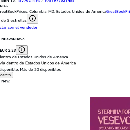
 ISBN 13:
197762149X
/
9781977621498
ANDA
reatBookPrices, Columbia, MD, Estados Unidos de America
GreatBookPr
de 5 estrellas
ctar con el vendedor
: Nuevo
Nuevo
 EUR 2,28
dentro de Estados Unidos de America
vía dentro de Estados Unidos de America
disponible:
Más de 20 disponibles
carrito
: New.