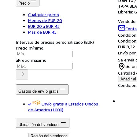
ISBN 10 /
Precio
TAPA BL
Librería:
G
Cualquier precio
Menos de EUR 20
Vendedor 
EUR 20 a EUR 45
Conta
Más de EUR 45
Condición
Condición
Intervalo de precios personalizado
(
EUR
)
EUR 9,22
Precio mínimo
Envío por
Se envía 
a
Precio máximo
Se en
Cantidad 
Añadir al 
Condición
Gastos de envío gratis
Envío gratis a Estados Unidos
de America
(1000)
Ubicación del vendedor
Región del vendedor