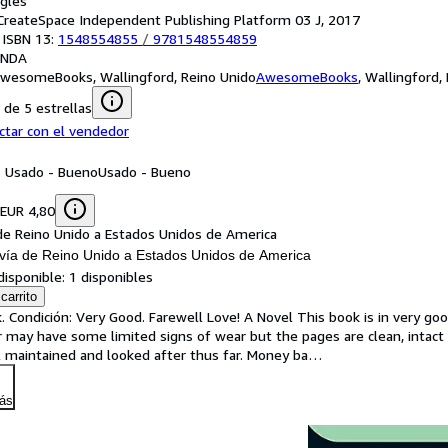
nglés
: CreateSpace Independent Publishing Platform 03 J, 2017
 ISBN 13:
1548554855
/
9781548554859
ANDA
wesomeBooks, Wallingford, Reino Unido
AwesomeBooks
,
Wallingford,
de 5 estrellas
ctar con el vendedor
: Usado - Bueno
Usado - Bueno
 EUR 4,80
de Reino Unido a Estados Unidos de America
vía de Reino Unido a Estados Unidos de America
disponible:
1 disponibles
carrito
. Condición: Very Good. Farewell Love! A Novel This book is in very goo
 may have some limited signs of wear but the pages are clean, intact
 maintained and looked after thus far. Money ba
…
ás