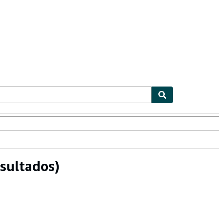
ionismo
Vendedores
Comenzar a vender
sultados)