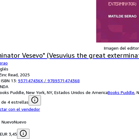
Imagen del editor
inator Vesevo" (Vesuvius the great extermina
erao
nglés
 Zinc Read, 2025
 ISBN 13:
937147436X
/
9789371474368
ANDA
ooks Puddle, New York, NY, Estados Unidos de America
Books Puddle
,
N
de 4 estrellas
ctar con el vendedor
: Nuevo
Nuevo
5
 EUR 3,45