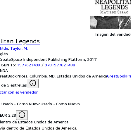
Imagen del vended
litan Legends
tilde
;
Taylor, M.
nglés
: CreateSpace Independent Publishing Platform, 2017
 ISBN 13:
197762149X
/
9781977621498
ANDA
reatBookPrices, Columbia, MD, Estados Unidos de America
GreatBookPr
de 5 estrellas
ctar con el vendedor
n: Usado - Como Nuevo
Usado - Como Nuevo
 EUR 2,28
dentro de Estados Unidos de America
vía dentro de Estados Unidos de America