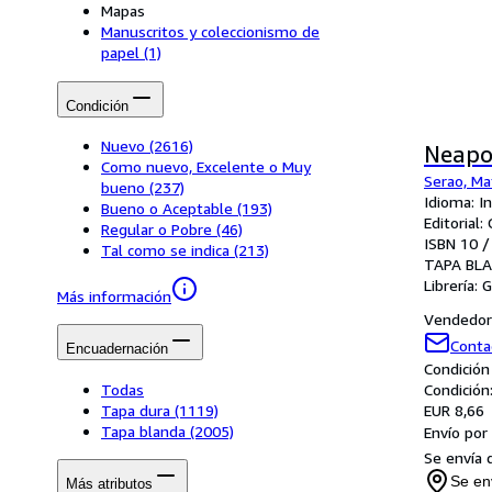
Mapas
Manuscritos y coleccionismo de
papel
(1)
Condición
Nuevo
(2616)
Neapo
Como nuevo, Excelente o Muy
Serao, Ma
bueno
(237)
Idioma: I
Bueno o Aceptable
(193)
Editorial
Regular o Pobre
(46)
ISBN 10 /
Tal como se indica
(213)
TAPA BL
Librería:
G
Más información
Vendedor 
Conta
Encuadernación
Condición
Todas
Condició
Tapa dura
(1119)
EUR 8,66
Tapa blanda
(2005)
Envío por
Se envía 
Se en
Más atributos