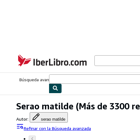
Pasar al contenido principal
IberLibro.com
Búsqueda avanzada
Colecciones
Libros antiguos
Arte y colecc
Serao matilde
(Más de 3300 re
Autor
:
serao matilde
Refinar con la Búsqueda avanzada