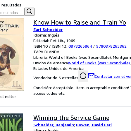
s resultados
Know How to Raise and Train Yo
Earl Schneider
Idioma: Inglés
Editorial: Pet Lib., 1969
ISBN 10 / ISBN 13:
0878265864
/
9780878265862
TAPA BLANDA
Librería:
World of Books (was SecondSale), Montgome
Unidos de America
World of Books (was SecondSale)
Estados Unidos de America
Contactar con el v
Vendedor de 5 estrellas
Condición: Acceptable. Item in acceptable condition
access codes etc.
el editor
Winning the Service Game
Schneider, Benjamin
;
Bowen, David Earl
Idioma: Inglés