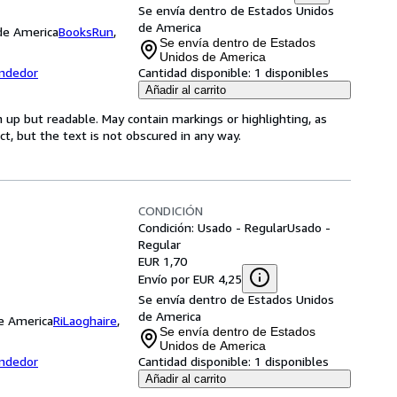
Se envía dentro de Estados Unidos
de America
 de America
BooksRun
,
Se envía dentro de Estados
Unidos de America
endedor
Cantidad disponible:
1 disponibles
Añadir al carrito
 up but readable. May contain markings or highlighting, as
ct, but the text is not obscured in any way.
CONDICIÓN
Condición: Usado - Regular
Usado -
Regular
EUR 1,70
Envío por EUR 4,25
Se envía dentro de Estados Unidos
de America
de America
RiLaoghaire
,
Se envía dentro de Estados
Unidos de America
endedor
Cantidad disponible:
1 disponibles
Añadir al carrito