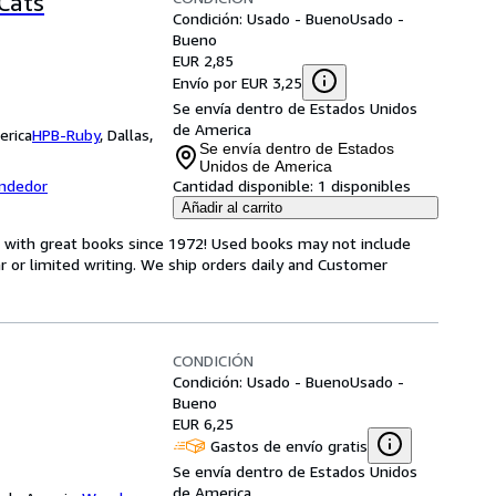
Cats
Condición: Usado - Bueno
Usado -
Bueno
EUR 2,85
Envío por EUR 3,25
Se envía dentro de Estados Unidos
de America
erica
HPB-Ruby
,
Dallas,
Se envía dentro de Estados
Unidos de America
endedor
Cantidad disponible:
1 disponibles
Añadir al carrito
s with great books since 1972! Used books may not include
or limited writing. We ship orders daily and Customer
CONDICIÓN
Condición: Usado - Bueno
Usado -
Bueno
EUR 6,25
Gastos de envío gratis
Se envía dentro de Estados Unidos
de America