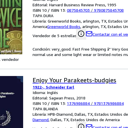
Editorial: Harvard Business Review Press, 1995
ISBN 10 / ISBN 13:
0875845703
/
9780875845708
TAPA DURA
Librería:
Greenworld Books, arlington, TX, Estados U
America
Greenworld Books
,
arlington, TX, Estados U
Contactar con el v
Vendedor de 5 estrellas
Condición: very_good. Fast Free Shipping â" Very Go
normal use and some light wear or limited notes mark
l vendedor
Enjoy Your Parakeets-budgies
1922-, Schneider Earl
Idioma: Inglés
Editorial: Sagwan Press, 2018
ISBN 10 / ISBN 13:
1376986884
/
9781376986884
TAPA BLANDA
Librería:
HPB-Diamond, Dallas, TX, Estados Unidos d
Diamond
,
Dallas, TX, Estados Unidos de America
Contactar con el v