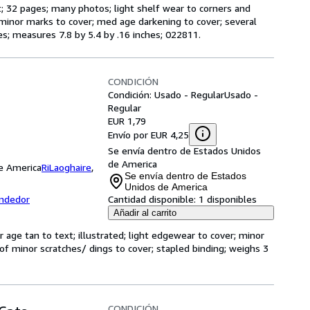
xt; 32 pages; many photos; light shelf wear to corners and
 minor marks to cover; med age darkening to cover; several
es; measures 7.8 by 5.4 by .16 inches; 022811.
CONDICIÓN
Condición: Usado - Regular
Usado -
Regular
EUR 1,79
Envío por EUR 4,25
Se envía dentro de Estados Unidos
de America
de America
RiLaoghaire
,
Se envía dentro de Estados
Unidos de America
endedor
Cantidad disponible:
1 disponibles
Añadir al carrito
 age tan to text; illustrated; light edgewear to cover; minor
of minor scratches/ dings to cover; stapled binding; weighs 3
CONDICIÓN