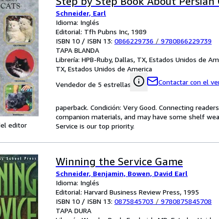
Step by Step Book About Persian 
Schneider, Earl
Idioma: Inglés
Editorial: Tfh Pubns Inc, 1989
ISBN 10 / ISBN 13:
0866229736
/
9780866229739
TAPA BLANDA
Librería:
HPB-Ruby, Dallas, TX, Estados Unidos de Am
TX, Estados Unidos de America
Contactar con el v
Vendedor de 5 estrellas
paperback. Condición: Very Good. Connecting reader
companion materials, and may have some shelf wear 
el editor
Service is our top priority.
Winning the Service Game
Schneider, Benjamin, Bowen, David Earl
Idioma: Inglés
Editorial: Harvard Business Review Press, 1995
ISBN 10 / ISBN 13:
0875845703
/
9780875845708
TAPA DURA