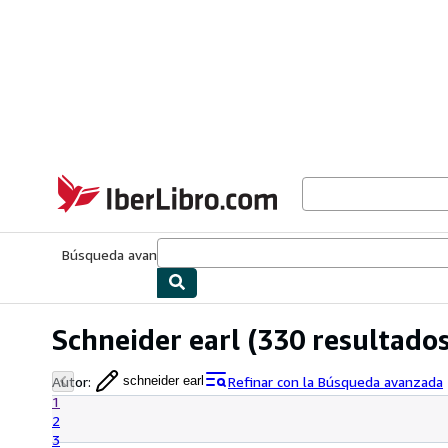
Pasar al contenido principal
IberLibro.com
Búsqueda avanzada
Colecciones
Libros antiguos
Arte y colecc
Schneider earl
(330 resultados
Autor
:
Refinar con la Búsqueda avanzada
schneider earl
1
2
3