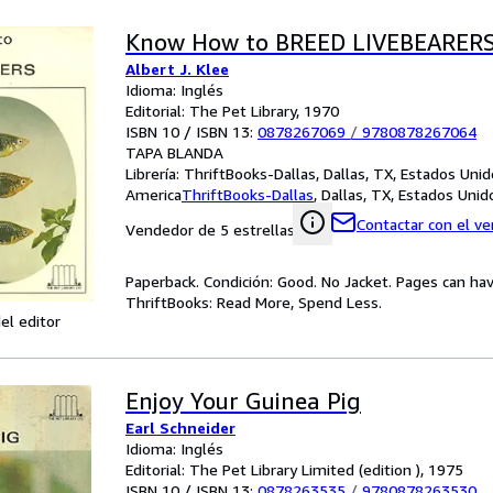
Know How to BREED LIVEBEARER
Albert J. Klee
Idioma: Inglés
Editorial: The Pet Library, 1970
ISBN 10 / ISBN 13:
0878267069
/
9780878267064
TAPA BLANDA
Librería:
ThriftBooks-Dallas, Dallas, TX, Estados Uni
America
ThriftBooks-Dallas
,
Dallas, TX, Estados Uni
Contactar con el v
Vendedor de 5 estrellas
Paperback. Condición: Good. No Jacket. Pages can ha
ThriftBooks: Read More, Spend Less.
el editor
Enjoy Your Guinea Pig
Earl Schneider
Idioma: Inglés
Editorial: The Pet Library Limited (edition ), 1975
ISBN 10 / ISBN 13:
0878263535
/
9780878263530