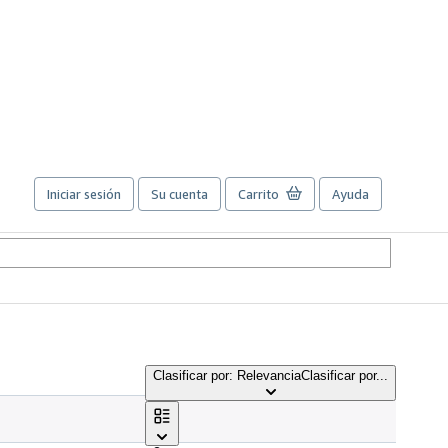
Iniciar sesión
Su cuenta
Carrito
Ayuda
Clasificar por: Relevancia
Clasificar por...