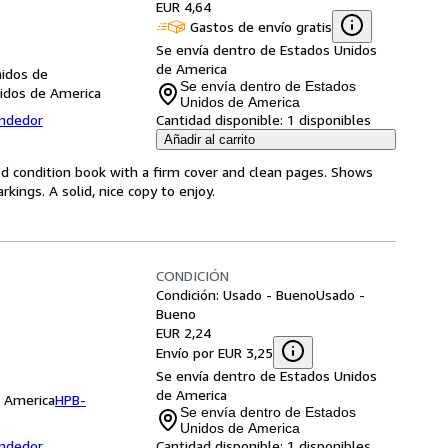
EUR 4,64
Gastos de envío gratis
Se envía dentro de Estados Unidos
de America
nidos de
Se envía dentro de Estados
nidos de America
Unidos de America
endedor
Cantidad disponible:
1 disponibles
Añadir al carrito
od condition book with a firm cover and clean pages. Shows
ings. A solid, nice copy to enjoy.
CONDICIÓN
Condición: Usado - Bueno
Usado -
Bueno
EUR 2,24
Envío por EUR 3,25
Se envía dentro de Estados Unidos
de America
e America
HPB-
Se envía dentro de Estados
Unidos de America
endedor
Cantidad disponible:
1 disponibles