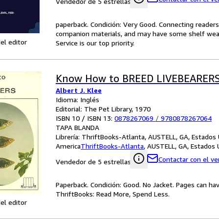
Vendedor de 5 estrellas
paperback. Condición: Very Good. Connecting reader
companion materials, and may have some shelf wear 
el editor
Service is our top priority.
Know How to BREED LIVEBEARER
Albert J. Klee
Idioma: Inglés
Editorial: The Pet Library, 1970
ISBN 10 / ISBN 13:
0878267069
/
9780878267064
TAPA BLANDA
Librería:
ThriftBooks-Atlanta, AUSTELL, GA, Estados
America
ThriftBooks-Atlanta
,
AUSTELL, GA, Estados 
Contactar con el v
Vendedor de 5 estrellas
Paperback. Condición: Good. No Jacket. Pages can ha
ThriftBooks: Read More, Spend Less.
el editor