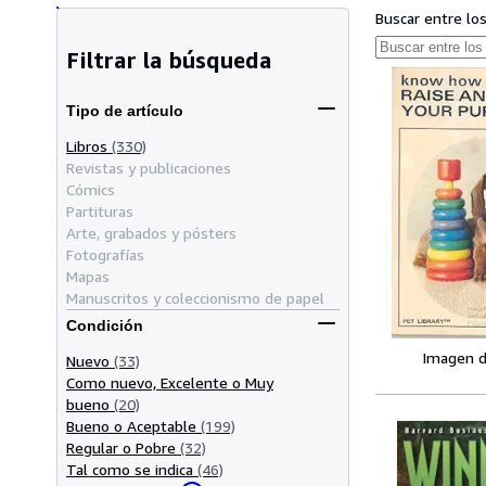
Buscar entre lo
Filtrar la búsqueda
Tipo de artículo
Libros
(330)
Revistas y publicaciones
Cómics
Partituras
Arte, grabados y pósters
Fotografías
Mapas
Manuscritos y coleccionismo de papel
Condición
Imagen d
Nuevo
(33)
Como nuevo, Excelente o Muy
bueno
(20)
Bueno o Aceptable
(199)
Regular o Pobre
(32)
Tal como se indica
(46)