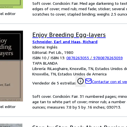
Soft cover. Condición: Fair. Med age darkening to te
edges of cover; med rub; med fade; sticker; several
el editor
scratches to cover; stapled binding; weighs 2.5 ounc
Enjoy Breeding Egg-layers
Schneider, Earl and Haas, Richard
Idioma: Inglés
Editorial: Pet Lib., 1980
ISBN 10 / ISBN 13:
0878263055
/
9780878263059
TAPA BLANDA
Librería:
RiLaoghaire, Knoxville, TN, Estados Unidos 
Knoxville, TN, Estados Unidos de America
Contactar con el v
Vendedor de 5 estrellas
Soft cover. Condición: Fair. 31 numbered pages; minor
age tan to white part of cover; minor rub; a number 
el editor
ounces; measures 7.8 by 5 by .16 inches; 030713.