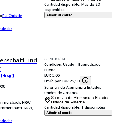
Cantidad disponible:
Más de 20
disponibles
do
Ria Christie
Añadir al carrito
endedor
CONDICIÓN
senschaft und
Condición: Usado - Bueno
Usado -
r
Bueno
EUR 5,06
 [Hrsg.]
Envío por EUR 25,50
998
Se envía de Alemania a Estados
Unidos de America
Se envía de Alemania a Estados
Gummersbach, NRW,
Unidos de America
Cantidad disponible:
1 disponibles
ummersbach, NRW,
Añadir al carrito
endedor