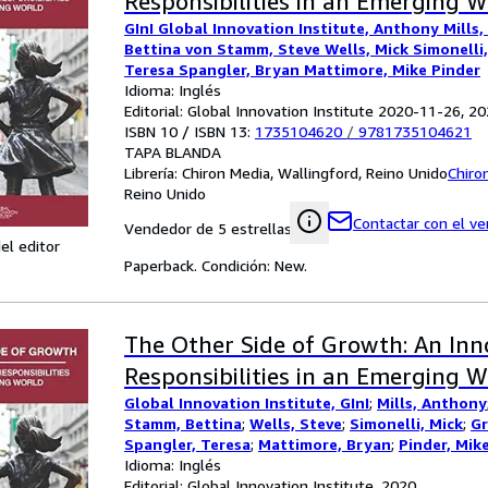
Responsibilities in an Emerging W
GInI Global Innovation Institute, Anthony Mills,
Bettina von Stamm, Steve Wells, Mick Simonelli,
Teresa Spangler, Bryan Mattimore, Mike Pinder
Idioma: Inglés
Editorial: Global Innovation Institute 2020-11-26, 2
ISBN 10 / ISBN 13:
1735104620
/
9781735104621
TAPA BLANDA
Librería:
Chiron Media, Wallingford, Reino Unido
Chiro
Reino Unido
Contactar con el v
Vendedor de 5 estrellas
el editor
Paperback. Condición: New.
The Other Side of Growth: An Inn
Responsibilities in an Emerging W
Global Innovation Institute, GInI
;
Mills, Anthony
Stamm, Bettina
;
Wells, Steve
;
Simonelli, Mick
;
Gr
Spangler, Teresa
;
Mattimore, Bryan
;
Pinder, Mik
Idioma: Inglés
Editorial: Global Innovation Institute, 2020