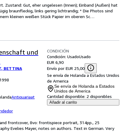
iert. Zustand: Gut, eher ungelesen (Innen); Einband (Außen) hat 
ig braunfleckig, links gering lichtrandig; * Die Photos sind 
 einem kleinen weißen Stück Papier im oberen Sc
…
CONDICIÓN
enschaft und
Condición: Usado
Usado
.
EUR 6,90
Envío por EUR 25,00
T, BETTINA
Se envía de Holanda a Estados Unidos
 1998
de America
Se envía de Holanda a Estados
Unidos de America
Cantidad disponible:
2 disponibles
olanda
Antiquariaat
Añadir al carrito
endedor
 and frontcover, 8vo: frontispiece portrait, 314pp., 25
graphy Evelies Mayer, notes on authors. Text in German. Very