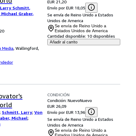
orld
EUR 21,20
Envío por EUR 18,05
 Larry Schmitt,
 Michael Graber,
Se envía de Reino Unido a Estados
Unidos de America
Se envía de Reino Unido a
020
Estados Unidos de America
Cantidad disponible:
10 disponibles
Añadir al carrito
n Media
,
Wallingford,
endedor
CONDICIÓN
ovator's
Condición: Nuevo
Nuevo
orld
EUR 26,09
Envío por EUR 13,96
;
Schmitt, Larry
;
Von
aber, Michael
;
Se envía de Reino Unido a Estados
e
Unidos de America
Se envía de Reino Unido a
Estados Unidos de America