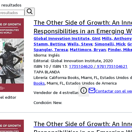
s resultados
The Other Side of Growth: An Inn
Responsibilities in an Emerging W
Global Innovation Institute, GInI
;
Mills, Anthony
Stamm, Bettina
;
Wells, Steve
;
Simonelli, Mick
;
Gr
Spangler, Teresa
;
Mattimore, Bryan
;
Pinder, Mik
Idioma: Inglés
Editorial: Global Innovation Institute, 2020
ISBN 10 / ISBN 13:
1735104620
/
9781735104621
TAPA BLANDA
Librería:
California Books, Miami, FL, Estados Unidos
Books
,
Miami, FL, Estados Unidos de America
Contactar con el v
Vendedor de 4 estrellas
el editor
Condición: New.
The Other Side of Growth: An Inn