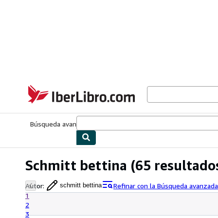
Pasar al contenido principal
IberLibro.com
Búsqueda avanzada
Colecciones
Libros antiguos
Arte y colecc
Schmitt bettina
(65 resultado
Autor
:
Refinar con la Búsqueda avanzada
schmitt bettina
1
2
3