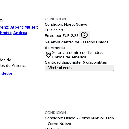
CONDICIÓN
n
Condición: Nuevo
Nuevo
orenz
;
Albert Müller
;
EUR 23,39
chmitt
;
Andrea
Envío por EUR 2,28
Se envía dentro de Estados Unidos
de America
Se envía dentro de Estados
Unidos de America
dos de
Cantidad disponible:
6 disponibles
dos de America
Añadir al carrito
endedor
CONDICIÓN
Condición: Usado - Como Nuevo
Usado
- Como Nuevo
EUR 32,81