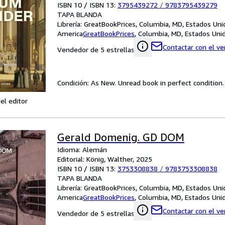
ISBN 10 / ISBN 13:
3795439272
/
9783795439279
TAPA BLANDA
Librería:
GreatBookPrices, Columbia, MD, Estados Uni
America
GreatBookPrices
,
Columbia, MD, Estados Uni
Contactar con el v
Vendedor de 5 estrellas
Condición: As New. Unread book in perfect condition.
el editor
Gerald Domenig. GD DOM
Idioma: Alemán
Editorial: König, Walther, 2025
ISBN 10 / ISBN 13:
3753308838
/
9783753308838
TAPA BLANDA
Librería:
GreatBookPrices, Columbia, MD, Estados Uni
America
GreatBookPrices
,
Columbia, MD, Estados Uni
Contactar con el v
Vendedor de 5 estrellas