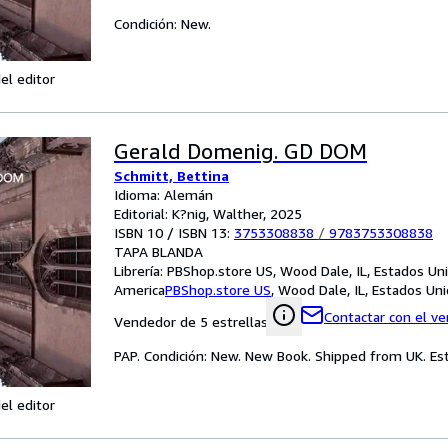
Condición: New.
el editor
Gerald Domenig. GD DOM
Schmitt, Bettina
Idioma: Alemán
Editorial: K?nig, Walther, 2025
ISBN 10 / ISBN 13:
3753308838
/
9783753308838
TAPA BLANDA
Librería:
PBShop.store US, Wood Dale, IL, Estados Un
America
PBShop.store US
,
Wood Dale, IL, Estados Un
Contactar con el v
Vendedor de 5 estrellas
PAP. Condición: New. New Book. Shipped from UK. Est
el editor