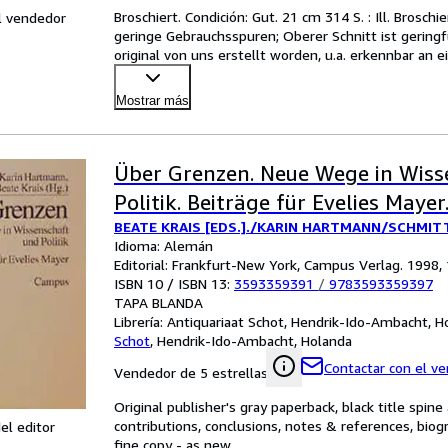
Broschiert. Condición: Gut. 21 cm 314 S. : Ill. Brosch
l vendedor
geringe Gebrauchsspuren; Oberer Schnitt ist geringfüg
original von uns erstellt worden, u.a. erkennbar an
Mostrar más
Über Grenzen. Neue Wege in Wiss
Politik. Beiträge für Evelies Mayer
BEATE KRAIS [EDS.]./KARIN HARTMANN/SCHMIT
Idioma: Alemán
Editorial: Frankfurt-New York, Campus Verlag. 1998,
ISBN 10 / ISBN 13:
3593359391
/
9783593359397
TAPA BLANDA
Librería:
Antiquariaat Schot, Hendrik-Ido-Ambacht, H
Schot
,
Hendrik-Ido-Ambacht, Holanda
Contactar con el v
Vendedor de 5 estrellas
Original publisher's gray paperback, black title spine
contributions, conclusions, notes & references, bio
el editor
fine copy - as new.