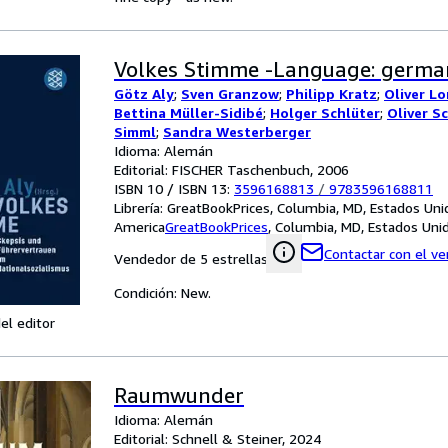
Volkes Stimme -Language: germa
Götz Aly
;
Sven Granzow
;
Philipp Kratz
;
Oliver L
Bettina Müller-Sidibé
;
Holger Schlüter
;
Oliver S
Simml
;
Sandra Westerberger
Idioma: Alemán
Editorial: FISCHER Taschenbuch, 2006
ISBN 10 / ISBN 13:
3596168813
/
9783596168811
Librería:
GreatBookPrices, Columbia, MD, Estados Uni
America
GreatBookPrices
,
Columbia, MD, Estados Uni
Contactar con el v
Vendedor de 5 estrellas
Condición: New.
el editor
Raumwunder
Idioma: Alemán
Editorial: Schnell & Steiner, 2024