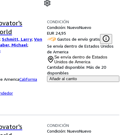
CONDICIÓN
ovator's
Condición: Nuevo
Nuevo
orld
EUR 24,95
Gastos de envío gratis
;
Schmitt, Larry
;
Von
aber, Michael
;
Se envía dentro de Estados Unidos
e
de America
Se envía dentro de Estados
Unidos de America
Cantidad disponible:
Más de 20
disponibles
 de America
California
Añadir al carrito
endedor
CONDICIÓN
ovator's
Condición: Nuevo
Nuevo