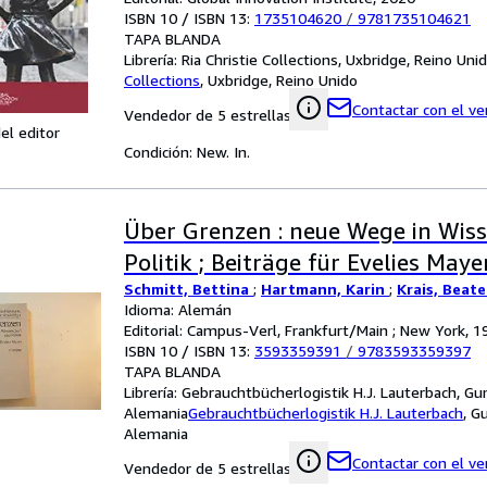
ISBN 10 / ISBN 13:
1735104620
/
9781735104621
TAPA BLANDA
Librería:
Ria Christie Collections, Uxbridge, Reino Uni
Collections
,
Uxbridge, Reino Unido
Contactar con el v
Vendedor de 5 estrellas
el editor
Condición: New. In.
Über Grenzen : neue Wege in Wis
Politik ; Beiträge für Evelies Maye
Schmitt, Bettina
;
Hartmann, Karin
;
Krais, Beate
Idioma: Alemán
Editorial: Campus-Verl, Frankfurt/Main ; New York, 1
ISBN 10 / ISBN 13:
3593359391
/
9783593359397
TAPA BLANDA
Librería:
Gebrauchtbücherlogistik H.J. Lauterbach, 
Alemania
Gebrauchtbücherlogistik H.J. Lauterbach
,
G
Alemania
Contactar con el v
Vendedor de 5 estrellas