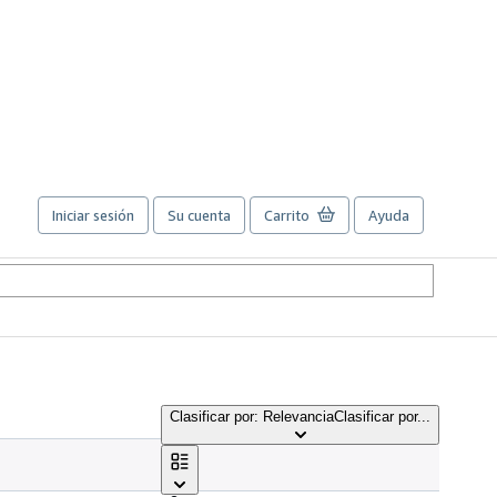
Iniciar sesión
Su cuenta
Carrito
Ayuda
Clasificar por: Relevancia
Clasificar por...