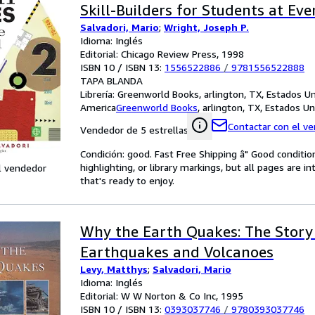
Skill-Builders for Students at Eve
Salvadori, Mario
;
Wright, Joseph P.
Idioma: Inglés
Editorial: Chicago Review Press, 1998
ISBN 10 / ISBN 13:
1556522886
/
9781556522888
TAPA BLANDA
Librería:
Greenworld Books, arlington, TX, Estados U
America
Greenworld Books
,
arlington, TX, Estados U
Contactar con el v
Vendedor de 5 estrellas
Condición: good. Fast Free Shipping â" Good condition
highlighting, or library markings, but all pages are i
l vendedor
that's ready to enjoy.
Why the Earth Quakes: The Story
Earthquakes and Volcanoes
Levy, Matthys
;
Salvadori, Mario
Idioma: Inglés
Editorial: W W Norton & Co Inc, 1995
ISBN 10 / ISBN 13:
0393037746
/
9780393037746