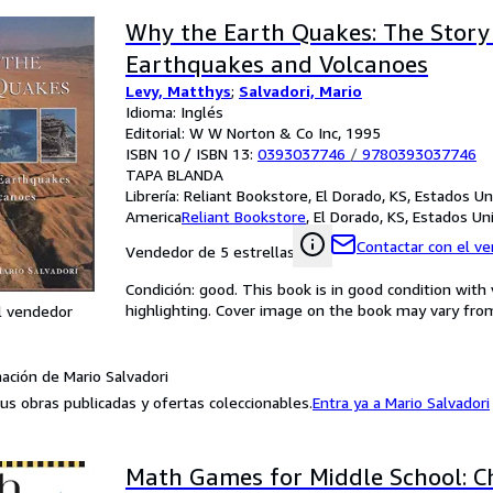
Why the Earth Quakes: The Story
Earthquakes and Volcanoes
Levy, Matthys
;
Salvadori, Mario
Idioma: Inglés
Editorial: W W Norton & Co Inc, 1995
ISBN 10 / ISBN 13:
0393037746
/
9780393037746
TAPA BLANDA
Librería:
Reliant Bookstore, El Dorado, KS, Estados U
America
Reliant Bookstore
,
El Dorado, KS, Estados U
Contactar con el v
Vendedor de 5 estrellas
Condición: good. This book is in good condition wi
highlighting. Cover image on the book may vary from 
l vendedor
ación de Mario Salvadori
us obras publicadas y ofertas coleccionables.
Entra ya a Mario Salvadori
Math Games for Middle School: C