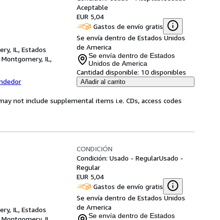
Aceptable
EUR 5,04
Gastos de envío gratis
Se envía dentro de Estados Unidos
de America
ry, IL, Estados
Se envía dentro de Estados
,
Montgomery, IL,
Unidos de America
Cantidad disponible:
10 disponibles
endedor
Añadir al carrito
may not include supplemental items i.e. CDs, access codes
CONDICIÓN
Condición: Usado - Regular
Usado -
Regular
EUR 5,04
Gastos de envío gratis
Se envía dentro de Estados Unidos
de America
ry, IL, Estados
Se envía dentro de Estados
,
Montgomery, IL,