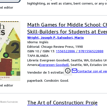
highlighting, as well as stains, bent corners, or any
el editor
Math Games for Middle School: C
Skill-Builders for Students at Eve
Wright, Joseph P.,Salvadori, Mario
Idioma: Inglés
Editorial: Chicago Review Press, 1998
ISBN 10 / ISBN 13:
1556522886
/
9781556522888
TAPA BLANDA
Librería:
Evergreen Goodwill, Seattle, WA, Estados U
America
Evergreen Goodwill
,
Seattle, WA, Estados U
Contactar con el v
Vendedor de 5 estrellas
paperback. Condición: Good.
el editor
The Art of Construction: Proje