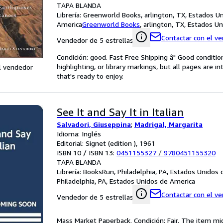
TAPA BLANDA
Librería:
Greenworld Books, arlington, TX, Estados U
America
Greenworld Books
,
arlington, TX, Estados U
Contactar con el v
Vendedor de 5 estrellas
Condición: good. Fast Free Shipping â" Good condition
highlighting, or library markings, but all pages are i
l vendedor
that's ready to enjoy.
See It and Say It in Italian
Salvadori, Giuseppina
;
Madrigal, Margarita
Idioma: Inglés
Editorial: Signet (edition ), 1961
ISBN 10 / ISBN 13:
0451155327
/
9780451155320
TAPA BLANDA
Librería:
BooksRun, Philadelphia, PA, Estados Unidos
Philadelphia, PA, Estados Unidos de America
Contactar con el v
Vendedor de 5 estrellas
Mass Market Paperback. Condición: Fair. The item mi