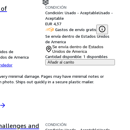
CONDICIÓN
 of
Condición: Usado - Aceptable
Usado -
Aceptable
EUR 4,37
Gastos de envío gratis
Se envía dentro de Estados Unidos
de America
Se envía dentro de Estados
nidos de
Unidos de America
Cantidad disponible:
1 disponibles
nidos de America
Añadir al carrito
endedor
th very minimal damage. Pages may have minimal notes or
photo. Ships out quickly in a secure plastic mailer.
CONDICIÓN
hallenges and
Condición: Usado - Aceptable
Usado -