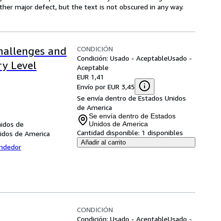
 other major defect, but the text is not obscured in any way.
CONDICIÓN
hallenges and
Condición: Usado - Aceptable
Usado -
ry Level
Aceptable
EUR 1,41
Envío por EUR 3,45
Se envía dentro de Estados Unidos
de America
Se envía dentro de Estados
nidos de
Unidos de America
Cantidad disponible:
1 disponibles
nidos de America
Añadir al carrito
endedor
CONDICIÓN
Condición: Usado - Aceptable
Usado -