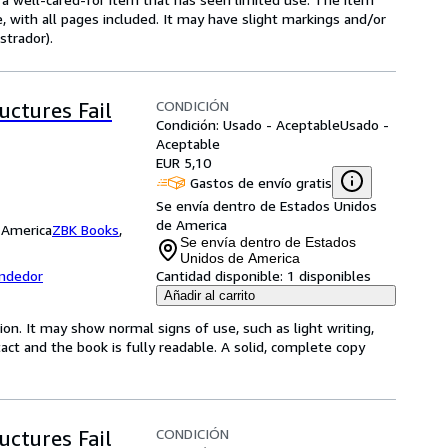
e, with all pages included. It may have slight markings and/or
strador).
CONDICIÓN
uctures Fail
Condición: Usado - Aceptable
Usado -
Aceptable
EUR 5,10
Gastos de envío gratis
Se envía dentro de Estados Unidos
de America
 America
ZBK Books
,
Se envía dentro de Estados
Unidos de America
endedor
Cantidad disponible:
1 disponibles
Añadir al carrito
ion. It may show normal signs of use, such as light writing,
ntact and the book is fully readable. A solid, complete copy
CONDICIÓN
uctures Fail