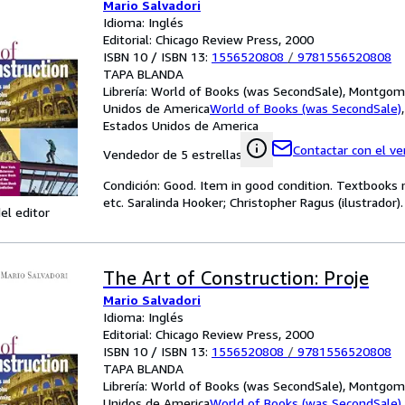
Mario Salvadori
Idioma: Inglés
Editorial: Chicago Review Press, 2000
ISBN 10 / ISBN 13:
1556520808
/
9781556520808
TAPA BLANDA
Librería:
World of Books (was SecondSale), Montgome
Unidos de America
World of Books (was SecondSale)
Estados Unidos de America
Contactar con el v
Vendedor de 5 estrellas
Condición: Good. Item in good condition. Textbooks 
etc. Saralinda Hooker; Christopher Ragus (ilustrador).
el editor
The Art of Construction: Proje
Mario Salvadori
Idioma: Inglés
Editorial: Chicago Review Press, 2000
ISBN 10 / ISBN 13:
1556520808
/
9781556520808
TAPA BLANDA
Librería:
World of Books (was SecondSale), Montgome
Unidos de America
World of Books (was SecondSale)