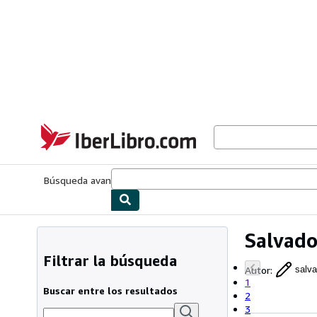
Pasar al contenido principal
IberLibro.com
Búsqueda avanzada
Colecciones
Libros antiguos
Arte y colecc
Salvado
Filtrar la búsqueda
Autor
:
salva
1
Buscar entre los resultados
2
3