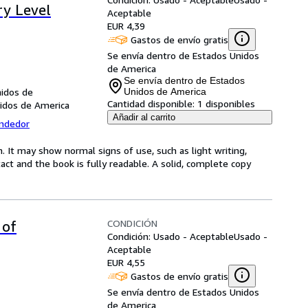
ry Level
Aceptable
EUR 4,39
Gastos de envío gratis
Se envía dentro de Estados Unidos
de America
Se envía dentro de Estados
nidos de
Unidos de America
Cantidad disponible:
1 disponibles
nidos de America
Añadir al carrito
endedor
. It may show normal signs of use, such as light writing,
ntact and the book is fully readable. A solid, complete copy
CONDICIÓN
 of
Condición: Usado - Aceptable
Usado -
Aceptable
EUR 4,55
Gastos de envío gratis
Se envía dentro de Estados Unidos
de America