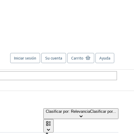
Iniciar sesión
Su cuenta
Carrito
Ayuda
Clasificar por: Relevancia
Clasificar por...