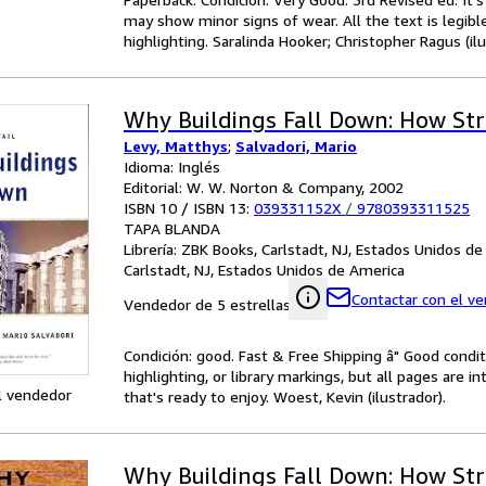
may show minor signs of wear. All the text is legibl
highlighting. Saralinda Hooker; Christopher Ragus (ilu
Why Buildings Fall Down: How Str
Levy, Matthys
;
Salvadori, Mario
Idioma: Inglés
Editorial: W. W. Norton & Company, 2002
ISBN 10 / ISBN 13:
039331152X
/
9780393311525
TAPA BLANDA
Librería:
ZBK Books, Carlstadt, NJ, Estados Unidos de
Carlstadt, NJ, Estados Unidos de America
Contactar con el v
Vendedor de 5 estrellas
Condición: good. Fast & Free Shipping â" Good condit
highlighting, or library markings, but all pages are i
l vendedor
that's ready to enjoy. Woest, Kevin (ilustrador).
Why Buildings Fall Down: How Str