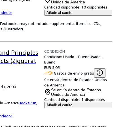
Unidos de America
Cantidad disponible:
10 disponibles
endedor
Añadir al carrito
! Textbooks may not include supplemental items i.e. CDs,
 (ilustrador).
CONDICIÓN
and Principles
Condición: Usado - Bueno
Usado -
cts (Ziggurat
Bueno
EUR 5,05
Gastos de envío gratis
Se envía dentro de Estados Unidos
de America
ed.), 2000
Se envía dentro de Estados
Unidos de America
Cantidad disponible:
1 disponibles
 de America
BooksRun
,
Añadir al carrito
endedor
s a well-cared-for item that has seen limited use. The item