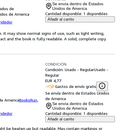
Se envía dentro de Estados
nidos de
Unidos de America
Cantidad disponible:
1 disponibles
nidos de America
Añadir al carrito
endedor
. It may show normal signs of use, such as light writing,
ntact and the book is fully readable. A solid, complete copy
CONDICIÓN
Condición: Usado - Regular
Usado -
Regular
EUR 4,77
Gastos de envío gratis
Se envía dentro de Estados Unidos
de America
 de America
BooksRun
,
Se envía dentro de Estados
Unidos de America
endedor
Cantidad disponible:
1 disponibles
Añadir al carrito
ght be beaten up but readable. May contain markings or