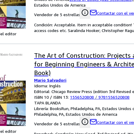
Estados Unidos de America
Contactar con el v
Vendedor de 5 estrellas
Condición: Acceptable. Item in acceptable condition
access codes etc. Saralinda Hooker; Christopher Ragus
el editor
The Art of Construction: Projects 
for Beginning Engineers & Archite
Book)
Mario Salvadori
Idioma: Inglés
Editorial: Chicago Review Press (edition 3rd Revised 
ISBN 10 / ISBN 13:
1556520808
/
9781556520808
TAPA BLANDA
Librería:
BooksRun, Philadelphia, PA, Estados Unidos
Philadelphia, PA, Estados Unidos de America
Contactar con el v
Vendedor de 5 estrellas
el editor
Paperback. Condición: Very Good. 3rd Revised ed. It'