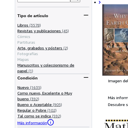
Tipo de artículo
Libros
(3578)
Revistas y publicaciones
(45)
Cómics
Partituras
Arte, grabados y pósters
(2)
Fotografías
Mapas
Manuscritos y coleccionismo de
papel
(1)
Condición
Imagen de
Nuevo
(1635)
Como nuevo, Excelente o Muy
Más inform
bueno
(392)
Descubre s
Bueno o Aceptable
(905)
Regular o Pobre
(102)
Tal como se indica
(592)
Más información