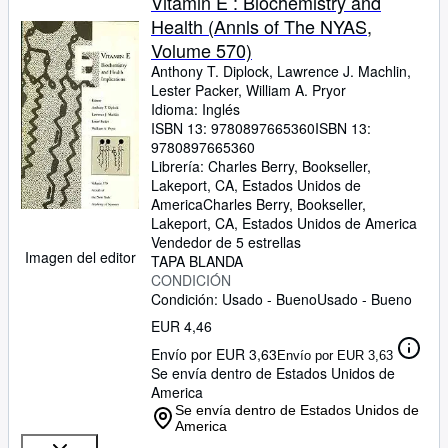
Vitamin E : Biochemistry and
Health (Annls of The NYAS,
Volume 570)
Anthony T. Diplock, Lawrence J. Machlin,
Lester Packer, William A. Pryor
Idioma: Inglés
ISBN 13:
9780897665360
ISBN 13:
9780897665360
Librería:
Charles Berry, Bookseller,
Lakeport, CA, Estados Unidos de
America
Charles Berry, Bookseller
,
Lakeport, CA, Estados Unidos de America
Vendedor de 5 estrellas
Imagen del editor
TAPA BLANDA
CONDICIÓN
Condición: Usado - Bueno
Usado - Bueno
EUR 4,46
Envío por EUR 3,63
Envío por EUR 3,63
Se envía dentro de Estados Unidos de
America
Se envía dentro de Estados Unidos de
America