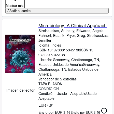
Mostrar más
Añadir al carrito
Microbiology: A Clinical Approach
Strelkauskas, Anthony
;
Edwards, Angela
;
Fahnert, Beatrix
;
Pryor, Greg
;
Strelkauskas,
Jennifer
Idioma: Inglés
ISBN 13:
9780815345138
ISBN 13:
9780815345138
Librería:
Greenway, Chattanooga, TN,
Estados Unidos de America
Greenway
,
Chattanooga, TN, Estados Unidos de
America
Vendedor de 5 estrellas
TAPA BLANDA
CONDICIÓN
Imagen del editor
Condición: Usado - Aceptable
Usado -
Aceptable
EUR 4,81
Envío por EUR 3,46
Envío por EUR 3,46