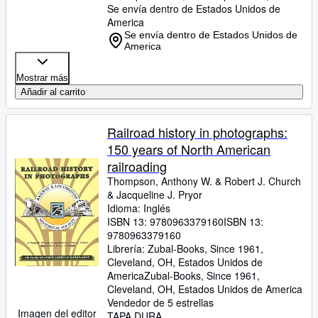
Se envía dentro de Estados Unidos de
America
Se envía dentro de Estados Unidos de
America
Mostrar más
Añadir al carrito
Railroad history in photographs:
150 years of North American
railroading
Thompson, Anthony W.
&
Robert J. Church
&
Jacqueline J. Pryor
Idioma: Inglés
ISBN 13:
9780963379160
ISBN 13:
9780963379160
Librería:
Zubal-Books, Since 1961,
Cleveland, OH, Estados Unidos de
America
Zubal-Books, Since 1961
,
Cleveland, OH, Estados Unidos de America
Vendedor de 5 estrellas
Imagen del editor
TAPA DURA