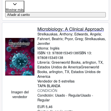
Mostrar más
Añadir al carrito
Microbiology: A Clinical Approach
Strelkauskas, Anthony
;
Edwards, Angela
;
Fahnert, Beatrix
;
Pryor, Greg
;
Strelkauskas,
Jennifer
Idioma: Inglés
ISBN 13:
9780815345138
ISBN 13:
9780815345138
Librería:
Greenworld Books, arlington, TX,
Estados Unidos de America
Greenworld
Books
,
arlington, TX, Estados Unidos de
America
Vendedor de 5 estrellas
TAPA BLANDA
CONDICIÓN
Imagen del
Condición: Usado - Regular
Usado -
vendedor
Regular
EUR 5,46