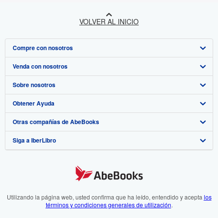
VOLVER AL INICIO
Compre con nosotros
Venda con nosotros
Búsqueda avanzada
Sobre nosotros
Colecciones
Comenzar a vender
Obtener Ayuda
Mi cuenta
Únase a nuestro programa de afiliados
Sobre IberLibro
Otras compañías de AbeBooks
Mis pedidos
Recomiende un vendedor
Medios
Preguntas frecuentes y guías
Siga a IberLibro
Ver carrito
Empleo
Atención al Cliente
AbeBooks.com
Política de Privacidad
AbeBooks.co.uk
Preferencias de cookies
AbeBooks.de
Aviso de cookies
AbeBooks.fr
Utilizando la página web, usted confirma que ha leído, entendido y acepta
los
términos y condiciones generales de utilización
.
Accesibilidad
AbeBooks.it