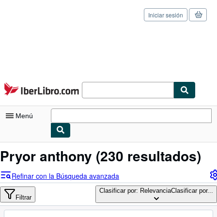
Iniciar sesión
Pasar al contenido principal
IberLibro.com
Menú
Mi cuenta
Pryor anthony
(230 resultados)
Consultar mis pedidos
Refinar con la Búsqueda avanzada
Cerrar sesión
Clasificar por: Relevancia
Clasificar por...
Filtrar
Búsqueda avanzada