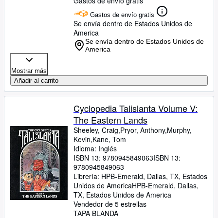
Gastos de envío gratis
Gastos de envío gratis
Se envía dentro de Estados Unidos de
America
Se envía dentro de Estados Unidos de
America
Mostrar más
Añadir al carrito
Cyclopedia Talislanta Volume V:
The Eastern Lands
Sheeley, Craig,Pryor, Anthony,Murphy,
Kevin,Kane, Tom
Idioma: Inglés
ISBN 13:
9780945849063
ISBN 13:
9780945849063
Librería:
HPB-Emerald, Dallas, TX, Estados
Unidos de America
HPB-Emerald
,
Dallas,
TX, Estados Unidos de America
Vendedor de 5 estrellas
TAPA BLANDA