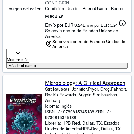
CONDICIÓN
Condición: Usado - Bueno
Usado - Bueno
Imagen del editor
EUR 4,45
Envío por EUR 3,24
Envío por EUR 3,24
Se envía dentro de Estados Unidos de
America
Se envía dentro de Estados Unidos de
America
Mostrar más
Añadir al carrito
Microbiology: A Clinical Approach
Strelkauskas, Jennifer,Pryor, Greg,Fahnert,
Beatrix,Edwards, Angela,Strelkauskas,
Anthony
Idioma: Inglés
ISBN 13:
9780815345138
ISBN 13:
9780815345138
Librería:
HPB-Red, Dallas, TX, Estados
Unidos de America
HPB-Red
,
Dallas, TX,