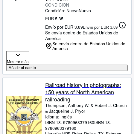
CONDICIÓN
Condición: Nuevo
Nuevo
EUR 5,35
Envío por EUR 3,89
Envío por EUR 3,89
Se envía dentro de Estados Unidos de
America
Se envía dentro de Estados Unidos de
America
Mostrar más
Añadir al carrito
Railroad history in photographs:
150 years of North American
railroading
Thompson, Anthony W.
&
Robert J. Church
&
Jacqueline J. Pryor
Idioma: Inglés
ISBN 13:
9780963379160
ISBN 13:
9780963379160
Librería:
HPB-Ruby, Dallas, TX, Estados