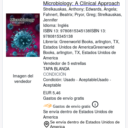
Colecciones
Microbiology: A Clinical Approach
Strelkauskas, Anthony
;
Edwards, Angela
;
Libros antiguos
Fahnert, Beatrix
;
Pryor, Greg
;
Strelkauskas,
Jennifer
Arte y coleccionismo
Idioma: Inglés
Vendedores
ISBN 13:
9780815345138
ISBN 13:
9780815345138
Comenzar a vender
Librería:
Greenworld Books, arlington, TX,
Estados Unidos de America
Greenworld
Ayuda
Books
,
arlington, TX, Estados Unidos de
America
CERRAR
Vendedor de 5 estrellas
TAPA BLANDA
CONDICIÓN
Imagen del
Condición: Usado - Aceptable
Usado -
vendedor
Aceptable
EUR 5,46
Gastos de envío gratis
Gastos de envío gratis
Se envía dentro de Estados Unidos de
America
Se envía dentro de Estados Unidos de
America