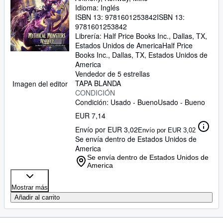
Idioma: Inglés
ISBN 13:
9781601253842
ISBN 13:
9781601253842
Librería:
Half Price Books Inc., Dallas, TX,
Estados Unidos de America
Half Price
Books Inc.
,
Dallas, TX, Estados Unidos de
America
Vendedor de 5 estrellas
TAPA BLANDA
Imagen del editor
CONDICIÓN
Condición: Usado - Bueno
Usado - Bueno
EUR 7,14
Envío por EUR 3,02
Envío por EUR 3,02
Se envía dentro de Estados Unidos de
America
Se envía dentro de Estados Unidos de
America
Mostrar más
Añadir al carrito