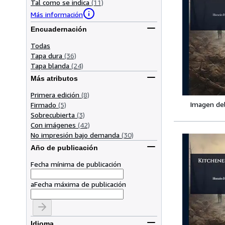
Tal como se indica
(11)
Más información
Encuadernación
Todas
Tapa dura
(36)
Tapa blanda
(24)
Más atributos
Primera edición
(8)
Imagen de
Firmado
(5)
Sobrecubierta
(3)
Con imágenes
(42)
No impresión bajo demanda
(30)
Año de publicación
Fecha mínima de publicación
a
Fecha máxima de publicación
Idioma