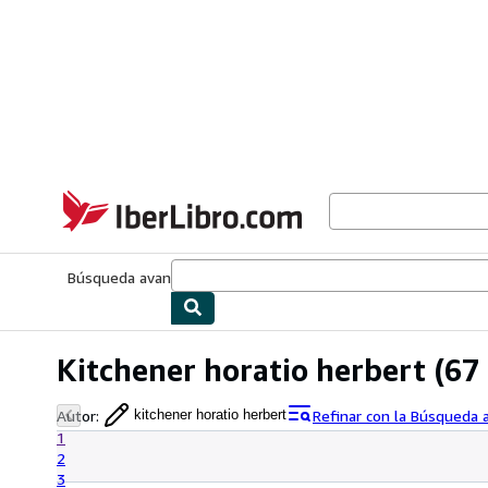
Pasar al contenido principal
IberLibro.com
Búsqueda avanzada
Colecciones
Libros antiguos
Arte y colecc
Kitchener horatio herbert
(67 
Autor
:
Refinar con la Búsqueda
kitchener horatio herbert
1
2
3