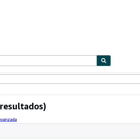
ionismo
Vendedores
Comenzar a vender
resultados)
 avanzada