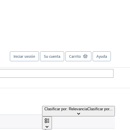
Iniciar sesión
Su cuenta
Carrito
Ayuda
Clasificar por: Relevancia
Clasificar por...