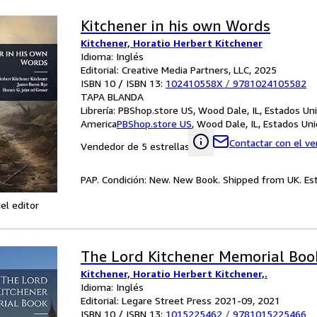
Kitchener in his own Words
Kitchener, Horatio Herbert Kitchener
Idioma: Inglés
Editorial: Creative Media Partners, LLC, 2025
ISBN 10 / ISBN 13:
102410558X
/
9781024105582
TAPA BLANDA
Librería:
PBShop.store US, Wood Dale, IL, Estados Un
America
PBShop.store US
,
Wood Dale, IL, Estados Un
Contactar con el v
Vendedor de 5 estrellas
PAP. Condición: New. New Book. Shipped from UK. Est
el editor
The Lord Kitchener Memorial Boo
Kitchener, Horatio Herbert Kitchener,.
Idioma: Inglés
Editorial: Legare Street Press 2021-09, 2021
ISBN 10 / ISBN 13:
1015225462
/
9781015225466