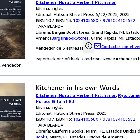
Kitchener, Horatio Herbert Kitchener
Idioma: Inglés
Editorial: Hutson Street Press 5/22/2025, 2025
ISBN 10 / ISBN 13:
102410558X
/
9781024105582
TAPA BLANDA
Librería:
BargainBookStores, Grand Rapids, MI, Estad
America
BargainBookStores
,
Grand Rapids, MI, Estad
Contactar con el v
Vendedor de 5 estrellas
Paperback or Softback. Condición: New. Kitchener in
l vendedor
Kitchener in his own Words
Kitchener, Horatio Herbert Kitchener
;
Rye, Jame
Horace G Joint Ed
Idioma: Inglés
Editorial: Hutson Street Press, 2025
ISBN 10 / ISBN 13:
102410558X
/
9781024105582
TAPA BLANDA
Librería:
California Books, Miami, FL, Estados Unidos
Books
,
Miami, FL, Estados Unidos de America