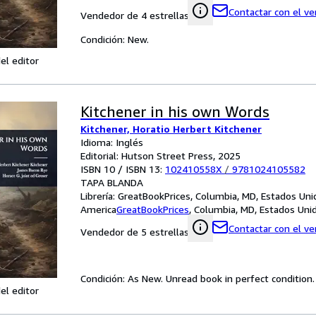
Contactar con el v
Vendedor de 4 estrellas
Condición: New.
el editor
Kitchener in his own Words
Kitchener, Horatio Herbert Kitchener
Idioma: Inglés
Editorial: Hutson Street Press, 2025
ISBN 10 / ISBN 13:
102410558X
/
9781024105582
TAPA BLANDA
Librería:
GreatBookPrices, Columbia, MD, Estados Uni
America
GreatBookPrices
,
Columbia, MD, Estados Uni
Contactar con el v
Vendedor de 5 estrellas
Condición: As New. Unread book in perfect condition.
el editor