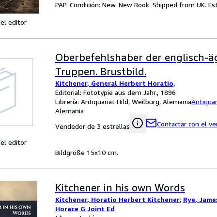
PAP. Condición: New. New Book. Shipped from UK. Est
el editor
Oberbefehlshaber der englisch-ä
Truppen. Brustbild.
Kitchener, General Herbert Horatio,
Editorial: Fototypie aus dem Jahr., 1896
Librería:
Antiquariat Hild, Weilburg, Alemania
Antiquar
Alemania
Contactar con el v
Vendedor de 3 estrellas
el editor
Bildgröße 15x10 cm.
Kitchener in his own Words
Kitchener, Horatio Herbert Kitchener
;
Rye, Jame
Horace G Joint Ed