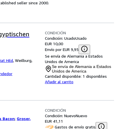
ablished seller since 2000.
CONDICIÓN
gyptischen
Condición: Usado
Usado
EUR 10,00
Envío por EUR 9,95
Se envía de Alemania a Estados
iat Hild
,
Weilburg,
Unidos de America
Se envía de Alemania a Estados
Unidos de America
endedor
Cantidad disponible:
1 disponibles
Añadir al carrito
CONDICIÓN
Condición: Nuevo
Nuevo
s Bacon
;
Groser,
EUR 41,11
Gastos de envío gratis