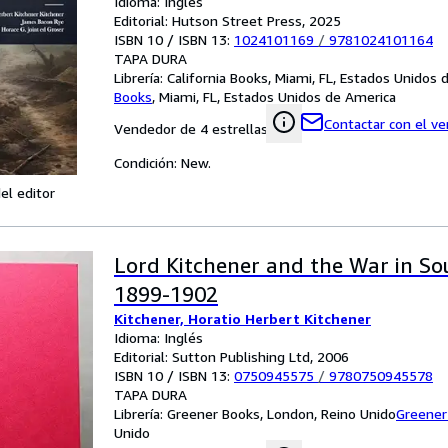
Idioma: Inglés
Editorial: Hutson Street Press, 2025
ISBN 10 / ISBN 13:
1024101169
/
9781024101164
TAPA DURA
Librería:
California Books, Miami, FL, Estados Unidos
Books
,
Miami, FL, Estados Unidos de America
Contactar con el v
Vendedor de 4 estrellas
Condición: New.
el editor
Lord Kitchener and the War in So
1899-1902
Kitchener, Horatio Herbert Kitchener
Idioma: Inglés
Editorial: Sutton Publishing Ltd, 2006
ISBN 10 / ISBN 13:
0750945575
/
9780750945578
TAPA DURA
Librería:
Greener Books, London, Reino Unido
Greener
Unido