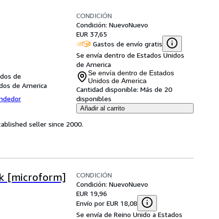
CONDICIÓN
Condición: Nuevo
Nuevo
EUR 37,65
Gastos de envío gratis
Se envía dentro de Estados Unidos
de America
Se envía dentro de Estados
idos de
Unidos de America
idos de America
Cantidad disponible:
Más de 20
endedor
disponibles
Añadir al carrito
ablished seller since 2000.
CONDICIÓN
k [microform]
Condición: Nuevo
Nuevo
EUR 19,96
Envío por EUR 18,08
Se envía de Reino Unido a Estados