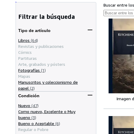
Buscar entre lo
Filtrar la búsqueda
Tipo de artículo
Libros
(64)
Revistas y publicaciones
Cómics
Partituras
Arte, grabados y pósters
Fotografías
(1)
Mapas
Manuscritos y coleccionismo de
papel
(2)
Condición
Imagen d
Nuevo
(47)
Como nuevo, Excelente o Muy
bueno
(3)
Bueno o Aceptable
(6)
Regular o Pobre