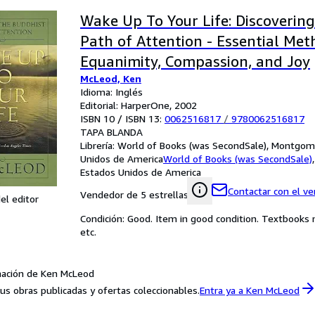
Wake Up To Your Life: Discoverin
Path of Attention - Essential Met
Equanimity, Compassion, and Joy
McLeod, Ken
Idioma: Inglés
Editorial: HarperOne, 2002
ISBN 10 / ISBN 13:
0062516817
/
9780062516817
TAPA BLANDA
Librería:
World of Books (was SecondSale), Montgome
Unidos de America
World of Books (was SecondSale)
Estados Unidos de America
Contactar con el v
Vendedor de 5 estrellas
el editor
Condición: Good. Item in good condition. Textbooks 
etc.
mación de Ken McLeod
us obras publicadas y ofertas coleccionables.
Entra ya a Ken McLeod