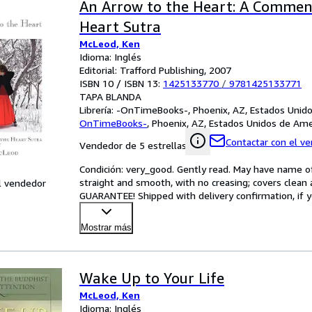
An Arrow to the Heart: A Commen
Heart Sutra
McLeod, Ken
Idioma: Inglés
Editorial: Trafford Publishing, 2007
ISBN 10 / ISBN 13:
1425133770
/
9781425133771
TAPA BLANDA
Librería:
-OnTimeBooks-, Phoenix, AZ, Estados Unid
OnTimeBooks-
,
Phoenix, AZ, Estados Unidos de Ame
Contactar con el v
Vendedor de 5 estrellas
Condición: very_good. Gently read. May have name of p
straight and smooth, with no creasing; covers clean 
l vendedor
GUARANTEE! Shipped with delivery confirmation, if y
Mostrar más
Wake Up to Your Life
McLeod, Ken
Idioma: Inglés