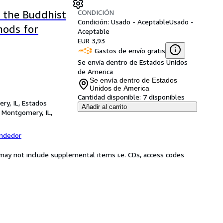
CONDICIÓN
g the Buddhist
Condición: Usado - Aceptable
Usado -
hods for
Aceptable
EUR 3,93
Gastos de envío gratis
Se envía dentro de Estados Unidos
de America
Se envía dentro de Estados
Unidos de America
Cantidad disponible:
7 disponibles
ry, IL, Estados
Añadir al carrito
,
Montgomery, IL,
endedor
may not include supplemental items i.e. CDs, access codes