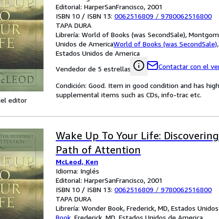
Editorial: HarperSanFrancisco, 2001
ISBN 10 / ISBN 13:
0062516809
/
9780062516800
TAPA DURA
Librería:
World of Books (was SecondSale), Montgome
Unidos de America
World of Books (was SecondSale)
Estados Unidos de America
Contactar con el v
Vendedor de 5 estrellas
Condición: Good. Item in good condition and has hig
supplemental items such as CDs, info-trac etc.
el editor
Wake Up To Your Life: Discoverin
Path of Attention
McLeod, Ken
Idioma: Inglés
Editorial: HarperSanFrancisco, 2001
ISBN 10 / ISBN 13:
0062516809
/
9780062516800
TAPA DURA
Librería:
Wonder Book, Frederick, MD, Estados Unido
Book
,
Frederick, MD, Estados Unidos de America