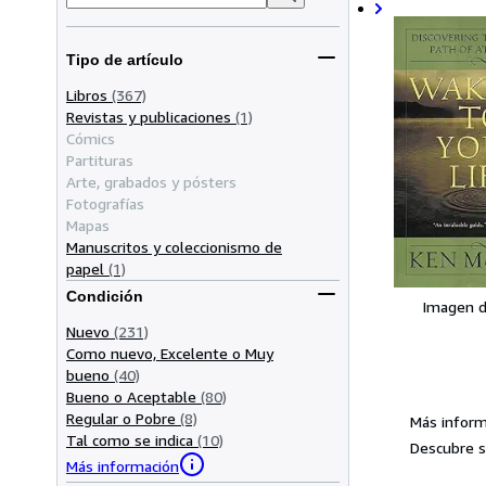
Tipo de artículo
Libros
(367)
Revistas y publicaciones
(1)
Cómics
Partituras
Arte, grabados y pósters
Fotografías
Mapas
Manuscritos y coleccionismo de
papel
(1)
Condición
Imagen d
Nuevo
(231)
Como nuevo, Excelente o Muy
bueno
(40)
Bueno o Aceptable
(80)
Regular o Pobre
(8)
Más infor
Tal como se indica
(10)
Descubre s
Más información