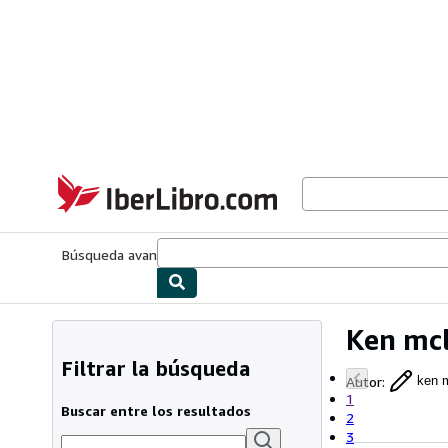
Pasar al contenido principal
IberLibro.com
Búsqueda avanzada
Colecciones
Libros antiguos
Arte y colecc
Ken mc
Filtrar la búsqueda
Autor
:
ken 
1
Buscar entre los resultados
2
3