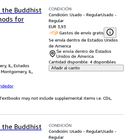
CONDICIÓN
g the Buddhist
Condición: Usado - Regular
Usado -
hods for
Regular
EUR 3,93
Gastos de envío gratis
Se envía dentro de Estados Unidos
de America
Se envía dentro de Estados
Unidos de America
Cantidad disponible:
4 disponibles
ry, IL, Estados
Añadir al carrito
,
Montgomery, IL,
endedor
! Textbooks may not include supplemental items i.e. CDs,
CONDICIÓN
g the Buddhist
Condición: Usado - Regular
Usado -
Regular