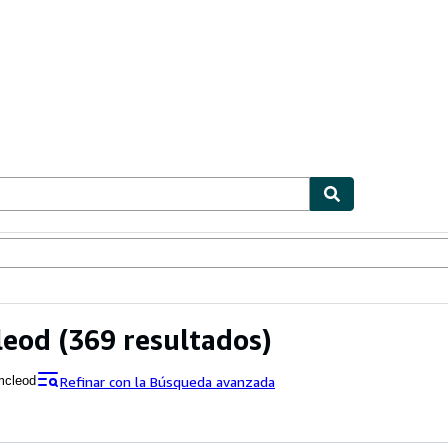
ionismo
Vendedores
Comenzar a vender
leod
(369 resultados)
Refinar con la Búsqueda avanzada
mcleod