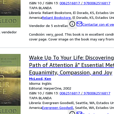
ISBN 10 / ISBN 13:
0062516817
/
9780062516817
TAPA BLANDA
Librería:
Reliant Bookstore, El Dorado, KS, Estados U
America
Reliant Bookstore
,
El Dorado, KS, Estados U
Contactar con el v
Vendedor de 5 estrellas
l vendedor
Condición: very_good. This book is in excellent cond
cover page. Cover image on the book may vary from ph
Wake Up To Your Life: Discoverin
Path of Attention â" Essential Me
Equanimity, Compassion, and Joy
McLeod, Ken
Idioma: Inglés
Editorial: HarperOne, 2002
ISBN 10 / ISBN 13:
0062516817
/
9780062516817
TAPA BLANDA
Librería:
Evergreen Goodwill, Seattle, WA, Estados U
America
Evergreen Goodwill
,
Seattle, WA, Estados U