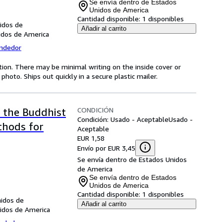
Se envía dentro de Estados
Unidos de America
Cantidad disponible:
1 disponibles
nidos de
Añadir al carrito
nidos de America
endedor
ition. There may be minimal writing on the inside cover or
oto. Ships out quickly in a secure plastic mailer.
CONDICIÓN
g the Buddhist
Condición: Usado - Aceptable
Usado -
thods for
Aceptable
EUR 1,58
Envío por EUR 3,45
Se envía dentro de Estados Unidos
de America
Se envía dentro de Estados
Unidos de America
Cantidad disponible:
1 disponibles
nidos de
Añadir al carrito
nidos de America