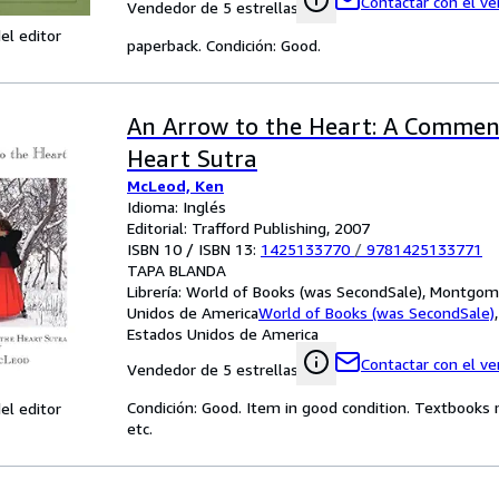
Contactar con el v
Vendedor de 5 estrellas
el editor
paperback. Condición: Good.
An Arrow to the Heart: A Commen
Heart Sutra
McLeod, Ken
Idioma: Inglés
Editorial: Trafford Publishing, 2007
ISBN 10 / ISBN 13:
1425133770
/
9781425133771
TAPA BLANDA
Librería:
World of Books (was SecondSale), Montgome
Unidos de America
World of Books (was SecondSale)
Estados Unidos de America
Contactar con el v
Vendedor de 5 estrellas
Condición: Good. Item in good condition. Textbooks 
el editor
etc.