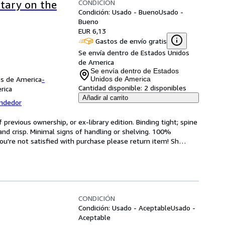
CONDICIÓN
tary on the
Condición: Usado - Bueno
Usado -
Bueno
EUR 6,13
Gastos de envío gratis
Se envía dentro de Estados Unidos
de America
Se envía dentro de Estados
os de America
-
Unidos de America
Cantidad disponible:
2 disponibles
rica
Añadir al carrito
endedor
revious ownership, or ex-library edition. Binding tight; spine 
and crisp. Minimal signs of handling or shelving. 100% 
ou're not satisfied with purchase please return item! Sh
…
CONDICIÓN
Condición: Usado - Aceptable
Usado -
Aceptable