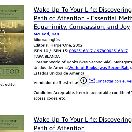
Wake Up To Your Life: Discoverin
Path of Attention - Essential Met
Equanimity, Compassion, and Joy
McLeod, Ken
Idioma: Inglés
Editorial: HarperOne, 2002
ISBN 10 / ISBN 13:
0062516817
/
9780062516817
TAPA BLANDA
Librería:
World of Books (was SecondSale), Montgome
Unidos de America
World of Books (was SecondSale)
Estados Unidos de America
Contactar con el v
Vendedor de 5 estrellas
el editor
Condición: Acceptable. Item in acceptable condition
access codes etc.
Wake Up To Your Life: Discoverin
Path of Attention