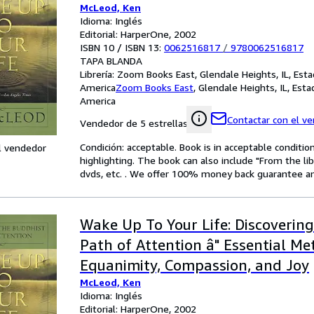
McLeod, Ken
Idioma: Inglés
Editorial: HarperOne, 2002
ISBN 10 / ISBN 13:
0062516817
/
9780062516817
TAPA BLANDA
Librería:
Zoom Books East, Glendale Heights, IL, Est
America
Zoom Books East
,
Glendale Heights, IL, Est
America
Contactar con el v
Vendedor de 5 estrellas
Condición: acceptable. Book is in acceptable conditi
l vendedor
highlighting. The book can also include "From the li
dvds, etc. . We offer 100% money back guarantee an
Wake Up To Your Life: Discoverin
Path of Attention â" Essential Me
Equanimity, Compassion, and Joy
McLeod, Ken
Idioma: Inglés
Editorial: HarperOne, 2002