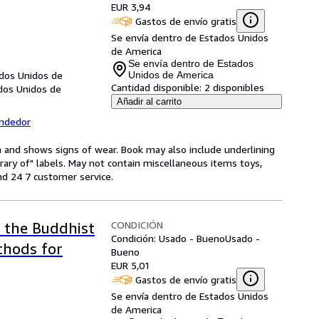
EUR 3,94
Gastos de envío gratis
Se envía dentro de Estados Unidos
de America
Se envía dentro de Estados
ados Unidos de
Unidos de America
Cantidad disponible:
2 disponibles
ados Unidos de
Añadir al carrito
endedor
on and shows signs of wear. Book may also include underlining
brary of" labels. May not contain miscellaneous items toys,
d 24 7 customer service.
CONDICIÓN
g the Buddhist
Condición: Usado - Bueno
Usado -
thods for
Bueno
EUR 5,01
Gastos de envío gratis
Se envía dentro de Estados Unidos
de America