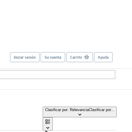
Iniciar sesión
Su cuenta
Carrito
Ayuda
Clasificar por: Relevancia
Clasificar por...