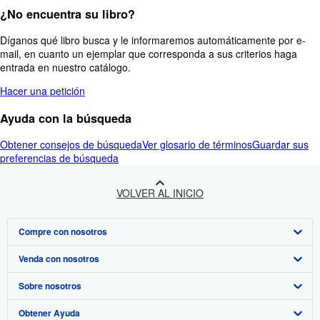
¿No encuentra su libro?
Díganos qué libro busca y le informaremos automáticamente por e-
mail, en cuanto un ejemplar que corresponda a sus criterios haga
entrada en nuestro catálogo.
Hacer una petición
Ayuda con la búsqueda
Obtener consejos de búsqueda
Ver glosario de términos
Guardar sus
preferencias de búsqueda
VOLVER AL INICIO
Compre con nosotros
Venda con nosotros
Búsqueda avanzada
Sobre nosotros
Colecciones
Comenzar a vender
Obtener Ayuda
Mi cuenta
Únase a nuestro programa de afiliados
Sobre IberLibro