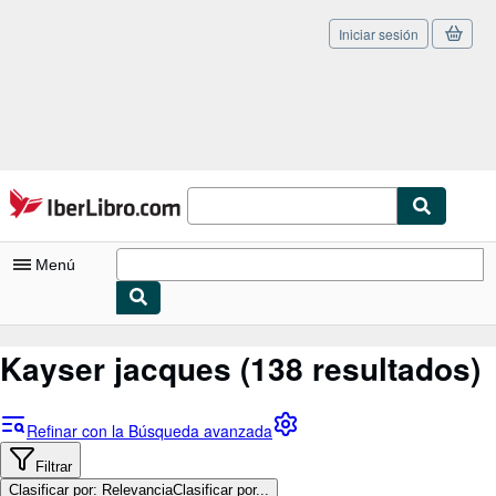
Iniciar sesión
Pasar al contenido principal
IberLibro.com
Menú
Mi cuenta
Kayser jacques
(138 resultados)
Consultar mis pedidos
Cerrar sesión
Refinar con la Búsqueda avanzada
Búsqueda avanzada
Filtrar
Clasificar por: Relevancia
Clasificar por...