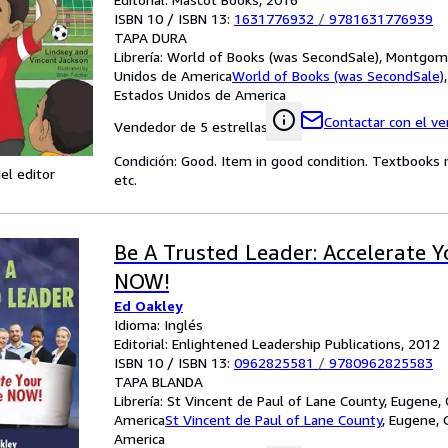
ISBN 10 / ISBN 13:
1631776932
/
9781631776939
TAPA DURA
Librería:
World of Books (was SecondSale), Montgome
Unidos de America
World of Books (was SecondSale)
Estados Unidos de America
Contactar con el v
Vendedor de 5 estrellas
Condición: Good. Item in good condition. Textbooks 
el editor
etc.
Be A Trusted Leader: Accelerate Y
NOW!
Ed Oakley
Idioma: Inglés
Editorial: Enlightened Leadership Publications, 2012
ISBN 10 / ISBN 13:
0962825581
/
9780962825583
TAPA BLANDA
Librería:
St Vincent de Paul of Lane County, Eugene,
America
St Vincent de Paul of Lane County
,
Eugene, 
America