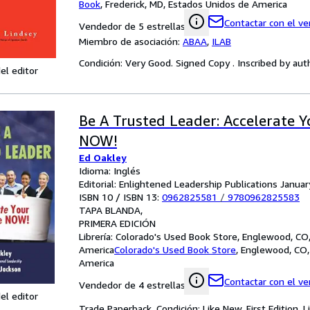
Book
,
Frederick, MD, Estados Unidos de America
Contactar con el v
Vendedor de 5 estrellas
Miembro de asociación:
ABAA
,
ILAB
Condición: Very Good. Signed Copy . Inscribed by aut
el editor
Be A Trusted Leader: Accelerate Y
NOW!
Ed Oakley
Idioma: Inglés
Editorial: Enlightened Leadership Publications Janua
ISBN 10 / ISBN 13:
0962825581
/
9780962825583
TAPA BLANDA
PRIMERA EDICIÓN
Librería:
Colorado's Used Book Store, Englewood, CO
America
Colorado's Used Book Store
,
Englewood, CO,
America
Contactar con el v
Vendedor de 4 estrellas
el editor
Trade Paperback. Condición: Like New. First Edition.