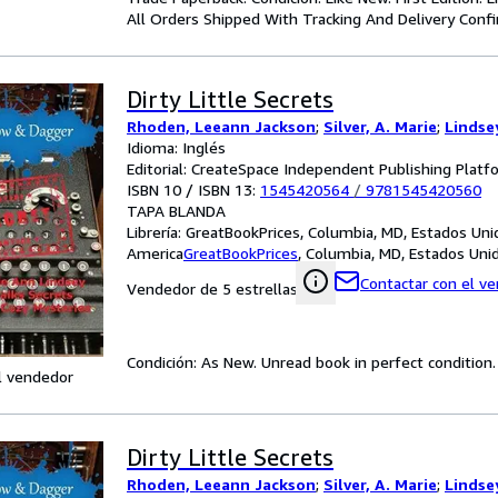
All Orders Shipped With Tracking And Delivery Conf
Dirty Little Secrets
Rhoden, Leeann Jackson
;
Silver, A. Marie
;
Lindse
Idioma: Inglés
Editorial: CreateSpace Independent Publishing Platf
ISBN 10 / ISBN 13:
1545420564
/
9781545420560
TAPA BLANDA
Librería:
GreatBookPrices, Columbia, MD, Estados Uni
America
GreatBookPrices
,
Columbia, MD, Estados Uni
Contactar con el v
Vendedor de 5 estrellas
Condición: As New. Unread book in perfect condition.
l vendedor
Dirty Little Secrets
Rhoden, Leeann Jackson
;
Silver, A. Marie
;
Lindse