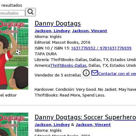
s resultados
Danny Dogtags
Jackson, Lindsey
;
Jackson, Vincent
Idioma: Inglés
Editorial: Mascot Books, 2016
ISBN 10 / ISBN 13:
1631776932
/
9781631776939
TAPA DURA
Librería:
ThriftBooks-Dallas, Dallas, TX, Estados Uni
America
ThriftBooks-Dallas
,
Dallas, TX, Estados Uni
Contactar con el v
Vendedor de 5 estrellas
Hardcover. Condición: Very Good. No Jacket. May have
el editor
ThriftBooks: Read More, Spend Less.
Danny Dogtags: Soccer Superhero
Jackson, Lindsey
&
Jackson, Vincent
Idioma: Inglés
Editorial: Mascot Books, 2016