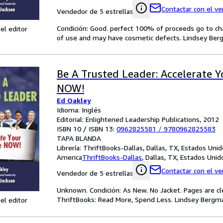
Contactar con el v
Vendedor de 5 estrellas
Condición: Good. perfect 100% of proceeds go to char
el editor
of use and may have cosmetic defects. Lindsey Berg
Be A Trusted Leader: Accelerate Y
NOW!
Ed Oakley
Idioma: Inglés
Editorial: Enlightened Leadership Publications, 2012
ISBN 10 / ISBN 13:
0962825581
/
9780962825583
TAPA BLANDA
Librería:
ThriftBooks-Dallas, Dallas, TX, Estados Uni
America
ThriftBooks-Dallas
,
Dallas, TX, Estados Uni
Contactar con el v
Vendedor de 5 estrellas
Unknown. Condición: As New. No Jacket. Pages are cl
ThriftBooks: Read More, Spend Less. Lindsey Bergman
el editor