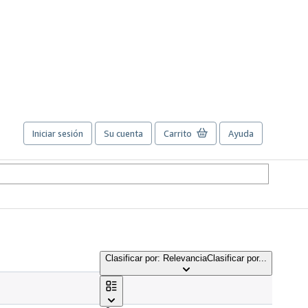
Iniciar sesión
Su cuenta
Carrito
Ayuda
Clasificar por: Relevancia
Clasificar por...