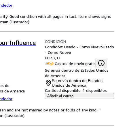
endedor
ity! Good condition with all pages in tact. Item shows signs
man (ilustrador).
CONDICIÓN
our Influence
Condición: Usado - Como Nuevo
Usado
- Como Nuevo
EUR 7,11
Gastos de envío gratis
Se envía dentro de Estados Unidos
de America
Se envía dentro de Estados
dos de
Unidos de America
Cantidad disponible:
1 disponibles
dos de America
Añadir al carrito
endedor
ean and are not marred by notes or folds of any kind. ~
 (ilustrador).