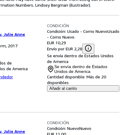
irmation Numbers. Lindsey Bergman (ilustrador).
CONDICIÓN
Condición: Usado - Como Nuevo
Usado
y, Julie Anne
- Como Nuevo
EUR 10,29
orm, 2017
Envío por EUR 2,28
Se envía dentro de Estados Unidos
de America
dos de
Se envía dentro de Estados
dos de America
Unidos de America
endedor
Cantidad disponible:
Más de 20
disponibles
Añadir al carrito
CONDICIÓN
Condición: Nuevo
Nuevo
y, Julie Anne
EUR 11,00