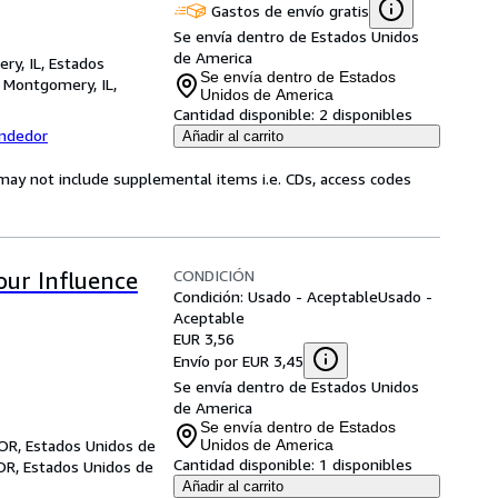
Gastos de envío gratis
Se envía dentro de Estados Unidos
de America
ry, IL, Estados
Se envía dentro de Estados
,
Montgomery, IL,
Unidos de America
Cantidad disponible:
2 disponibles
endedor
Añadir al carrito
may not include supplemental items i.e. CDs, access codes
CONDICIÓN
our Influence
Condición: Usado - Aceptable
Usado -
Aceptable
EUR 3,56
Envío por EUR 3,45
Se envía dentro de Estados Unidos
de America
Se envía dentro de Estados
 OR, Estados Unidos de
Unidos de America
Cantidad disponible:
1 disponibles
OR, Estados Unidos de
Añadir al carrito