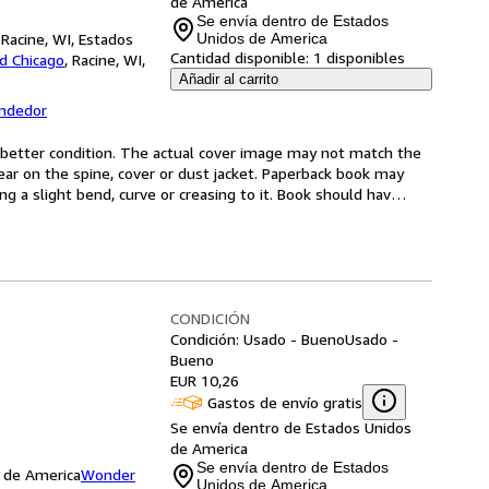
de America
Se envía dentro de Estados
Racine, WI, Estados
Unidos de America
Cantidad disponible:
1 disponibles
d Chicago
,
Racine, WI,
Añadir al carrito
endedor
r better condition. The actual cover image may not match the 
r on the spine, cover or dust jacket. Paperback book may 
g a slight bend, curve or creasing to it. Book should hav
…
CONDICIÓN
Condición: Usado - Bueno
Usado -
Bueno
EUR 10,26
Gastos de envío gratis
Se envía dentro de Estados Unidos
de America
Se envía dentro de Estados
s de America
Wonder
Unidos de America