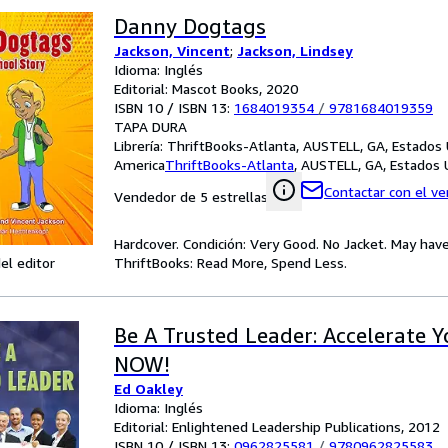
Danny Dogtags
Jackson, Vincent
;
Jackson, Lindsey
Idioma: Inglés
Editorial: Mascot Books, 2020
ISBN 10 / ISBN 13:
1684019354
/
9781684019359
TAPA DURA
Librería:
ThriftBooks-Atlanta, AUSTELL, GA, Estados
America
ThriftBooks-Atlanta
,
AUSTELL, GA, Estados 
Contactar con el v
Vendedor de 5 estrellas
Hardcover. Condición: Very Good. No Jacket. May have
el editor
ThriftBooks: Read More, Spend Less.
Be A Trusted Leader: Accelerate Y
NOW!
Ed Oakley
Idioma: Inglés
Editorial: Enlightened Leadership Publications, 2012
ISBN 10 / ISBN 13:
0962825581
/
9780962825583