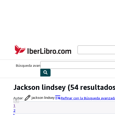
Pasar al contenido principal
IberLibro.com
Búsqueda avanzada
Colecciones
Libros antiguos
Arte y colecc
Jackson lindsey
(54 resultados
Autor
:
Refinar con la Búsqueda avanzad
jackson lindsey
1
2