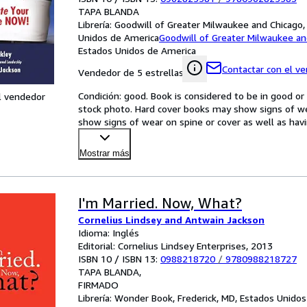
TAPA BLANDA
Librería:
Goodwill of Greater Milwaukee and Chicago, 
Unidos de America
Goodwill of Greater Milwaukee an
Estados Unidos de America
Contactar con el v
Vendedor de 5 estrellas
Condición: good. Book is considered to be in good o
l vendedor
stock photo. Hard cover books may show signs of wea
show signs of wear on spine or cover as well as havin
Mostrar más
I'm Married. Now, What?
Cornelius Lindsey and Antwain Jackson
Idioma: Inglés
Editorial: Cornelius Lindsey Enterprises, 2013
ISBN 10 / ISBN 13:
0988218720
/
9780988218727
TAPA BLANDA
FIRMADO
Librería:
Wonder Book, Frederick, MD, Estados Unido