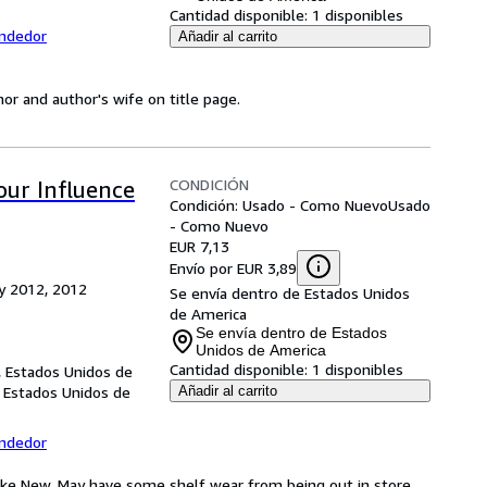
Cantidad disponible:
1 disponibles
endedor
Añadir al carrito
hor and author's wife on title page.
CONDICIÓN
our Influence
Condición: Usado - Como Nuevo
Usado
- Como Nuevo
EUR 7,13
Envío por EUR 3,89
ry 2012, 2012
Se envía dentro de Estados Unidos
de America
Se envía dentro de Estados
Unidos de America
Cantidad disponible:
1 disponibles
, Estados Unidos de
 Estados Unidos de
Añadir al carrito
endedor
 Like New. May have some shelf wear from being out in store.