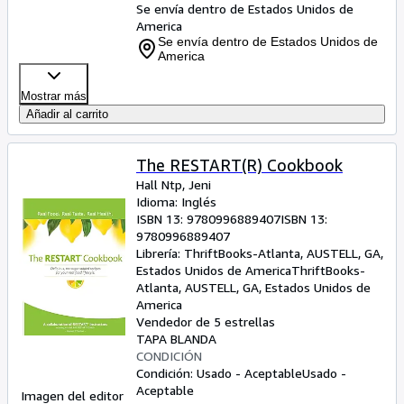
Se envía dentro de Estados Unidos de
America
Se envía dentro de Estados Unidos de
America
Mostrar más
Añadir al carrito
The RESTART(R) Cookbook
Hall Ntp, Jeni
Idioma: Inglés
ISBN 13:
9780996889407
ISBN 13:
9780996889407
Librería:
ThriftBooks-Atlanta, AUSTELL, GA,
Estados Unidos de America
ThriftBooks-
Atlanta
,
AUSTELL, GA, Estados Unidos de
America
Vendedor de 5 estrellas
TAPA BLANDA
CONDICIÓN
Condición: Usado - Aceptable
Usado -
Aceptable
Imagen del editor