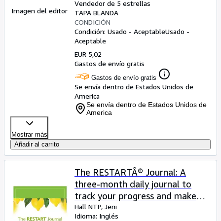
Vendedor de 5 estrellas
Imagen del editor
TAPA BLANDA
CONDICIÓN
Condición: Usado - Aceptable
Usado -
Aceptable
EUR 5,02
Gastos de envío gratis
Gastos de envío gratis
Se envía dentro de Estados Unidos de
America
Se envía dentro de Estados Unidos de
America
Mostrar más
Añadir al carrito
The RESTARTÂ® Journal: A
three-month daily journal to
track your progress and make
connections between the food
Hall NTP, Jeni
Idioma: Inglés
you eat, the habits you keep, and