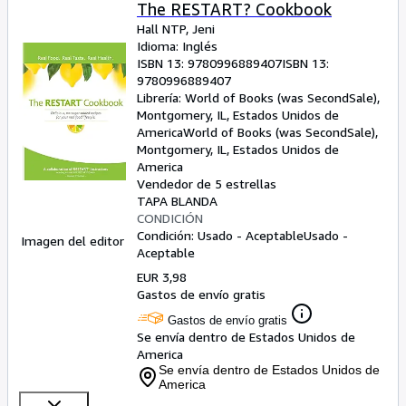
Colecciones
The RESTART? Cookbook
Hall NTP, Jeni
Libros antiguos
Idioma: Inglés
ISBN 13:
9780996889407
ISBN 13:
Arte y coleccionismo
9780996889407
Vendedores
Librería:
World of Books (was SecondSale),
Montgomery, IL, Estados Unidos de
Comenzar a vender
America
World of Books (was SecondSale)
,
Montgomery, IL, Estados Unidos de
Ayuda
America
Vendedor de 5 estrellas
CERRAR
TAPA BLANDA
CONDICIÓN
Condición: Usado - Aceptable
Usado -
Imagen del editor
Aceptable
EUR 3,98
Gastos de envío gratis
Gastos de envío gratis
Se envía dentro de Estados Unidos de
America
Se envía dentro de Estados Unidos de
America