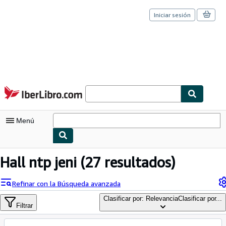
Iniciar sesión
Pasar al contenido principal
IberLibro.com
Menú
Mi cuenta
Hall ntp jeni
(27 resultados)
Consultar mis pedidos
Refinar con la Búsqueda avanzada
Cerrar sesión
Clasificar por: Relevancia
Clasificar por...
Filtrar
Búsqueda avanzada