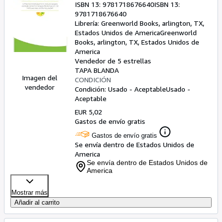
ISBN 13:
9781718676640
ISBN 13:
the way you feel.
9781718676640
Librería:
Greenworld Books, arlington, TX,
Estados Unidos de America
Greenworld
Books
,
arlington, TX, Estados Unidos de
America
Vendedor de 5 estrellas
TAPA BLANDA
Imagen del
CONDICIÓN
vendedor
Condición: Usado - Aceptable
Usado -
Aceptable
EUR 5,02
Gastos de envío gratis
Gastos de envío gratis
Se envía dentro de Estados Unidos de
America
Se envía dentro de Estados Unidos de
America
Mostrar más
Añadir al carrito