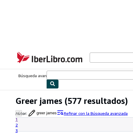
Pasar al contenido principal
IberLibro.com
Búsqueda avanzada
Colecciones
Libros antiguos
Arte y colecc
Greer james
(577 resultados)
Autor
:
Refinar con la Búsqueda avanzada
greer james
1
2
3