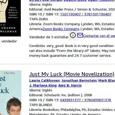
Meg
Idioma: Inglés
;
Tobar, Hector
;
Hemon, Aleksandar
;
Strout,
Alameddine, Rabih
Editorial: Avid Reader Press / Simon & Schuster, 202
;
Rothman-Zecher, Moriel
;
Let
Rushdie, Salman
ISBN 10 / ISBN 13:
;
Groff, Lauren
1501190407
/
;
9781501190407
Egan, Jennifer
;
T
Morgan
TAPA DURA
;
Lavalle, Victor
;
Cunningham, Michael
;
G
Jesmyn
Librería:
;
Zoom Books Company, Lynden, WA, Estados
Sumney, Moses
;
Saunders, George
;
Jame
William
America
;
Zoom Books Company
Doerr, Anthony
;
Anders, C.J.
,
Lynden, WA, Estados
;
Childs, Bre
Andrew Sean
;
Erdrich, Louise
;
LeBlanc, Adrian Ni
Contactar con el v
Vendedor de 5 estrellas
l vendedor
Condición: very_good. Book is in very good conditio
can also include "From the library of" labels. May n
money back guarantee and 24 7 customer service.
Just My Luck (Movie Novelization)
Laurie Calkhoven
;
Jonathan Bernstein
;
Mark Bla
J. Marlene King
;
Amy B. Harris
Idioma: Inglés
Editorial: Scholastic Inc. (edition ), 2006
ISBN 10 / ISBN 13:
0439831377
/
9780439831376
TAPA BLANDA
Librería:
BooksRun, Philadelphia, PA, Estados Unidos
Philadelphia, PA, Estados Unidos de America