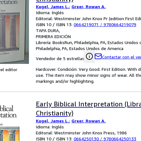
Kugel, James L.
;
Greer, Rowan A.
Idioma: Inglés
Editorial: Westminster John Knox Pr (edition First Edi
ISBN 10 / ISBN 13:
0664219071
/
9780664219079
TAPA DURA
PRIMERA EDICIÓN
Librería:
BooksRun, Philadelphia, PA, Estados Unidos
Philadelphia, PA, Estados Unidos de America
Contactar con el v
Vendedor de 5 estrellas
Hardcover. Condición: Very Good. First Edition. With d
el editor
use. The item may show minor signs of wear. All the 
markings and/or highlighting.
Early Biblical Interpretation (Libr
Christianity)
Kugel, James L.
;
Greer, Rowan A.
Idioma: Inglés
Editorial: Westminster John Knox Press, 1986
ISBN 10 / ISBN 13:
0664250130
/
9780664250133