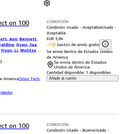
CONDICIÓN
ect on 100
Condición: Usado - Aceptable
Usado -
Aceptable
EUR 3,96
ett, Ann
;
Bennett,
Gastos de envío gratis
raldine
;
Gyasi, Yaa
;
;
Yiyun, Li
;
Wolitzer,
Se envía dentro de Estados Unidos
 Elizabeth
;
de America
0
hem, Jonathan
;
Se envía dentro de Estados
urow, Scott
;
Parker,
Unidos de America
Cantidad disponible:
1 disponibles
aiman, Neil
;
Ward,
de America
s, Marlon
Orion Tech
;
Finnegan,
,
Añadir al carrito
nda J.
;
Greer,
cole
;
Chabon,
endedor
 Dave [Foreword];
CONDICIÓN
ect on 100
Condición: Usado - Bueno
Usado -