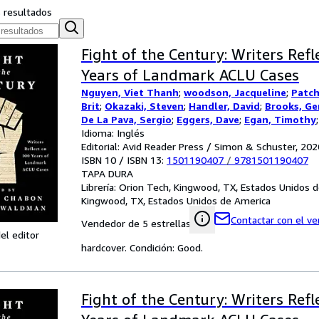
s resultados
Fight of the Century: Writers Refl
Years of Landmark ACLU Cases
Nguyen, Viet Thanh
;
woodson, Jacqueline
;
Patch
Brit
;
Okazaki, Steven
;
Handler, David
;
Brooks, Ge
De La Pava, Sergio
;
Eggers, Dave
;
Egan, Timothy
Meg
Idioma: Inglés
;
Tobar, Hector
;
Hemon, Aleksandar
;
Strout,
Alameddine, Rabih
Editorial: Avid Reader Press / Simon & Schuster, 202
;
Rothman-Zecher, Moriel
;
Let
Rushdie, Salman
ISBN 10 / ISBN 13:
;
Groff, Lauren
1501190407
/
;
9781501190407
Egan, Jennifer
;
T
Morgan
TAPA DURA
;
Lavalle, Victor
;
Cunningham, Michael
;
G
Jesmyn
Librería:
;
Orion Tech, Kingwood, TX, Estados Unidos 
Sumney, Moses
;
Saunders, George
;
Jame
William
Kingwood, TX, Estados Unidos de America
;
Doerr, Anthony
;
Anders, C.J.
;
Childs, Bre
Andrew Sean
;
Erdrich, Louise
;
LeBlanc, Adrian Ni
Contactar con el v
Vendedor de 5 estrellas
Michael [Editor]
;
Waldman, Ayelet [Editor]
;
Cole,
el editor
hardcover. Condición: Good.
Fight of the Century: Writers Refl