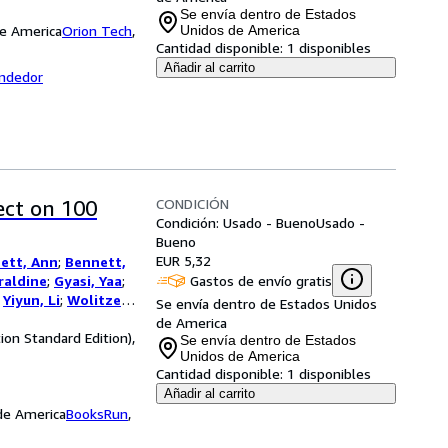
Se envía dentro de Estados
de America
Orion Tech
,
Unidos de America
Cantidad disponible:
1 disponibles
Añadir al carrito
endedor
CONDICIÓN
ect on 100
Condición: Usado - Bueno
Usado -
Bueno
EUR 5,32
ett, Ann
;
Bennett,
Gastos de envío gratis
raldine
;
Gyasi, Yaa
;
;
Yiyun, Li
;
Wolitzer,
Se envía dentro de Estados Unidos
 Elizabeth
;
de America
ion Standard Edition),
hem, Jonathan
;
Se envía dentro de Estados
urow, Scott
;
Parker,
Unidos de America
Cantidad disponible:
1 disponibles
aiman, Neil
;
Ward,
s, Marlon
;
Finnegan,
Añadir al carrito
 de America
nda J.
;
Greer,
BooksRun
,
cole
;
Chabon,