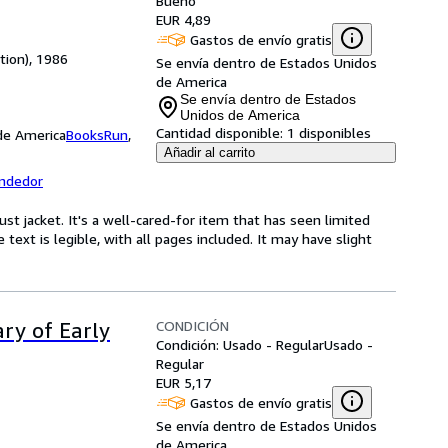
Bueno
EUR 4,89
Gastos de envío gratis
tion), 1986
Se envía dentro de Estados Unidos
de America
Se envía dentro de Estados
Unidos de America
Cantidad disponible:
1 disponibles
 de America
BooksRun
,
Añadir al carrito
endedor
ust jacket. It's a well-cared-for item that has seen limited
text is legible, with all pages included. It may have slight
CONDICIÓN
ary of Early
Condición: Usado - Regular
Usado -
Regular
EUR 5,17
Gastos de envío gratis
Se envía dentro de Estados Unidos
de America