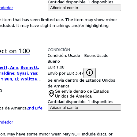
Cantidad disponible:
1 disponibles
endedor
Añadir al carrito
for item that has seen limited use. The item may show minor
 included. It may have slight markings and/or highlighting.
CONDICIÓN
ect on 100
Condición: Usado - Bueno
Usado -
Bueno
EUR 1,08
hett, Ann
;
Bennett,
Envío por EUR 3,47
raldine
;
Gyasi, Yaa
;
;
Yiyun, Li
;
Wolitzer,
Se envía dentro de Estados Unidos
 Elizabeth
;
de America
0
hem, Jonathan
;
Se envía dentro de Estados
urow, Scott
;
Parker,
Unidos de America
Cantidad disponible:
1 disponibles
aiman, Neil
;
Ward,
dos de America
s, Marlon
;
Finnegan,
2nd Life
Añadir al carrito
nda J.
;
Greer,
cole
endedor
tion. May have some minor wear. May NOT include discs, or