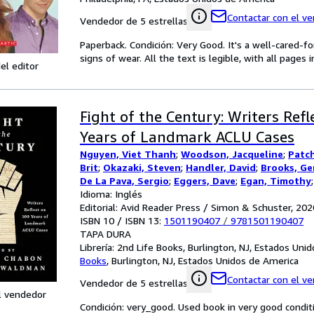
Contactar con el v
Vendedor de 5 estrellas
Paperback. Condición: Very Good. It's a well-cared-
signs of wear. All the text is legible, with all pages
el editor
Fight of the Century: Writers Refl
Years of Landmark ACLU Cases
Nguyen, Viet Thanh
;
Woodson, Jacqueline
;
Patc
Brit
;
Okazaki, Steven
;
Handler, David
;
Brooks, Ge
De La Pava, Sergio
;
Eggers, Dave
;
Egan, Timothy
Meg
Idioma: Inglés
;
Tobar, Hector
;
Hemon, Aleksandar
;
Strout,
Alameddine, Rabih
Editorial: Avid Reader Press / Simon & Schuster, 202
;
Rothman-Zecher, Moriel
;
Let
Rushdie, Salman
ISBN 10 / ISBN 13:
;
Groff, Lauren
1501190407
/
;
9781501190407
Egan, Jennifer
;
T
Morgan
TAPA DURA
;
Lavalle, Victor
;
Cunningham, Michael
;
G
Jesmyn
Librería:
;
2nd Life Books, Burlington, NJ, Estados Uni
Sumney, Moses
;
Saunders, George
;
Jame
William
Books
,
Burlington, NJ, Estados Unidos de America
;
Doerr, Anthony
;
Anders, C.J.
;
Childs, Bre
Andrew Sean
;
Erdrich, Louise
;
LeBlanc, Adrian Ni
Contactar con el v
Vendedor de 5 estrellas
l vendedor
Condición: very_good. Used book in very good condi