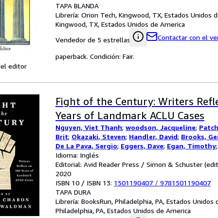
TAPA BLANDA
Librería:
Orion Tech, Kingwood, TX, Estados Unidos 
Kingwood, TX, Estados Unidos de America
Contactar con el v
Vendedor de 5 estrellas
paperback. Condición: Fair.
el editor
Fight of the Century: Writers Refl
Years of Landmark ACLU Cases
Nguyen, Viet Thanh
;
woodson, Jacqueline
;
Patch
Brit
;
Okazaki, Steven
;
Handler, David
;
Brooks, Ge
De La Pava, Sergio
;
Eggers, Dave
;
Egan, Timothy
Meg
Idioma: Inglés
;
Tobar, Hector
;
Hemon, Aleksandar
;
Strout,
Alameddine, Rabih
Editorial: Avid Reader Press / Simon & Schuster (edit
;
Rothman-Zecher, Moriel
;
Let
Rushdie, Salman
2020
;
Groff, Lauren
;
Egan, Jennifer
;
T
Morgan
ISBN 10 / ISBN 13:
;
Lavalle, Victor
1501190407
;
Cunningham, Michael
/
9781501190407
;
G
Jesmyn
TAPA DURA
;
Sumney, Moses
;
Saunders, George
;
Jame
William
Librería:
;
BooksRun, Philadelphia, PA, Estados Unidos
Doerr, Anthony
;
Anders, C.J.
;
Childs, Bre
Andrew Sean
Philadelphia, PA, Estados Unidos de America
;
Erdrich, Louise
;
LeBlanc, Adrian Ni