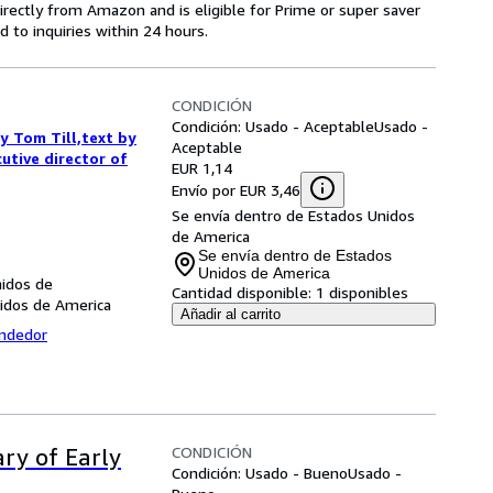
irectly from Amazon and is eligible for Prime or super saver
to inquiries within 24 hours.
CONDICIÓN
Condición: Usado - Aceptable
Usado -
 Tom Till,text by
Aceptable
utive director of
EUR 1,14
Envío por EUR 3,46
Se envía dentro de Estados Unidos
de America
Se envía dentro de Estados
Unidos de America
nidos de
Cantidad disponible:
1 disponibles
nidos de America
Añadir al carrito
endedor
CONDICIÓN
ary of Early
Condición: Usado - Bueno
Usado -