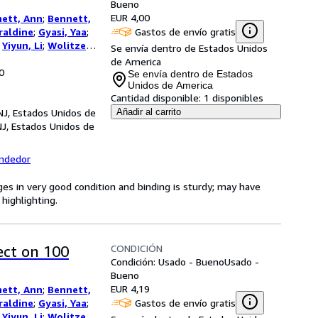
Bueno
EUR 4,00
hett, Ann
;
Bennett,
Gastos de envío gratis
raldine
;
Gyasi, Yaa
;
;
Yiyun, Li
;
Wolitzer,
Se envía dentro de Estados Unidos
 Elizabeth
;
de America
0
hem, Jonathan
;
Se envía dentro de Estados
urow, Scott
;
Parker,
Unidos de America
Cantidad disponible:
1 disponibles
aiman, Neil
;
Ward,
NJ, Estados Unidos de
s, Marlon
;
Finnegan,
Añadir al carrito
NJ, Estados Unidos de
nda J.
;
Greer,
cole
endedor
ges in very good condition and binding is sturdy; may have
highlighting.
CONDICIÓN
ect on 100
Condición: Usado - Bueno
Usado -
Bueno
EUR 4,19
hett, Ann
;
Bennett,
Gastos de envío gratis
raldine
;
Gyasi, Yaa
;
;
Yiyun, Li
;
Wolitzer,