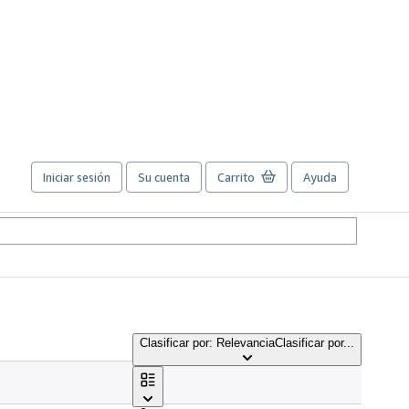
Iniciar sesión
Su cuenta
Carrito
Ayuda
Clasificar por: Relevancia
Clasificar por...