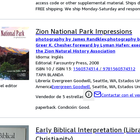
access code or other supplemental material. Ships d
FREE shipping. We ship Monday-Saturday and respond 
Zion National Park Impressions
photography by James Randklev,photography by
Greer K. Chesher,foreward by Lyman Hafen: exec
the Zion Natural History Association
Idioma: Inglés
Editorial: Farcountry Press, 2008
ISBN 10 / ISBN 13:
1560374314
/
9781560374312
TAPA BLANDA
Librería:
Evergreen Goodwill, Seattle, WA, Estados U
el editor
America
Evergreen Goodwill
,
Seattle, WA, Estados U
Contactar con el v
Vendedor de 5 estrellas
paperback. Condición: Good.
Early Biblical Interpretation (Libr
Christianity)