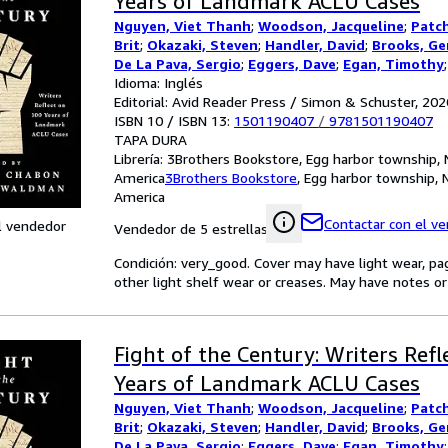
Years of Landmark ACLU Cases
Nguyen, Viet Thanh
;
Woodson, Jacqueline
;
Patc
Brit
;
Okazaki, Steven
;
Handler, David
;
Brooks, Ge
De La Pava, Sergio
;
Eggers, Dave
;
Egan, Timothy
Meg
Idioma: Inglés
;
Tobar, Hector
;
Hemon, Aleksandar
;
Strout,
Alameddine, Rabih
Editorial: Avid Reader Press / Simon & Schuster, 202
;
Rothman-Zecher, Moriel
;
Let
Rushdie, Salman
ISBN 10 / ISBN 13:
;
Groff, Lauren
1501190407
/
;
9781501190407
Egan, Jennifer
;
T
Morgan
TAPA DURA
;
Lavalle, Victor
;
Cunningham, Michael
;
G
Jesmyn
Librería:
;
3Brothers Bookstore, Egg harbor township, 
Sumney, Moses
;
Saunders, George
;
Jame
William
America
;
3Brothers Bookstore
Doerr, Anthony
;
Anders, C.J.
,
Egg harbor township, 
;
Childs, Bre
Andrew Sean
America
;
Erdrich, Louise
;
LeBlanc, Adrian Ni
Contactar con el v
l vendedor
Vendedor de 5 estrellas
Condición: very_good. Cover may have light wear, pa
other light shelf wear or creases. May have notes or 
Fight of the Century: Writers Refl
Years of Landmark ACLU Cases
Nguyen, Viet Thanh
;
Woodson, Jacqueline
;
Patc
Brit
;
Okazaki, Steven
;
Handler, David
;
Brooks, Ge
De La Pava, Sergio
;
Eggers, Dave
;
Egan, Timothy