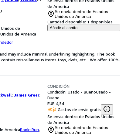
Se envía dentro de Estados Unidos
 Elizabeth
;
de America
0
hem, Jonathan
;
Se envía dentro de Estados
urow, Scott
;
Parker,
Unidos de America
Cantidad disponible:
1 disponibles
aiman, Neil
;
Ward,
 Unidos de
s, Marlon
;
Finnegan,
Añadir al carrito
 Unidos de America
nda J.
;
Greer,
cole
endedor
n and may include minimal underlining highlighting. The book
ot contain miscellaneous items toys, dvds, etc. . We offer 100%
CONDICIÓN
Condición: Usado - Bueno
Usado -
ckwell
;
James Greer
;
Bueno
EUR 4,54
Gastos de envío gratis
Se envía dentro de Estados Unidos
de America
Se envía dentro de Estados
 de America
BooksRun
,
Unidos de America