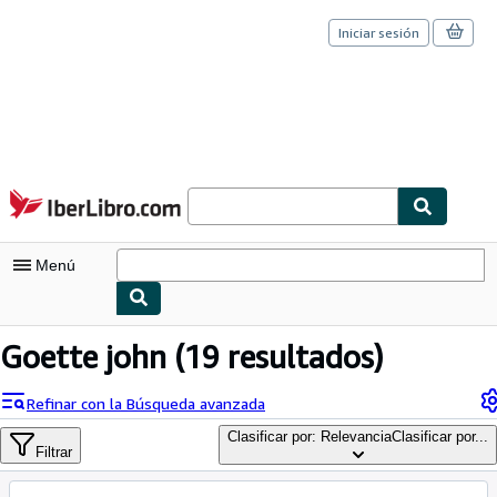
Iniciar sesión
Pasar al contenido principal
IberLibro.com
Menú
Mi cuenta
Goette john
(19 resultados)
Consultar mis pedidos
Refinar con la Búsqueda avanzada
Cerrar sesión
Clasificar por: Relevancia
Clasificar por...
Filtrar
Búsqueda avanzada