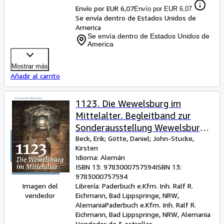
Envío por EUR 6,07
Envío por EUR 6,07
Se envía dentro de Estados Unidos de
America
Se envía dentro de Estados Unidos de
America
Mostrar más
Añadir al carrito
1123. Die Wewelsburg im
Mittelalter. Begleitband zur
Sonderausstellung Wewelsburg
2023 (Historische Schriftenreihe
Beck, Erik
;
Götte, Daniel
;
John-Stucke,
Kirsten
Kreismuseum Wewelsburg Band
Idioma: Alemán
13)
ISBN 13:
9783000757594
ISBN 13:
9783000757594
Imagen del
Librería:
Paderbuch e.Kfm. Inh. Ralf R.
vendedor
Eichmann, Bad Lippspringe, NRW,
Alemania
Paderbuch e.Kfm. Inh. Ralf R.
Eichmann
,
Bad Lippspringe, NRW, Alemania
Vendedor de 5 estrellas