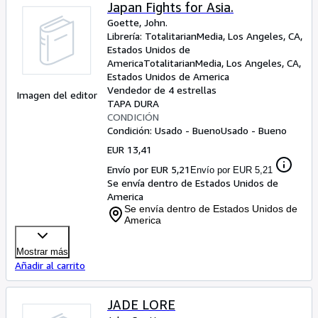
Colecciones
Japan Fights for Asia.
Goette, John.
Libros antiguos
Librería:
TotalitarianMedia, Los Angeles, CA,
Estados Unidos de
Arte y coleccionismo
America
TotalitarianMedia
,
Los Angeles, CA,
Vendedores
Estados Unidos de America
Vendedor de 4 estrellas
Imagen del editor
Comenzar a vender
TAPA DURA
CONDICIÓN
Ayuda
Condición: Usado - Bueno
Usado - Bueno
EUR 13,41
CERRAR
Envío por EUR 5,21
Envío por EUR 5,21
Se envía dentro de Estados Unidos de
America
Se envía dentro de Estados Unidos de
America
Mostrar más
Añadir al carrito
JADE LORE