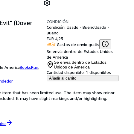
CONDICIÓN
vil" (Dover
Condición: Usado - Bueno
Usado -
Bueno
EUR 4,23
Gastos de envío gratis
Se envía dentro de Estados Unidos
de America
Se envía dentro de Estados
 de America
BooksRun
,
Unidos de America
Cantidad disponible:
1 disponibles
Añadir al carrito
endedor
for item that has seen limited use. The item may show minor
 included. It may have slight markings and/or highlighting.
aire