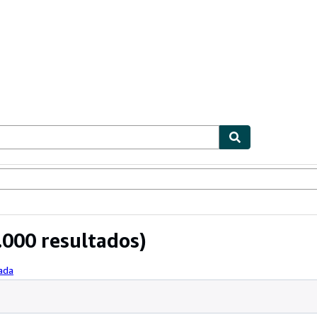
ionismo
Vendedores
Comenzar a vender
.000 resultados)
ada