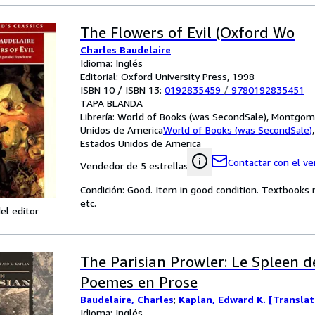
The Flowers of Evil (Oxford Wo
Charles Baudelaire
Idioma: Inglés
Editorial: Oxford University Press, 1998
ISBN 10 / ISBN 13:
0192835459
/
9780192835451
TAPA BLANDA
Librería:
World of Books (was SecondSale), Montgome
Unidos de America
World of Books (was SecondSale)
Estados Unidos de America
Contactar con el v
Vendedor de 5 estrellas
Condición: Good. Item in good condition. Textbooks 
etc.
el editor
The Parisian Prowler: Le Spleen de
Poemes en Prose
Baudelaire, Charles
;
Kaplan, Edward K. [Translat
Idioma: Inglés