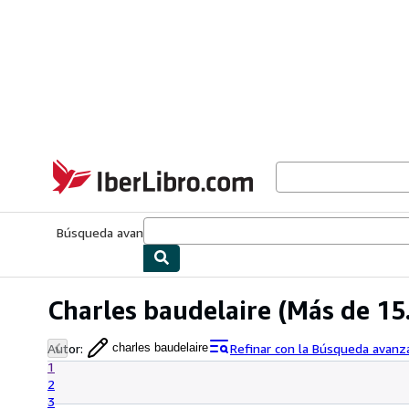
Pasar al contenido principal
IberLibro.com
Búsqueda avanzada
Colecciones
Libros antiguos
Arte y colecc
Charles baudelaire
(Más de 15
Autor
:
Refinar con la Búsqueda avanz
charles baudelaire
1
2
3