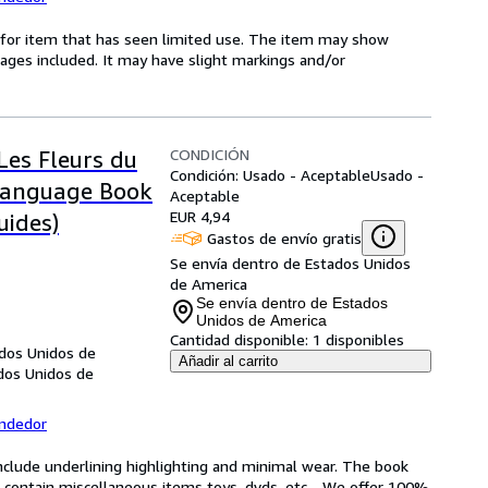
ed-for item that has seen limited use. The item may show
l pages included. It may have slight markings and/or
CONDICIÓN
Les Fleurs du
Condición: Usado - Aceptable
Usado -
-Language Book
Aceptable
EUR 4,94
uides)
Gastos de envío gratis
Se envía dentro de Estados Unidos
de America
Se envía dentro de Estados
Unidos de America
Cantidad disponible:
1 disponibles
ados Unidos de
Añadir al carrito
ados Unidos de
endedor
include underlining highlighting and minimal wear. The book
ot contain miscellaneous items toys, dvds, etc. . We offer 100%