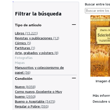
Buscar entre lo
Filtrar la búsqueda
Tipo de artículo
Libros
(15.221)
Revistas y publicaciones
(12)
Cómics
(5)
Partituras
(1)
Arte, grabados y pósters
(8)
Fotografías
Mapas
Manuscritos y coleccionismo de
papel
(36)
Condición
Imagen d
Nuevo
(6058)
Como nuevo, Excelente o Muy
Más inform
bueno
(2950)
Descubre s
Bueno o Aceptable
(3475)
Regular o Pobre
(395)