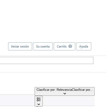
Iniciar sesión
Su cuenta
Carrito
Ayuda
Clasificar por: Relevancia
Clasificar por...