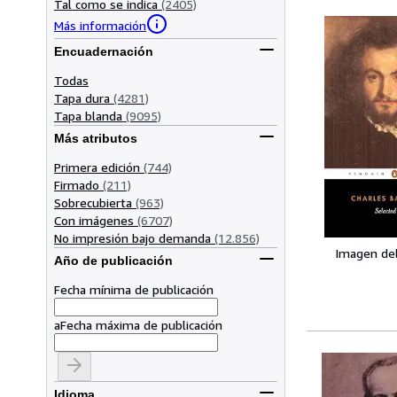
Tal como se indica
(2405)
Más información
Encuadernación
Todas
Tapa dura
(4281)
Tapa blanda
(9095)
Más atributos
Primera edición
(744)
Firmado
(211)
Sobrecubierta
(963)
Con imágenes
(6707)
No impresión bajo demanda
(12.856)
Imagen de
Año de publicación
Fecha mínima de publicación
a
Fecha máxima de publicación
Idioma