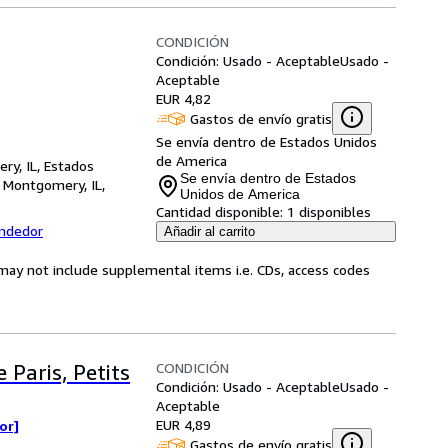
CONDICIÓN
Condición: Usado - Aceptable
Usado -
Aceptable
EUR 4,82
Gastos de envío gratis
Se envía dentro de Estados Unidos
de America
ry, IL, Estados
Se envía dentro de Estados
,
Montgomery, IL,
Unidos de America
Cantidad disponible:
1 disponibles
endedor
Añadir al carrito
may not include supplemental items i.e. CDs, access codes
CONDICIÓN
 Paris, Petits
Condición: Usado - Aceptable
Usado -
Aceptable
EUR 4,89
or]
Gastos de envío gratis