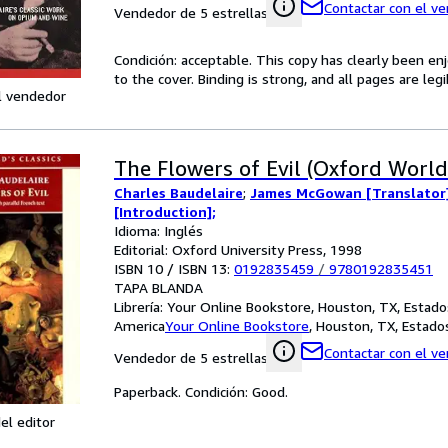
Contactar con el v
Vendedor de 5 estrellas
Condición: acceptable. This copy has clearly been 
to the cover. Binding is strong, and all pages are le
l vendedor
The Flowers of Evil (Oxford World'
Charles Baudelaire
;
James McGowan [Translator
[Introduction];
Idioma: Inglés
Editorial: Oxford University Press, 1998
ISBN 10 / ISBN 13:
0192835459
/
9780192835451
TAPA BLANDA
Librería:
Your Online Bookstore, Houston, TX, Estado
America
Your Online Bookstore
,
Houston, TX, Estado
Contactar con el v
Vendedor de 5 estrellas
Paperback. Condición: Good.
el editor