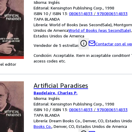
Idioma: Inglés
Editorial: Kensington Publishing Corp., 1998
ISBN 10 / ISBN 13:
0806514833
/
9780806514833
TAPA BLANDA
Librería:
World of Books (was SecondSale), Montgome
Unidos de America
World of Books (was SecondSale)
Estados Unidos de America
Contactar con el v
Vendedor de 5 estrellas
Condición: Acceptable. Item in acceptable condition
access codes etc.
el editor
Artificial Paradises
Baudelaire, Charles P.
Idioma: Inglés
Editorial: Kensington Publishing Corp., 1998
ISBN 10 / ISBN 13:
0806514833
/
9780806514833
TAPA BLANDA
Librería:
Dream Books Co., Denver, CO, Estados Unid
Books Co.
,
Denver, CO, Estados Unidos de America