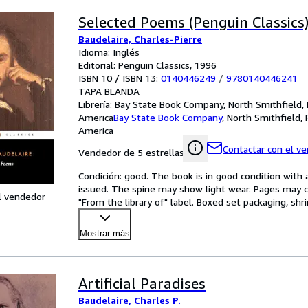
Selected Poems (Penguin Classics
Baudelaire, Charles-Pierre
Idioma: Inglés
Editorial: Penguin Classics, 1996
ISBN 10 / ISBN 13:
0140446249
/
9780140446241
TAPA BLANDA
Librería:
Bay State Book Company, North Smithfield, 
America
Bay State Book Company
,
North Smithfield, 
America
Contactar con el v
Vendedor de 5 estrellas
Condición: good. The book is in good condition with al
issued. The spine may show light wear. Pages may co
l vendedor
"From the library of" label. Boxed set packaging, sh
Mostrar más
Artificial Paradises
Baudelaire, Charles P.