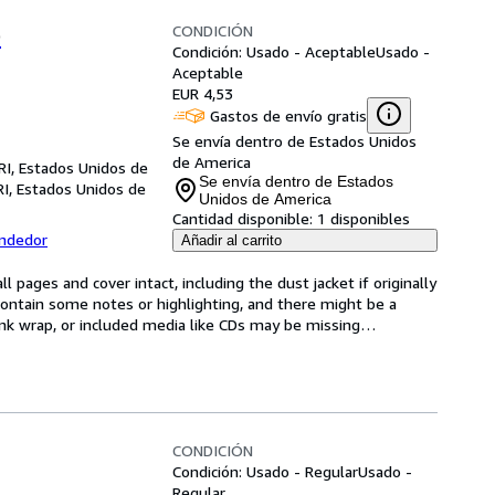
CONDICIÓN
)
Condición: Usado - Aceptable
Usado -
Aceptable
EUR 4,53
Gastos de envío gratis
Se envía dentro de Estados Unidos
de America
RI, Estados Unidos de
Se envía dentro de Estados
RI, Estados Unidos de
Unidos de America
Cantidad disponible:
1 disponibles
endedor
Añadir al carrito
l pages and cover intact, including the dust jacket if originally 
ntain some notes or highlighting, and there might be a 
rink wrap, or included media like CDs may be missing
…
CONDICIÓN
Condición: Usado - Regular
Usado -
Regular