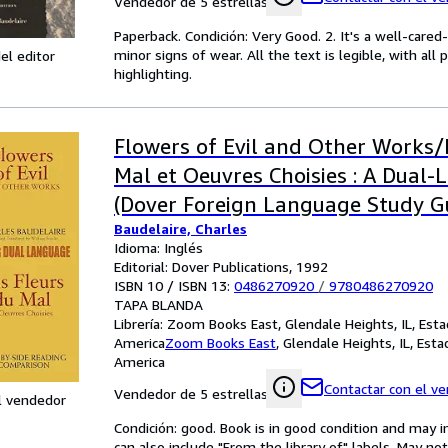
Vendedor de 5 estrellas
Paperback. Condición: Very Good. 2. It's a well-car
minor signs of wear. All the text is legible, with al
el editor
highlighting.
Flowers of Evil and Other Works/
Mal et Oeuvres Choisies : A Dual
(Dover Foreign Language Study G
Baudelaire, Charles
Idioma: Inglés
Editorial: Dover Publications, 1992
ISBN 10 / ISBN 13:
0486270920
/
9780486270920
TAPA BLANDA
Librería:
Zoom Books East, Glendale Heights, IL, Est
America
Zoom Books East
,
Glendale Heights, IL, Est
America
Contactar con el v
Vendedor de 5 estrellas
l vendedor
Condición: good. Book is in good condition and may 
can also include "From the library of" labels. May n