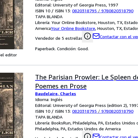
Editorial: University of Georgia Press, 1997
ISBN 10 / ISBN 13:
0820318795
/
9780820318790
TAPA BLANDA
Librería:
Your Online Bookstore, Houston, TX, Estado
America
Your Online Bookstore
,
Houston, TX, Estado
Contactar con el v
Vendedor de 5 estrellas
Paperback. Condición: Good.
el editor
The Parisian Prowler: Le Spleen de
Poemes en Prose
Baudelaire, Charles
Idioma: Inglés
Editorial: University of Georgia Press (edition 2), 199
ISBN 10 / ISBN 13:
0820318795
/
9780820318790
TAPA BLANDA
Librería:
BooksRun, Philadelphia, PA, Estados Unidos
Philadelphia, PA, Estados Unidos de America
Contactar con el v