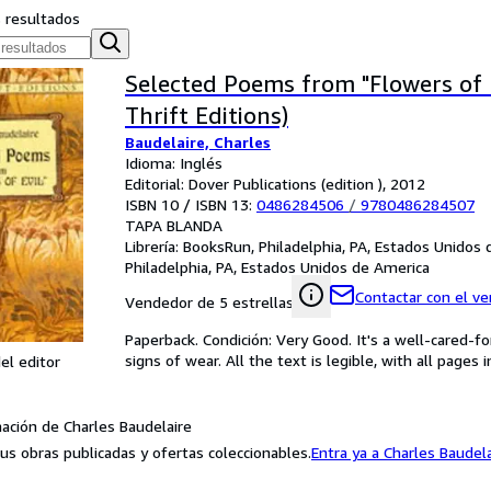
s resultados
Selected Poems from "Flowers of E
Thrift Editions)
Baudelaire, Charles
Idioma: Inglés
Editorial: Dover Publications (edition ), 2012
ISBN 10 / ISBN 13:
0486284506
/
9780486284507
TAPA BLANDA
Librería:
BooksRun, Philadelphia, PA, Estados Unidos
Philadelphia, PA, Estados Unidos de America
Contactar con el v
Vendedor de 5 estrellas
Paperback. Condición: Very Good. It's a well-cared-
signs of wear. All the text is legible, with all pages
el editor
ación de Charles Baudelaire
us obras publicadas y ofertas coleccionables.
Entra ya a Charles Baudel