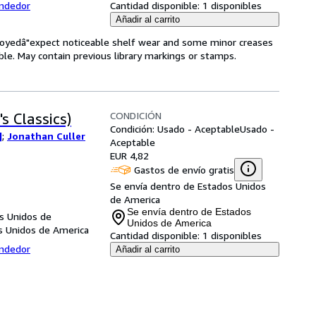
endedor
Cantidad disponible:
1 disponibles
Añadir al carrito
enjoyedâ"expect noticeable shelf wear and some minor creases
gible. May contain previous library markings or stamps.
CONDICIÓN
s Classics)
Condición: Usado - Aceptable
Usado -
]
;
Jonathan Culler
Aceptable
EUR 4,82
Gastos de envío gratis
Se envía dentro de Estados Unidos
de America
Se envía dentro de Estados
s Unidos de
Unidos de America
s Unidos de America
Cantidad disponible:
1 disponibles
endedor
Añadir al carrito