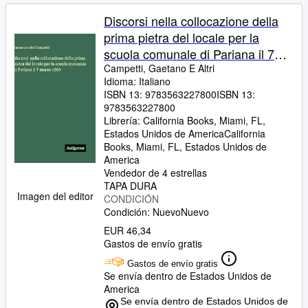
Discorsi nella collocazione della
prima pietra del locale per la
scuola comunale di Pariana il 7
marzo 1869 (Italian Edition)
Campetti, Gaetano E Altri
Idioma: Italiano
ISBN 13:
9783563227800
ISBN 13:
9783563227800
Librería:
California Books, Miami, FL,
Estados Unidos de America
California
Books
,
Miami, FL, Estados Unidos de
America
Vendedor de 4 estrellas
TAPA DURA
Imagen del editor
CONDICIÓN
Condición: Nuevo
Nuevo
EUR 46,34
Gastos de envío gratis
Gastos de envío gratis
Se envía dentro de Estados Unidos de
America
Se envía dentro de Estados Unidos de