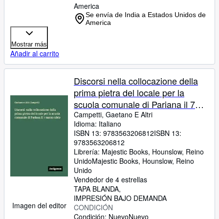
America
Se envía de India a Estados Unidos de
America
Mostrar más
Añadir al carrito
Discorsi nella collocazione della
prima pietra del locale per la
scuola comunale di Pariana il 7
marzo 1869 (Italian Edition)
Campetti, Gaetano E Altri
Idioma: Italiano
ISBN 13:
9783563206812
ISBN 13:
9783563206812
Librería:
Majestic Books, Hounslow, Reino
Unido
Majestic Books
,
Hounslow, Reino
Unido
Vendedor de 4 estrellas
TAPA BLANDA
IMPRESIÓN BAJO DEMANDA
Imagen del editor
CONDICIÓN
Condición: Nuevo
Nuevo