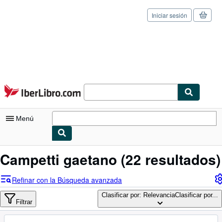
Iniciar sesión
Pasar al contenido principal
IberLibro.com
Menú
Mi cuenta
Campetti gaetano
(22 resultados)
Consultar mis pedidos
Refinar con la Búsqueda avanzada
Cerrar sesión
Clasificar por: Relevancia
Clasificar por...
Filtrar
Búsqueda avanzada