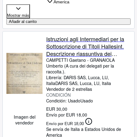
America
Mostrar más
Añadir al carrito
Istruzioni agli Intermediari per la
Sottoscrizione di Titoli Hallesint.
Descrizione riassuntiva dei
Contratti di Finanziamento della
CAMPETTI Gaetano
-
GRANAIOLA
Umberto (A cura dei delegati per la
Hallesint Fondazione Universale
raccolta.).
(H=F.U) dei suoi mezzi di azione e
Librería:
DARIS SAS, Lucca, LU,
delle finalità economico - fiscali
Italia
DARIS SAS
,
Lucca, LU, Italia
Vendedor de 2 estrellas
dell'Hallesismo.
CONDICIÓN
Condición: Usado
Usado
EUR 30,00
Envío por EUR 18,00
Imagen del
vendedor
Envío por EUR 18,00
Se envía de Italia a Estados Unidos de
America