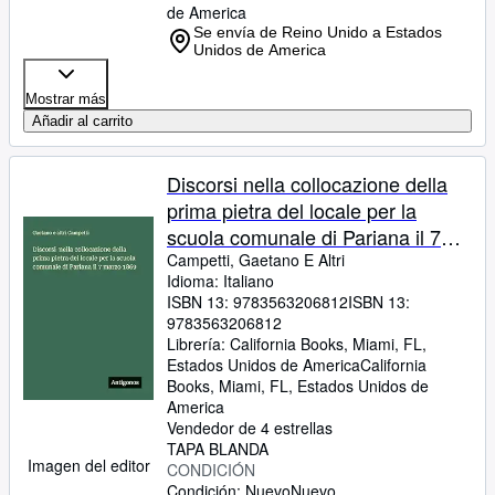
de America
Se envía de Reino Unido a Estados
Unidos de America
Mostrar más
Añadir al carrito
Discorsi nella collocazione della
prima pietra del locale per la
scuola comunale di Pariana il 7
marzo 1869 (Italian Edition)
Campetti, Gaetano E Altri
Idioma: Italiano
ISBN 13:
9783563206812
ISBN 13:
9783563206812
Librería:
California Books, Miami, FL,
Estados Unidos de America
California
Books
,
Miami, FL, Estados Unidos de
America
Vendedor de 4 estrellas
TAPA BLANDA
Imagen del editor
CONDICIÓN
Condición: Nuevo
Nuevo