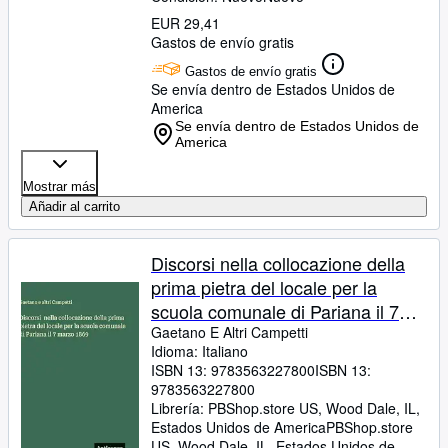
EUR 29,41
Gastos de envío gratis
Gastos de envío gratis
Se envía dentro de Estados Unidos de
America
Se envía dentro de Estados Unidos de
America
Mostrar más
Añadir al carrito
Discorsi nella collocazione della
prima pietra del locale per la
scuola comunale di Pariana il 7
marzo 1869
Gaetano E Altri Campetti
Idioma: Italiano
ISBN 13:
9783563227800
ISBN 13:
9783563227800
Librería:
PBShop.store US, Wood Dale, IL,
Estados Unidos de America
PBShop.store
US
,
Wood Dale, IL, Estados Unidos de