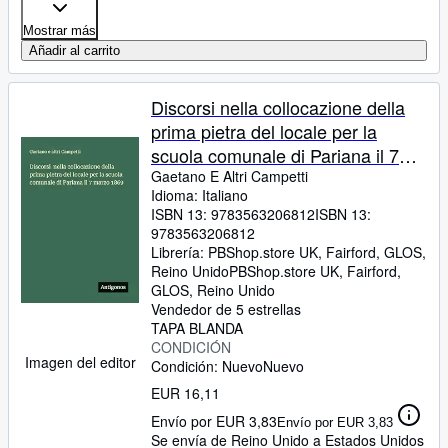
Mostrar más
Añadir al carrito
Discorsi nella collocazione della
prima pietra del locale per la
scuola comunale di Pariana il 7
marzo 1869
Gaetano E Altri Campetti
Idioma: Italiano
ISBN 13:
9783563206812
ISBN 13:
9783563206812
Librería:
PBShop.store UK, Fairford, GLOS,
Reino Unido
PBShop.store UK
,
Fairford,
GLOS, Reino Unido
Vendedor de 5 estrellas
TAPA BLANDA
CONDICIÓN
Imagen del editor
Condición: Nuevo
Nuevo
EUR 16,11
Envío por EUR 3,83
Envío por EUR 3,83
Se envía de Reino Unido a Estados Unidos