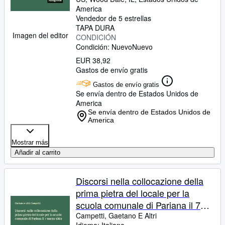
America
Vendedor de 5 estrellas
TAPA DURA
Imagen del editor
CONDICIÓN
Condición: Nuevo
Nuevo
EUR 38,92
Gastos de envío gratis
Gastos de envío gratis
Se envía dentro de Estados Unidos de
America
Se envía dentro de Estados Unidos de
America
Mostrar más
Añadir al carrito
Discorsi nella collocazione della
prima pietra del locale per la
scuola comunale di Pariana il 7
marzo 1869 (Italian Edition)
Campetti, Gaetano E Altri