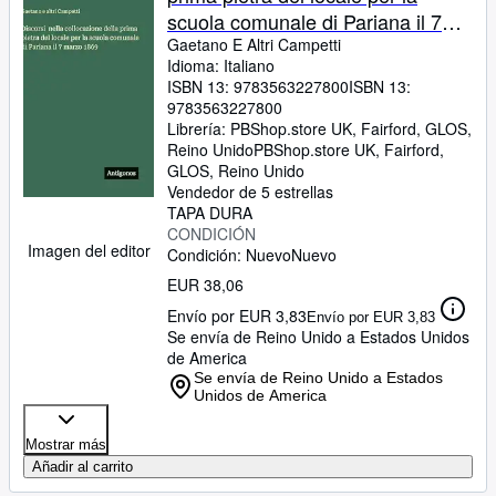
scuola comunale di Pariana il 7
marzo 1869
Gaetano E Altri Campetti
Idioma: Italiano
ISBN 13:
9783563227800
ISBN 13:
9783563227800
Librería:
PBShop.store UK, Fairford, GLOS,
Reino Unido
PBShop.store UK
,
Fairford,
GLOS, Reino Unido
Vendedor de 5 estrellas
TAPA DURA
CONDICIÓN
Imagen del editor
Condición: Nuevo
Nuevo
EUR 38,06
Envío por EUR 3,83
Envío por EUR 3,83
Se envía de Reino Unido a Estados Unidos
de America
Se envía de Reino Unido a Estados
Unidos de America
Mostrar más
Añadir al carrito