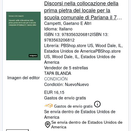
Colecciones
Discorsi nella collocazione della
prima pietra del locale per la
Libros antiguos
scuola comunale di Pariana il 7
Arte y coleccionismo
marzo 1869
Campetti, Gaetano E Altri
Idioma: Italiano
Vendedores
ISBN 13:
9783563206812
ISBN 13:
9783563206812
Comenzar a vender
Librería:
PBShop.store US, Wood Dale, IL,
Estados Unidos de America
PBShop.store
Ayuda
US
,
Wood Dale, IL, Estados Unidos de
America
CERRAR
Vendedor de 5 estrellas
TAPA BLANDA
Imagen del editor
CONDICIÓN
Condición: Nuevo
Nuevo
EUR 16,15
Gastos de envío gratis
Gastos de envío gratis
Se envía dentro de Estados Unidos de
America
Se envía dentro de Estados Unidos de
America