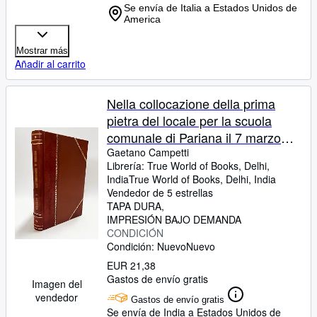
Se envía de Italia a Estados Unidos de
America
Mostrar más
Añadir al carrito
Nella collocazione della prima
pietra del locale per la scuola
comunale di Pariana il 7 marzo
1869 Discorsi del r. provveditore e
Gaetano Campetti
Librería:
True World of Books, Delhi,
dell'ispettore delle scuole della
India
True World of Books
,
Delhi, India
provincia di Lucca preceduti da
Vendedor de 5 estrellas
una lettera del delegato scolastico
TAPA DURA
IMPRESIÓN BAJO DEMANDA
pei mandamenti di Capannori e da
CONDICIÓN
una narrazione di quella solennita
Condición: Nuevo
Nuevo
Gaetano Campetti 1869
EUR 21,38
[LeatherBound]
Gastos de envío gratis
Imagen del
vendedor
Gastos de envío gratis
Se envía de India a Estados Unidos de