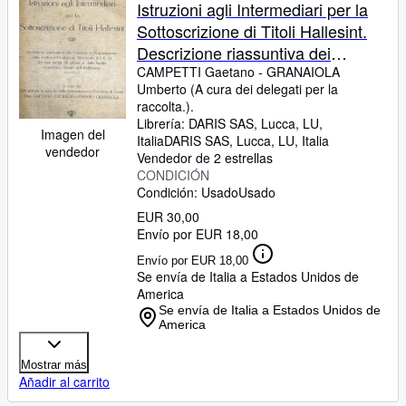
Colecciones
Istruzioni agli Intermediari per la
Sottoscrizione di Titoli Hallesint.
Libros antiguos
Descrizione riassuntiva dei
Arte y coleccionismo
Contratti di Finanziamento della
CAMPETTI Gaetano
-
GRANAIOLA
Umberto (A cura dei delegati per la
Hallesint Fondazione Universale
Vendedores
raccolta.).
(H=F.U) dei suoi mezzi di azione e
Librería:
DARIS SAS, Lucca, LU,
Comenzar a vender
Imagen del
delle finalità economico - fiscali
Italia
DARIS SAS
,
Lucca, LU, Italia
vendedor
Vendedor de 2 estrellas
dell'Hallesismo.
Ayuda
CONDICIÓN
Condición: Usado
CERRAR
Usado
EUR 30,00
Envío por EUR 18,00
Envío por EUR 18,00
Se envía de Italia a Estados Unidos de
America
Se envía de Italia a Estados Unidos de
America
Mostrar más
Añadir al carrito