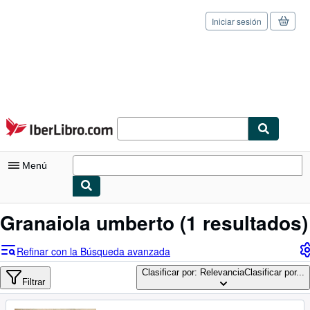
Iniciar sesión
Pasar al contenido principal
IberLibro.com
Menú
Mi cuenta
Granaiola umberto
(1 resultados)
Consultar mis pedidos
Refinar con la Búsqueda avanzada
Cerrar sesión
Clasificar por: Relevancia
Clasificar por...
Filtrar
Búsqueda avanzada