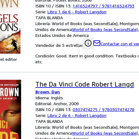
ISBN 10 / ISBN 13:
1416524797
/
9781416524793
Serie:
Libro 1 de 6 - Robert Langdon
TAPA BLANDA
Librería:
World of Books (was SecondSale), Montgome
Unidos de America
World of Books (was SecondSale)
Estados Unidos de America
Contactar con el v
Vendedor de 5 estrellas
Condición: Good. Item in good condition. Textbooks 
el editor
etc.
The Da Vinci Code Robert Langd
Brown, Dan
Idioma: Inglés
Editorial: Anchor, 2009
ISBN 10 / ISBN 13:
0307474275
/
9780307474278
Serie:
Libro 2 de 6 - Robert Langdon
TAPA BLANDA
Librería:
World of Books (was SecondSale), Montgome
Unidos de America
World of Books (was SecondSale)
Estados Unidos de America