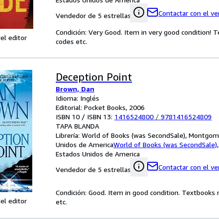
Contactar con el v
Vendedor de 5 estrellas
Condición: Very Good. Item in very good condition! 
el editor
codes etc.
Deception Point
Brown, Dan
Idioma: Inglés
Editorial: Pocket Books, 2006
ISBN 10 / ISBN 13:
1416524800
/
9781416524809
TAPA BLANDA
Librería:
World of Books (was SecondSale), Montgome
Unidos de America
World of Books (was SecondSale)
Estados Unidos de America
Contactar con el v
Vendedor de 5 estrellas
Condición: Good. Item in good condition. Textbooks 
el editor
etc.