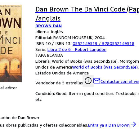
Dan Brown The Da Vinci Code (Pa
/anglais
BROWN DAN
Idioma: Inglés
Editorial: RANDOM HOUSE UK, 2004
ISBN 10 / ISBN 13:
0552149519
/
9780552149518
Serie:
Libro 2 de 6 - Robert Langdon
TAPA BLANDA
Librería:
World of Books (was SecondSale), Montgome
Unidos de America
World of Books (was SecondSale)
Estados Unidos de America
Contactar con el v
Vendedor de 5 estrellas
el editor
Condición: Good. Item in good condition. Textbooks 
etc.
ación de Dan Brown
us obras publicadas y ofertas coleccionables.
Entra ya a Dan Brown