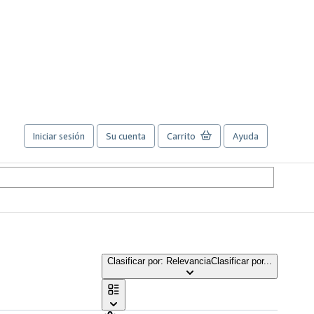
Iniciar sesión
Su cuenta
Carrito
Ayuda
Clasificar por: Relevancia
Clasificar por...