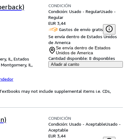
CONDICIÓN
perback)
Condición: Usado - Regular
Usado -
Regular
EUR 3,44
Gastos de envío gratis
Se envía dentro de Estados Unidos
de America
Se envía dentro de Estados
Unidos de America
Cantidad disponible:
8 disponibles
ry, IL, Estados
,
Montgomery, IL,
Añadir al carrito
endedor
! Textbooks may not include supplemental items i.e. CDs,
CONDICIÓN
n)
Condición: Usado - Aceptable
Usado -
Aceptable
EUR 3,44