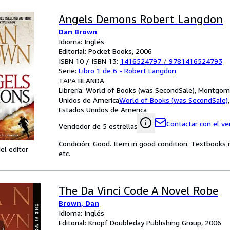
Angels Demons Robert Langdon
Dan Brown
Idioma: Inglés
Editorial: Pocket Books, 2006
ISBN 10 / ISBN 13:
1416524797
/
9781416524793
Serie:
Libro 1 de 6 - Robert Langdon
TAPA BLANDA
Librería:
World of Books (was SecondSale), Montgome
Unidos de America
World of Books (was SecondSale)
Estados Unidos de America
Contactar con el v
Vendedor de 5 estrellas
Condición: Good. Item in good condition. Textbooks 
el editor
etc.
The Da Vinci Code A Novel Robe
Brown, Dan
Idioma: Inglés
Editorial: Knopf Doubleday Publishing Group, 2006