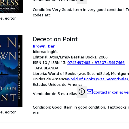
Condición: Very Good. Item in very good condition! 
codes etc.
el editor
Deception Point
Brown, Dan
Idioma: Inglés
Editorial: Atria/Emily Bestler Books, 2006
ISBN 10 / ISBN 13:
0743497465
/
9780743497466
TAPA BLANDA
Librería:
World of Books (was SecondSale), Montgome
Unidos de America
World of Books (was SecondSale)
Estados Unidos de America
Contactar con el v
Vendedor de 5 estrellas
Condición: Good. Item in good condition. Textbooks 
el editor
etc.