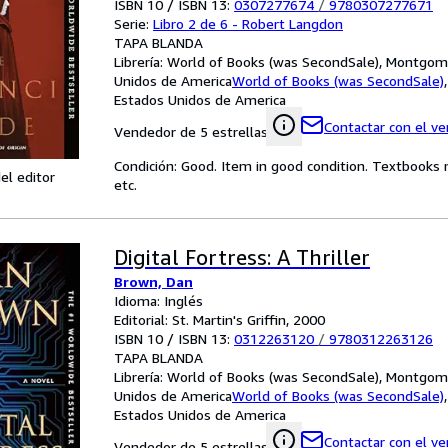
ISBN 10 / ISBN 13:
0307277674
/
9780307277671
Serie:
Libro 2 de 6 - Robert Langdon
TAPA BLANDA
Librería:
World of Books (was SecondSale), Montgome
Unidos de America
World of Books (was SecondSale)
Estados Unidos de America
Contactar con el v
Vendedor de 5 estrellas
Condición: Good. Item in good condition. Textbooks 
el editor
etc.
Digital Fortress: A Thriller
Brown, Dan
Idioma: Inglés
Editorial: St. Martin's Griffin, 2000
ISBN 10 / ISBN 13:
0312263120
/
9780312263126
TAPA BLANDA
Librería:
World of Books (was SecondSale), Montgome
Unidos de America
World of Books (was SecondSale)
Estados Unidos de America
Contactar con el v
Vendedor de 5 estrellas