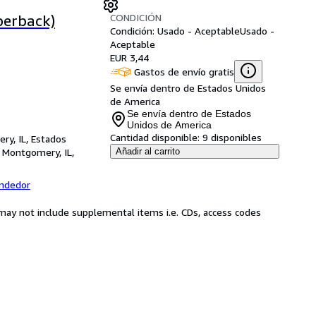
CONDICIÓN
perback)
Condición: Usado - Aceptable
Usado -
Aceptable
EUR 3,44
Gastos de envío gratis
Se envía dentro de Estados Unidos
de America
Se envía dentro de Estados
Unidos de America
Cantidad disponible:
9 disponibles
ry, IL, Estados
,
Montgomery, IL,
Añadir al carrito
endedor
may not include supplemental items i.e. CDs, access codes