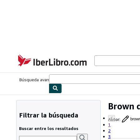
Pasar al contenido principal
IberLibro.com
Búsqueda avanzada
Colecciones
Libros antiguos
Arte y colecc
Brown 
Filtrar la búsqueda
Autor
:
brow
1
Buscar entre los resultados
2
3