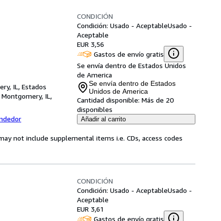
CONDICIÓN
Condición: Usado - Aceptable
Usado -
Aceptable
EUR 3,56
Gastos de envío gratis
Se envía dentro de Estados Unidos
de America
Se envía dentro de Estados
ry, IL, Estados
Unidos de America
,
Montgomery, IL,
Cantidad disponible:
Más de 20
disponibles
endedor
Añadir al carrito
may not include supplemental items i.e. CDs, access codes
CONDICIÓN
Condición: Usado - Aceptable
Usado -
Aceptable
EUR 3,61
Gastos de envío gratis