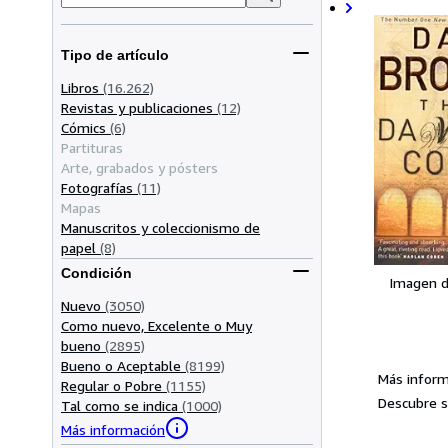
Tipo de artículo
Libros
(16.262)
Revistas y publicaciones
(12)
Cómics
(6)
Partituras
Arte, grabados y pósters
Fotografías
(11)
Mapas
Manuscritos y coleccionismo de
papel
(8)
Condición
Imagen d
Nuevo
(3050)
Como nuevo, Excelente o Muy
bueno
(2895)
Bueno o Aceptable
(8199)
Más inform
Regular o Pobre
(1155)
Descubre s
Tal como se indica
(1000)
Más información