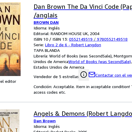
Dan Brown The Da Vinci Code (Pa
/anglais
BROWN DAN
Idioma: Inglés
Editorial: RANDOM HOUSE UK, 2004
ISBN 10 / ISBN 13:
0552149519
/
9780552149518
Serie:
Libro 2 de 6 - Robert Langdon
TAPA BLANDA
Librería:
World of Books (was SecondSale), Montgome
Unidos de America
World of Books (was SecondSale)
Estados Unidos de America
Contactar con el v
Vendedor de 5 estrellas
el editor
Condición: Acceptable. Item in acceptable condition
access codes etc.
Angels & Demons (Robert Langdo
Dan Brown
Idioma: Inglés
Editorial: Pocket Books, 2006