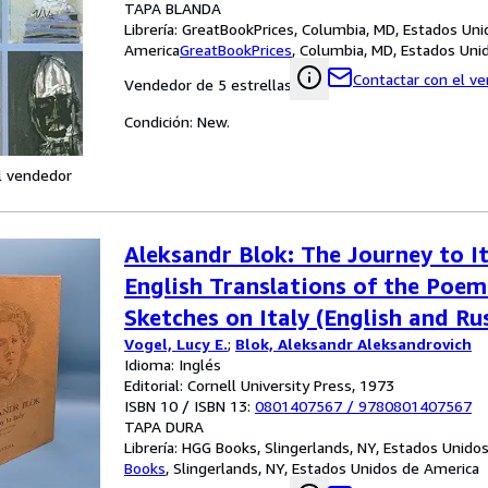
TAPA BLANDA
Librería:
GreatBookPrices, Columbia, MD, Estados Uni
America
GreatBookPrices
,
Columbia, MD, Estados Uni
Contactar con el v
Vendedor de 5 estrellas
Condición: New.
l vendedor
Aleksandr Blok: The Journey to It
English Translations of the Poem
Sketches on Italy (English and Ru
Vogel, Lucy E.
;
Blok, Aleksandr Aleksandrovich
Idioma: Inglés
Editorial: Cornell University Press, 1973
ISBN 10 / ISBN 13:
0801407567
/
9780801407567
TAPA DURA
Librería:
HGG Books, Slingerlands, NY, Estados Unido
Books
,
Slingerlands, NY, Estados Unidos de America