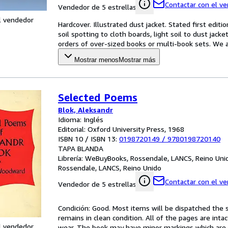
Contactar con el v
Vendedor de 5 estrellas
l vendedor
Hardcover. Illustrated dust jacket. Stated first editi
soil spotting to cloth boards, light soil to dust jack
orders of over-sized books or multi-book sets. We a
Mostrar menos
Mostrar más
Selected Poems
Blok, Aleksandr
Idioma: Inglés
Editorial: Oxford University Press, 1968
ISBN 10 / ISBN 13:
0198720149
/
9780198720140
TAPA BLANDA
Librería:
WeBuyBooks, Rossendale, LANCS, Reino Uni
Rossendale, LANCS, Reino Unido
Contactar con el v
Vendedor de 5 estrellas
Condición: Good. Most items will be dispatched the 
remains in clean condition. All of the pages are inta
l vendedor
wear. The book may have minor markings which are n