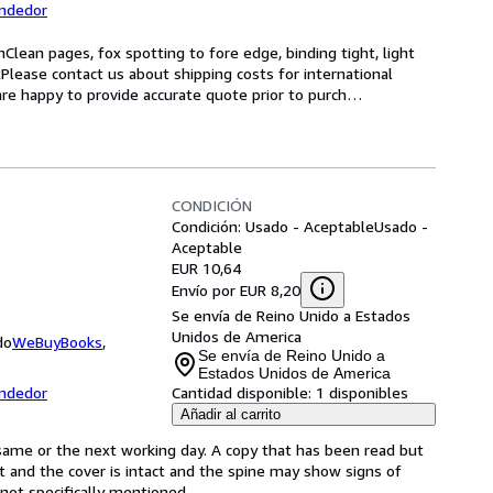
endedor
onClean pages, fox spotting to fore edge, binding tight, light
etPlease contact us about shipping costs for international
re happy to provide accurate quote prior to purch
…
CONDICIÓN
Condición: Usado - Aceptable
Usado -
Aceptable
EUR 10,64
Envío por EUR 8,20
Se envía de Reino Unido a Estados
Unidos de America
do
WeBuyBooks
,
Se envía de Reino Unido a
Estados Unidos de America
endedor
Cantidad disponible:
1 disponibles
Añadir al carrito
same or the next working day. A copy that has been read but
ct and the cover is intact and the spine may show signs of
ot specifically mentioned.