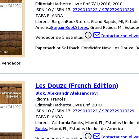
Editorial: Hachette Livre Bnf 7/1/2018, 2018
ISBN 10 / ISBN 13:
2329010222
/
9782329010229
TAPA BLANDA
Librería:
BargainBookStores, Grand Rapids, MI, Estad
America
BargainBookStores
,
Grand Rapids, MI, Estad
Contactar con el v
Vendedor de 5 estrellas
Paperback or Softback. Condición: New. Les Douze. B
l vendedor
Les Douze (French Edition)
Blok, Aleksandr Aleksandrovi
Idioma: Francés
Editorial: Hachette Livre Bnf, 2018
ISBN 10 / ISBN 13:
2329010222
/
9782329010229
TAPA BLANDA
Librería:
California Books, Miami, FL, Estados Unidos
Books
,
Miami, FL, Estados Unidos de America
Contactar con el v
Vendedor de 4 estrellas