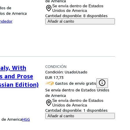
de America
Se envía dentro de Estados
dos de
Unidos de America
dos de America
Cantidad disponible:
8 disponibles
endedor
Añadir al carrito
CONDICIÓN
aly, With
Condición: Usado
Usado
s and Prose
EUR 17,73
Gastos de envío gratis
ssian Edition)
Se envía dentro de Estados Unidos
de America
Se envía dentro de Estados
Unidos de America
Cantidad disponible:
1 disponibles
Añadir al carrito
s de America
HGG