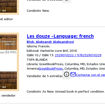
Condición: New.
el editor
Les douze -Language: french
Blok, Aleksandr Aleksandrovi
Idioma: Francés
Editorial: Hachette Livre Bnf, 2018
ISBN 10 / ISBN 13:
2329010222
/
9782329010229
TAPA BLANDA
Librería:
GreatBookPrices, Columbia, MD, Estados Uni
America
GreatBookPrices
,
Columbia, MD, Estados Uni
Contactar con el v
Vendedor de 5 estrellas
Condición: As New. Unread book in perfect condition.
l vendedor