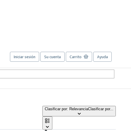
Iniciar sesión
Su cuenta
Carrito
Ayuda
Clasificar por: Relevancia
Clasificar por...