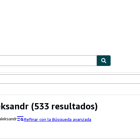
ionismo
Vendedores
Comenzar a vender
eksandr
(533 resultados)
Refinar con la Búsqueda avanzada
aleksandr