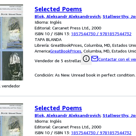
Selected Poems
Blok, Aleksandr Aleksandrovich
;
Stallworthy, Jo
Idioma: Inglés
Editorial: Carcanet Press Ltd., 2000
ISBN 10 / ISBN 13:
1857544730
/
9781857544732
TAPA BLANDA
Librería:
GreatBookPrices, Columbia, MD, Estados Uni
America
GreatBookPrices
,
Columbia, MD, Estados Uni
Contactar con el v
Vendedor de 5 estrellas
Condición: As New. Unread book in perfect condition.
l vendedor
Selected Poems
Blok, Aleksandr Aleksandrovich
;
Stallworthy, Jo
Idioma: Inglés
Editorial: Carcanet Press Ltd., 2000
ISBN 10 / ISBN 13:
1857544730
/
9781857544732