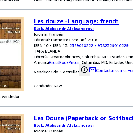
Les douze -Language: french
Blok, Aleksandr Aleksandrovi
Idioma: Francés
Editorial: Hachette Livre Bnf, 2018
ISBN 10 / ISBN 13:
2329010222
/
9782329010229
TAPA BLANDA
Librería:
GreatBookPrices, Columbia, MD, Estados Uni
America
GreatBookPrices
,
Columbia, MD, Estados Uni
Contactar con el v
Vendedor de 5 estrellas
Condición: New.
l vendedor
Les Douze (Paperback or Softbac
Blok, Aleksandr Aleksandrovi
Idioma: Francés