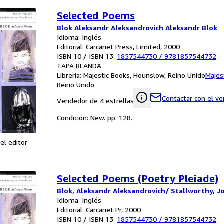
Selected Poems
Blok Aleksandr Aleksandrovich Aleksandr Blok
Idioma: Inglés
Editorial: Carcanet Press, Limited, 2000
ISBN 10 / ISBN 13:
1857544730
/
9781857544732
TAPA BLANDA
Librería:
Majestic Books, Hounslow, Reino Unido
Majes
Reino Unido
Contactar con el v
Vendedor de 4 estrellas
Condición: New. pp. 128.
el editor
Selected Poems (Poetry Pleiade)
Blok, Aleksandr Aleksandrovich/ Stallworthy, J
Idioma: Inglés
Editorial: Carcanet Pr, 2000
ISBN 10 / ISBN 13:
1857544730
/
9781857544732