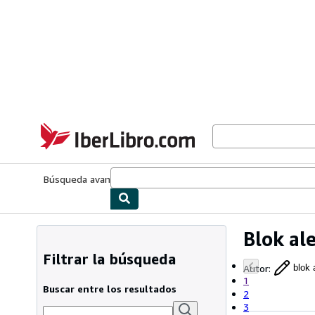
Pasar al contenido principal
IberLibro.com
Búsqueda avanzada
Colecciones
Libros antiguos
Arte y colecc
Blok al
Filtrar la búsqueda
Autor
:
blok 
1
Buscar entre los resultados
2
3