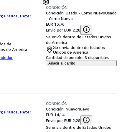
CONDICIÓN
Condición: Usado - Como Nuevo
Usado
n
;
France, Peter
- Como Nuevo
EUR 13,76
Envío por EUR 2,28
Se envía dentro de Estados Unidos
de America
dos de
Se envía dentro de Estados
dos de America
Unidos de America
endedor
Cantidad disponible:
8 disponibles
Añadir al carrito
CONDICIÓN
Condición: Nuevo
Nuevo
n
;
France, Peter
EUR 14,14
Envío por EUR 2,28
Se envía dentro de Estados Unidos