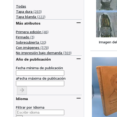
Todas
Tapa dura
(283)
Tapa blanda
(222)
Más atributos
Primera edición
(46)
Firmado
(3)
Imagen de
Sobrecubierta
(20)
Con imágenes
(378)
No impresión bajo demanda
(369)
Año de publicación
Fecha mínima de publicación
a
Fecha máxima de publicación
Idioma
Filtrar por Idioma