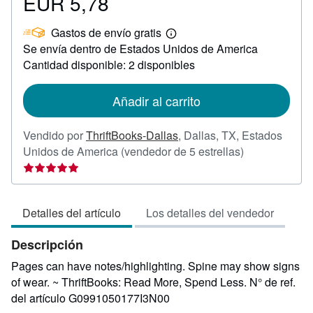
EUR 5,78
Precio
EUR
Gastos de envío gratis
5,78
Más
Se envía dentro de Estados Unidos de America
información
sobre
Cantidad disponible: 2 disponibles
las
tarifas
de
Añadir al carrito
envío
Vendido por
ThriftBooks-Dallas
,
Dallas, TX, Estados
Calificación
Unidos de America
(vendedor de 5 estrellas)
del
vendedor:
5
Detalles del artículo
Los detalles del vendedor
de
5
Descripción
estrellas
Pages can have notes/highlighting. Spine may show signs
of wear. ~ ThriftBooks: Read More, Spend Less.
N° de ref.
del artículo G0991050177I3N00