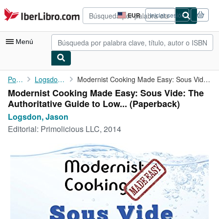
Pasar al contenido principal
IberLibro.com
EUR
Iniciar sesión
Preferencias
de
compra
Menú
del
sitio.
Mi cuenta
Portada
Logsdon, Jason
Modernist Cooking Made Easy: Sous Vide: The Authoritative Guide ...
Modernist Cooking Made Easy: Sous Vide: The
Consultar mis pedidos
Authoritative Guide to Low... (Paperback)
Búsqueda avanzada
Logsdon, Jason
Editorial:
Primolicious LLC, 2014
Colecciones
Libros antiguos
Arte y coleccionismo
Vendedores
Comenzar a vender
Ayuda