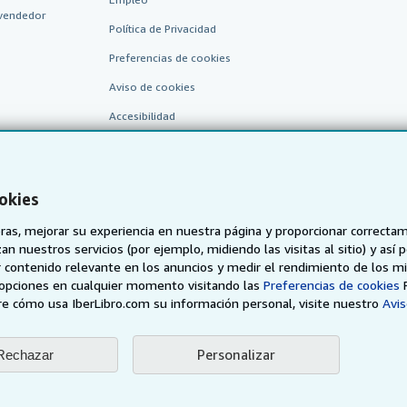
vendedor
Política de Privacidad
Preferencias de cookies
Aviso de cookies
Accesibilidad
okies
as, mejorar su experiencia en nuestra página y proporcionar correcta
n nuestros servicios (por ejemplo, midiendo las visitas al sitio) y así 
 contenido relevante en los anuncios y medir el rendimiento de los mi
AbeBooks.de
AbeBooks.fr
AbeBooks.it
AbeBooks Aus/
opciones en cualquier momento visitando las
Preferencias de cookies
e cómo usa IberLibro.com su información personal, visite nuestro
Avis
BookFinder.com
Encuentre cualquier libro al mejor precio
Personalizar
Rechazar
eb, usted confirma que ha leído, entendido y acepta
los términos y condiciones g
96 - 2026 AbeBooks Inc. & AbeBooks Europe GmbH. Todos los derechos reserv