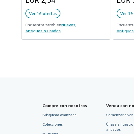
EUR 2,54
EUR 
Ver 16 ofertas
Ver 19 
Encuentra también
Nuevos,
Encuentr
Antiguos o usados
Antiguos
Compre con nosotros
Venda con no
Búsqueda avanzada
Comenzar a ven
Colecciones
Únase a nuestro
afiliados
Mi cuenta