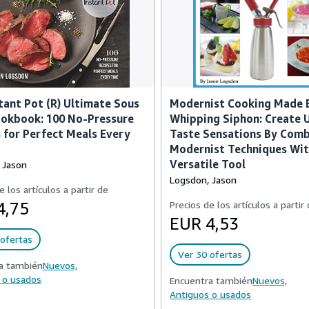
tant Pot (R) Ultimate Sous
Modernist Cooking Made E
ookbook: 100 No-Pressure
Whipping Siphon: Create 
 for Perfect Meals Every
Taste Sensations By Comb
Modernist Techniques Wit
Versatile Tool
 Jason
Logsdon, Jason
e los artículos a partir de
4,75
Precios de los artículos a partir
EUR 4,53
ofertas
Ver 30 ofertas
a también
Nuevos,
 o usados
Encuentra también
Nuevos,
Antiguos o usados