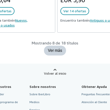
5,64
EUR 5,90
ofertas
Ver 14 ofertas
a también
Nuevos,
Encuentra también
Antiguos o 
 o usados
Mostrando 8 de 18 títulos
Ver más
Volver al inicio
sotros
Sobre nosotros
Obtener Ayuda
der
Sobre IberLibro
Preguntas frecuentes
 programa de
Medios
Atención al Cliente
Empleo