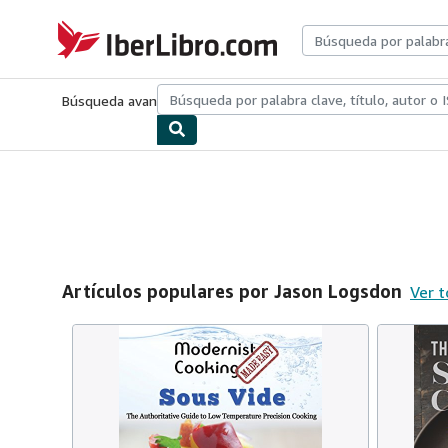
Pasar al contenido principal
IberLibro.com
Búsqueda avanzada
Colecciones
Libros antiguos
Arte y colecc
Artículos populares por Jason Logsdon
Ver t