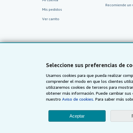
Recomiende un 
Mis pedidos
Ver carrito
Seleccione sus preferencias de co
Usamos cookies para que pueda realizar compr
comprender el modo en que los clientes utiliza
utilizaremos cookies de terceros para mostrar
AbeBooks.com
AbeBooks.co.uk
obtener más información. Puede cambiar sus 
nuestro
Aviso de cookies.
Para saber más sobr
Aceptar
Utilizando la página w
© 19