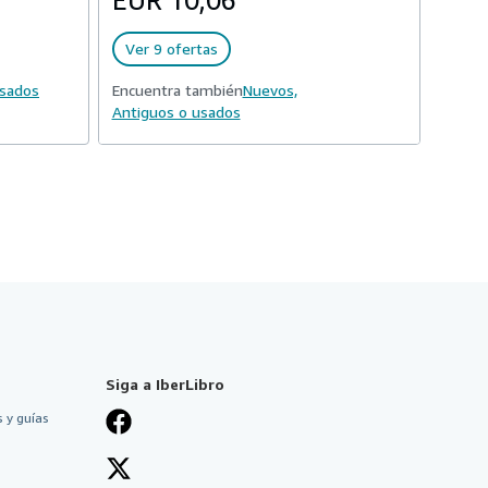
EUR 10,06
Ver 9 ofertas
usados
Encuentra también
Nuevos,
Antiguos o usados
Siga a IberLibro
 y guías