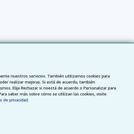
mente nuestros servicios. También utilizamos cookies para
poder realizar mejoras. Si está de acuerdo, también
smos. Elija Rechazar si noestá de acuerdo o Personalizar para
NZ
AbeBooks.ca
ZVAB.com
Para saber más sobre cómo se utilizan las cookies, visite
o de privacidad.
enerales de utilización
.
ados.