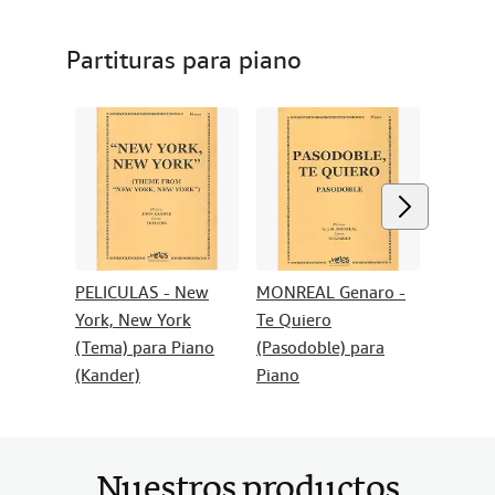
Partituras para piano
PELICULAS - New
MONREAL Genaro -
REVEA
York, New York
Te Quiero
- A mi
(Tema) para Piano
(Pasodoble) para
Way) p
(Kander)
Piano
Nuestros productos