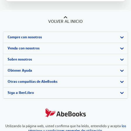
VOLVER AL INICIO
Compre con nosotros
Búsqueda avanzada
Venda con nosotros
Colecciones
Comenzar a vender
Sobre nosotros
Mi cuenta
Únase a nuestro programa de afiliados
Sobre IberLibro
Obtener Ayuda
Mis pedidos
Recomiende un vendedor
Medios
Preguntas frecuentes y guías
Otras compañías de AbeBooks
Ver carrito
Empleo
Atención al Cliente
AbeBooks.com
Siga a IberLibro
Política de Privacidad
AbeBooks.co.uk
Preferencias de cookies
AbeBooks.de
Utilizando la página web, usted confirma que ha leído, entendido y acepta
Aviso de cookies
AbeBooks.fr
los
términos y condiciones generales de utilización
.