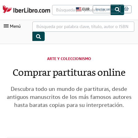
Pasar al contenido principal
IberLibro.com
EUR
Iniciar sesión
P
r
e
Menú
f
e
r
e
n
Mi cuenta
c
i
ARTE Y COLECCIONISMO
Consultar mis pedidos
a
s
Comprar partituras online
Búsqueda avanzada
d
e
Colecciones
c
o
Descubra todo un mundo de partituras, desde
Libros antiguos
m
antiguos manuscritos de los más famosos autores
p
Arte y coleccionismo
r
hasta baratas copias para su interpretación.
a
d
Vendedores
e
l
Comenzar a vender
s
i
Ayuda
t