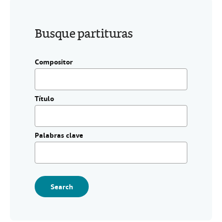
i
CERRAR
o
.
Busque partituras
Compositor
Título
Palabras clave
Search