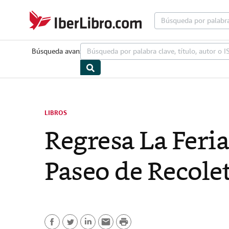
Pasar al contenido principal
IberLibro.com
Búsqueda avanzada
Colecciones
Libros antiguos
Arte y colecci
LIBROS
Regresa La Feria
Paseo de Recole
P