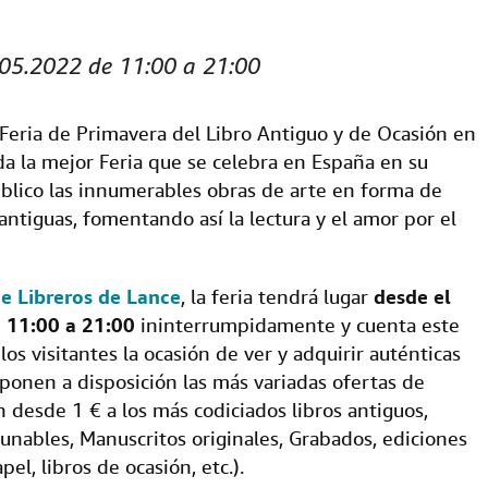
i
t
i
.05.2022 de 11:00 a 21:00
o
.
 Feria de Primavera del Libro Antiguo y de Ocasión en
a la mejor Feria que se celebra en España en su
público las innumerables obras de arte en forma de
 antiguas, fomentando así la lectura y el amor por el
e Libreros de Lance
, la feria tendrá lugar
desde el
e 11:00 a 21:00
ininterrumpidamente y cuenta este
os visitantes la ocasión de ver y adquirir auténticas
 ponen a disposición las más variadas ofertas de
n desde 1 € a los más codiciados libros antiguos,
cunables, Manuscritos originales, Grabados, ediciones
el, libros de ocasión, etc.).