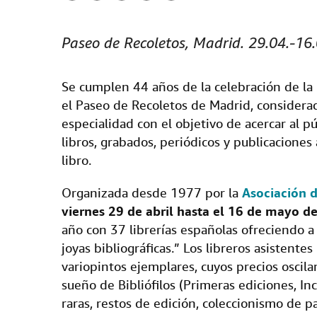
F
T
L
E
r
a
w
i
m
i
Paseo de Recoletos, Madrid. 29.04.-16
c
i
n
a
n
e
t
k
i
t
Se cumplen 44 años de la celebración de la
b
t
e
l
el Paseo de Recoletos de Madrid, considerad
o
e
d
especialidad con el objetivo de acercar al 
o
r
I
libros, grabados, periódicos y publicaciones
k
n
libro.
Organizada desde 1977 por la
Asociación d
viernes 29 de abril hasta el 16 de mayo d
año con 37 librerías españolas ofreciendo a l
joyas bibliográficas.”
Los libreros asistentes
variopintos ejemplares, cuyos precios oscila
sueño de Bibliófilos (Primeras ediciones, In
raras, restos de edición, coleccionismo de pap