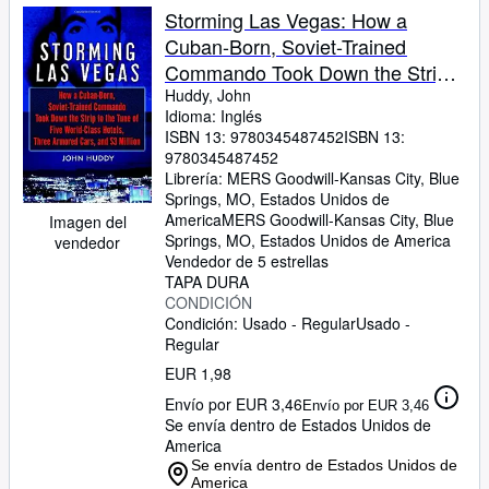
Storming Las Vegas: How a
Cuban-Born, Soviet-Trained
Commando Took Down the Strip
to the Tune of Five World-Class
Huddy, John
Idioma: Inglés
Hotels, Three Armored Cars, and
ISBN 13:
9780345487452
ISBN 13:
Millions of Dollars
9780345487452
Librería:
MERS Goodwill-Kansas City, Blue
Springs, MO, Estados Unidos de
America
MERS Goodwill-Kansas City
,
Blue
Imagen del
Springs, MO, Estados Unidos de America
vendedor
Vendedor de 5 estrellas
TAPA DURA
CONDICIÓN
Condición: Usado - Regular
Usado -
Regular
EUR 1,98
Envío por EUR 3,46
Envío por EUR 3,46
Se envía dentro de Estados Unidos de
America
Se envía dentro de Estados Unidos de
America