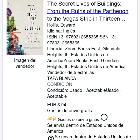
Colecciones
The Secret Lives of Buildings:
From the Ruins of the Parthenon
Libros antiguos
to the Vegas Strip in Thirteen
Arte y coleccionismo
Stories
Hollis, Edward
Idioma: Inglés
Vendedores
ISBN 13:
9780312655365
ISBN 13:
9780312655365
Comenzar a vender
Librería:
Zoom Books East, Glendale
Heights, IL, Estados Unidos de
Ayuda
Imagen del
America
Zoom Books East
,
Glendale
vendedor
Heights, IL, Estados Unidos de America
CERRAR
Vendedor de 5 estrellas
TAPA BLANDA
CONDICIÓN
Condición: Usado - Aceptable
Usado -
Aceptable
EUR 3,94
Gastos de envío gratis
Gastos de envío gratis
Se envía dentro de Estados Unidos de
America
Se envía dentro de Estados Unidos de