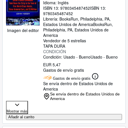
Idioma: Inglés
Hotels, Three Armored Cars, and
ISBN 13:
9780345487452
ISBN 13:
Millions of Dollars
9780345487452
Librería:
BooksRun, Philadelphia, PA,
Estados Unidos de America
BooksRun
,
Philadelphia, PA, Estados Unidos de
Imagen del editor
America
Vendedor de 5 estrellas
TAPA DURA
CONDICIÓN
Condición: Usado - Bueno
Usado - Bueno
EUR 5,47
Gastos de envío gratis
Gastos de envío gratis
Se envía dentro de Estados Unidos de
America
Se envía dentro de Estados Unidos de
America
Mostrar más
Añadir al carrito