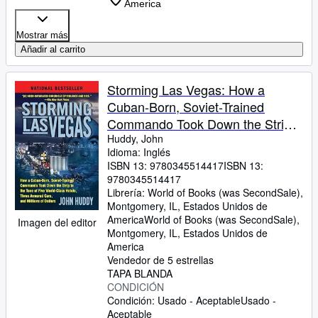
America
Mostrar más
Añadir al carrito
Storming Las Vegas: How a
Cuban-Born, Soviet-Trained
Commando Took Down the Strip
to the Tune of Five World-Class
Huddy, John
Idioma: Inglés
Hotels, Three Armored Cars, and
ISBN 13:
9780345514417
ISBN 13:
Millions of Dollars
9780345514417
Librería:
World of Books (was SecondSale),
Montgomery, IL, Estados Unidos de
America
World of Books (was SecondSale)
,
Imagen del editor
Montgomery, IL, Estados Unidos de
America
Vendedor de 5 estrellas
TAPA BLANDA
CONDICIÓN
Condición: Usado - Aceptable
Usado -
Aceptable