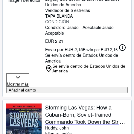
Imagen del editor
Unidos de America
Vendedor de 5 estrellas
TAPA BLANDA
CONDICIÓN
Condición: Usado - Aceptable
Usado -
Aceptable
EUR 2,21
Envío por EUR 2,15
Envío por EUR 2,15
Se envía dentro de Estados Unidos de
America
Se envía dentro de Estados Unidos de
America
Mostrar más
Añadir al carrito
Storming Las Vegas: How a
Cuban-Born, Soviet-Trained
Commando Took Down the Strip
to the Tune of Five World-Class
Huddy, John
Idioma: Inglés