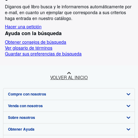
Díganos qué libro busca y le informaremos automáticamente por
e-mail, en cuanto un ejemplar que corresponda a sus criterios
haga entrada en nuestro catálogo.
Hacer una petición
Ayuda con la búsqueda
Obtener consejos de búsqueda
Ver glosario de términos
Guardar sus preferencias de búsqueda
VOLVER AL INICIO
Compre con nosotros
Venda con nosotros
Búsqueda avanzada
Sobre nosotros
Colecciones
Comenzar a vender
Obtener Ayuda
Mi cuenta
Únase a nuestro programa de afiliados
Sobre IberLibro