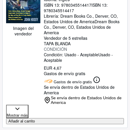
Hotels, Three Armored Cars, and
ISBN 13:
9780345514417
ISBN 13:
Millions of Dollars
9780345514417
Librería:
Dream Books Co., Denver, CO,
Estados Unidos de America
Dream Books
Co.
,
Denver, CO, Estados Unidos de
Imagen del
America
vendedor
Vendedor de 5 estrellas
TAPA BLANDA
CONDICIÓN
Condición: Usado - Aceptable
Usado -
Aceptable
EUR 4,67
Gastos de envío gratis
Gastos de envío gratis
Se envía dentro de Estados Unidos de
America
Se envía dentro de Estados Unidos de
America
Mostrar más
Añadir al carrito