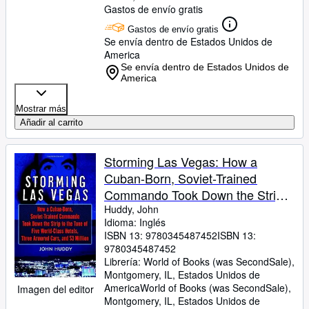
Gastos de envío gratis
Gastos de envío gratis
Se envía dentro de Estados Unidos de
America
Se envía dentro de Estados Unidos de
America
Mostrar más
Añadir al carrito
Storming Las Vegas: How a
Cuban-Born, Soviet-Trained
Commando Took Down the Strip
to the Tune of Five World-Class
Huddy, John
Idioma: Inglés
Hotels, Three Armored Cars, and
ISBN 13:
9780345487452
ISBN 13:
Millions of Dollars
9780345487452
Librería:
World of Books (was SecondSale),
Montgomery, IL, Estados Unidos de
America
World of Books (was SecondSale)
,
Imagen del editor
Montgomery, IL, Estados Unidos de