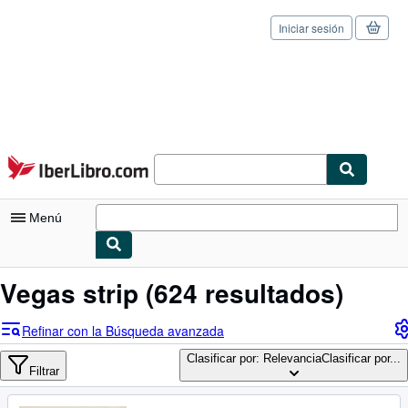
Iniciar sesión
Pasar al contenido principal
IberLibro.com
Menú
Mi cuenta
Vegas strip
(624 resultados)
Consultar mis pedidos
Refinar con la Búsqueda avanzada
Cerrar sesión
Clasificar por: Relevancia
Clasificar por...
Filtrar
Búsqueda avanzada