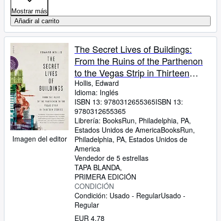
Mostrar más
Añadir al carrito
The Secret Lives of Buildings:
From the Ruins of the Parthenon
to the Vegas Strip in Thirteen
Stories
Hollis, Edward
Idioma: Inglés
ISBN 13:
9780312655365
ISBN 13:
9780312655365
Librería:
BooksRun, Philadelphia, PA,
Estados Unidos de America
BooksRun
,
Imagen del editor
Philadelphia, PA, Estados Unidos de
America
Vendedor de 5 estrellas
TAPA BLANDA
PRIMERA EDICIÓN
CONDICIÓN
Condición: Usado - Regular
Usado -
Regular
EUR 4,78