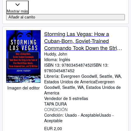
Mostrar más
Añadir al carrito
Storming Las Vegas: How a
Cuban-Born, Soviet-Trained
Commando Took Down the Strip
to the Tune of Five World-Class
Huddy, John
Idioma: Inglés
Hotels, Three Armored Cars, and
ISBN 13:
9780345487452
ISBN 13:
Millions of Dollars
9780345487452
Librería:
Evergreen Goodwill, Seattle, WA,
Estados Unidos de America
Evergreen
Goodwill
,
Seattle, WA, Estados Unidos de
Imagen del editor
America
Vendedor de 5 estrellas
TAPA DURA
CONDICIÓN
Condición: Usado - Aceptable
Usado -
Aceptable
EUR 2,00