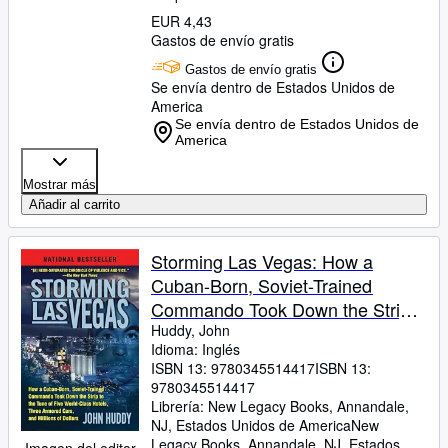
EUR 4,43
Gastos de envío gratis
Gastos de envío gratis
Se envía dentro de Estados Unidos de
America
Se envía dentro de Estados Unidos de
America
Mostrar más
Añadir al carrito
Storming Las Vegas: How a
Cuban-Born, Soviet-Trained
Commando Took Down the Strip
to the Tune of Five World-Class
Huddy, John
Idioma: Inglés
Hotels, Three Armored Cars, and
ISBN 13:
9780345514417
ISBN 13:
Millions of Dollars
9780345514417
Librería:
New Legacy Books, Annandale,
NJ, Estados Unidos de America
New
Legacy Books
,
Annandale, NJ, Estados