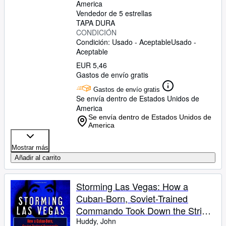
America
Vendedor de 5 estrellas
TAPA DURA
CONDICIÓN
Condición: Usado - Aceptable
Usado -
Aceptable
EUR 5,46
Gastos de envío gratis
Gastos de envío gratis
Se envía dentro de Estados Unidos de
America
Se envía dentro de Estados Unidos de
America
Mostrar más
Añadir al carrito
Storming Las Vegas: How a
Cuban-Born, Soviet-Trained
Commando Took Down the Strip
to the Tune of Five World-Class
Huddy, John