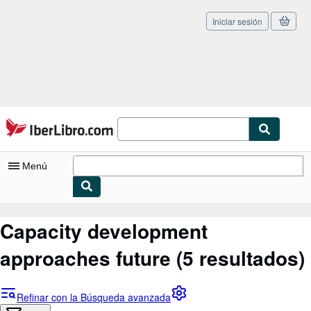
Iniciar sesión
Pasar al contenido principal
IberLibro.com
Menú
Mi cuenta
Capacity development
Consultar mis pedidos
approaches future
(5 resultados)
Cerrar sesión
Búsqueda avanzada
Refinar con la Búsqueda avanzada