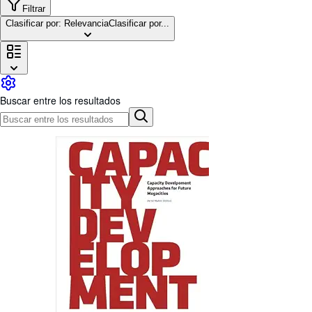
Colecciones
Filtrar
Clasificar por: Relevancia
Clasificar por...
Libros antiguos
Arte y coleccionismo
Vendedores
Comenzar a vender
Buscar entre los resultados
Ayuda
CERRAR