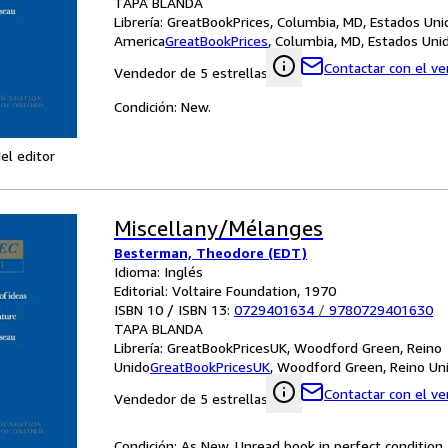
TAPA BLANDA
Librería:
GreatBookPrices, Columbia, MD, Estados Uni
America
GreatBookPrices
,
Columbia, MD, Estados Uni
Contactar con el v
Vendedor de 5 estrellas
Condición: New.
el editor
Miscellany/Mélanges
Besterman, Theodore (EDT)
Idioma: Inglés
Editorial: Voltaire Foundation, 1970
ISBN 10 / ISBN 13:
0729401634
/
9780729401630
TAPA BLANDA
Librería:
GreatBookPricesUK, Woodford Green, Reino
Unido
GreatBookPricesUK
,
Woodford Green, Reino Un
Contactar con el v
Vendedor de 5 estrellas
Condición: As New. Unread book in perfect condition.