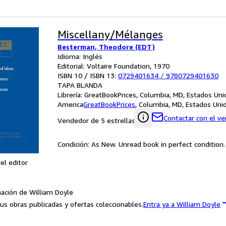
Miscellany/Mélanges
Besterman, Theodore (EDT)
Idioma: Inglés
Editorial: Voltaire Foundation, 1970
ISBN 10 / ISBN 13:
0729401634
/
9780729401630
TAPA BLANDA
Librería:
GreatBookPrices, Columbia, MD, Estados Uni
America
GreatBookPrices
,
Columbia, MD, Estados Uni
Contactar con el v
Vendedor de 5 estrellas
Condición: As New. Unread book in perfect condition.
el editor
ación de William Doyle
us obras publicadas y ofertas coleccionables.
Entra ya a William Doyle