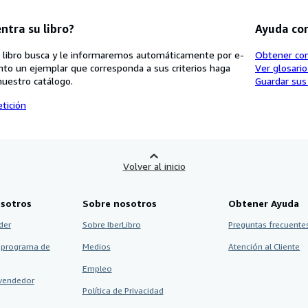
ntra su libro?
Ayuda co
 libro busca y le informaremos automáticamente por e-
Obtener co
nto un ejemplar que corresponda a sus criterios haga
Ver glosari
nuestro catálogo.
Guardar sus
tición
Volver al inicio
sotros
Sobre nosotros
Obtener Ayuda
der
Sobre IberLibro
Preguntas frecuentes
 programa de
Medios
Atención al Cliente
Empleo
vendedor
Política de Privacidad