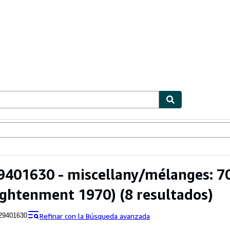
ionismo
Vendedores
Comenzar a vender
401630 - miscellany/mélanges: 70 
ightenment 1970)
(8 resultados)
Refinar con la Búsqueda avanzada
29401630