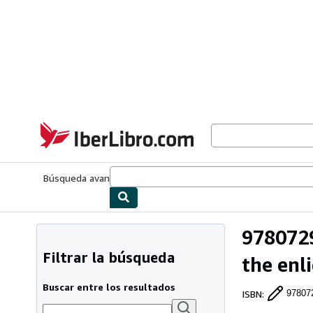
Pasar al contenido principal
IberLibro.com
Búsqueda avanzada
Colecciones
Libros antiguos
Arte y colecc
9780729
Filtrar la búsqueda
the enl
Buscar entre los resultados
ISBN
:
97807