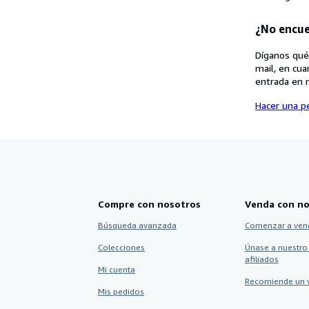
¿No encue
Díganos qué
mail, en cua
entrada en 
Hacer una pe
Compre con nosotros
Venda con no
Búsqueda avanzada
Comenzar a ven
Colecciones
Únase a nuestro
afiliados
Mi cuenta
Recomiende un 
Mis pedidos