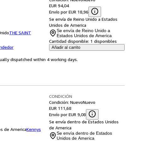
EUR 94,04
Envío por EUR 18,96
Se envía de Reino Unido a Estados
Unidos de America
Se envía de Reino Unido a
Unido
THE SAINT
Estados Unidos de America
Cantidad disponible:
1 disponibles
endedor
Añadir al carrito
ually dispatched within 4 working days.
CONDICIÓN
Condición: Nuevo
Nuevo
EUR 111,68
Envío por EUR 9,08
Se envía dentro de Estados Unidos
de America
os de America
Kennys
Se envía dentro de Estados
Unidos de America