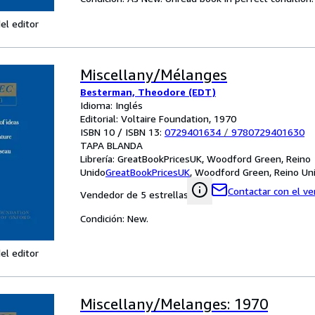
el editor
Miscellany/Mélanges
Besterman, Theodore (EDT)
Idioma: Inglés
Editorial: Voltaire Foundation, 1970
ISBN 10 / ISBN 13:
0729401634
/
9780729401630
TAPA BLANDA
Librería:
GreatBookPricesUK, Woodford Green, Reino
Unido
GreatBookPricesUK
,
Woodford Green, Reino Un
Contactar con el v
Vendedor de 5 estrellas
Condición: New.
el editor
Miscellany/Melanges: 1970