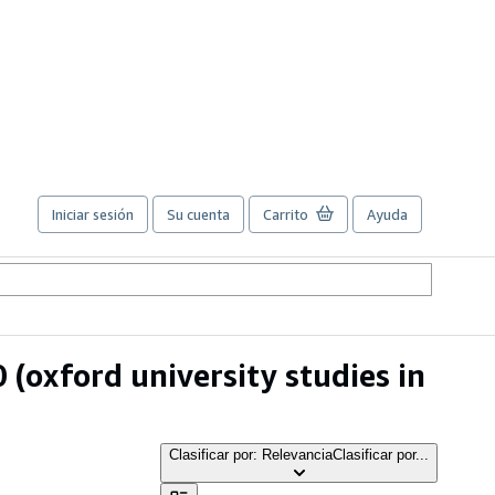
Iniciar sesión
Su cuenta
Carrito
Ayuda
(oxford university studies in
Clasificar por: Relevancia
Clasificar por...